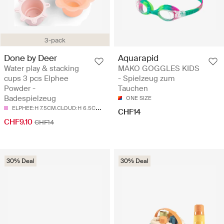
3-pack
Done by Deer
Aquarapid
Water play & stacking
MAKO GOGGLES KIDS
cups 3 pcs Elphee
- Spielzeug zum
Powder -
Tauchen
Badespielzeug
ONE SIZE
E
LPHEE:H 7.5CM.CLOUD:H 6.5CM.SUN:H 5.8CM
CHF14
CHF9.10
CHF14
30% Deal
30% Deal