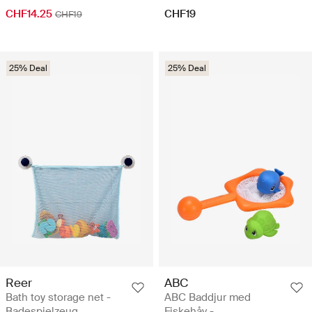
CHF14.25
CHF19
CHF19
25% Deal
25% Deal
Reer
ABC
Bath toy storage net -
ABC Baddjur med
Badespielzeug
Fiskehåv -