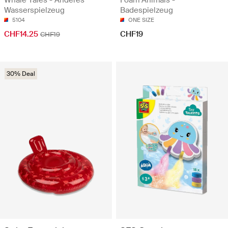
Whale Tales - Anderes
Foam Animals -
Wasserspielzeug
Badespielzeug
5104
ONE SIZE
CHF14.25
CHF19
CHF19
30% Deal