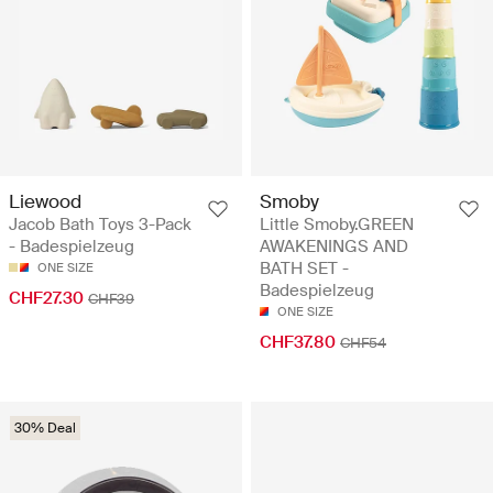
Liewood
Smoby
Jacob Bath Toys 3-Pack
Little Smoby.GREEN
- Badespielzeug
AWAKENINGS AND
BATH SET -
ONE SIZE
Badespielzeug
CHF27.30
CHF39
ONE SIZE
CHF37.80
CHF54
30% Deal