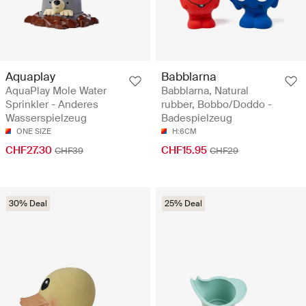
Aquaplay
Babblarna
AquaPlay Mole Water
Babblarna, Natural
Sprinkler - Anderes
rubber, Bobbo/Doddo -
Wasserspielzeug
Badespielzeug
ONE SIZE
H:6CM
CHF27.30
CHF15.95
CHF39
CHF29
30% Deal
25% Deal