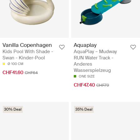
Vanilla Copenhagen
Aquaplay
Kids Pool With Shade -
AquaPlay – Mudway
Swan - Kinder-Pool
RUN Water Track -
Anderes
Ø 100 CM
Wasserspielzeug
CHF41.60
CHF64
ONE SIZE
CHF47.40
CHF79
30% Deal
35% Deal