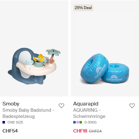
25% Deal
Smoby
Aquarapid
Smoby Baby Badstund -
AQUARING -
Badespielzeug
Schwimmringe
ONE SIZE
0-30KG
CHF54
CHF18
CHF24