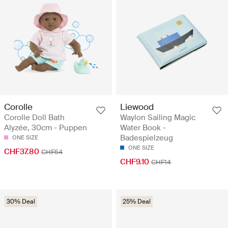
Corolle
Liewood
Corolle Doll Bath
Waylon Sailing Magic
Alyzée, 30cm - Puppen
Water Book -
Badespielzeug
ONE SIZE
ONE SIZE
CHF37.80
CHF54
CHF9.10
CHF14
30% Deal
25% Deal