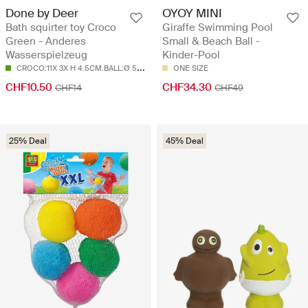
Done by Deer
OYOY MINI
Bath squirter toy Croco
Giraffe Swimming Pool
Green - Anderes
Small & Beach Ball -
Wasserspielzeug
Kinder-Pool
C
ROCO:11X 3X H 4.5CM.BALL:Ø 5CM
ONE SIZE
CHF10.50
CHF34.30
CHF14
CHF49
25% Deal
45% Deal