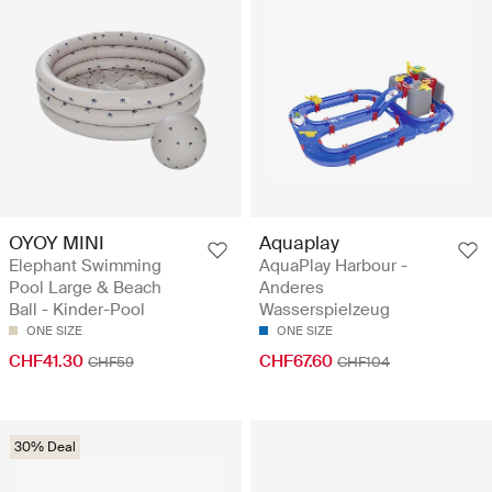
OYOY MINI
Aquaplay
Elephant Swimming
AquaPlay Harbour -
Pool Large & Beach
Anderes
Ball - Kinder-Pool
Wasserspielzeug
ONE SIZE
ONE SIZE
CHF41.30
CHF67.60
CHF59
CHF104
30% Deal