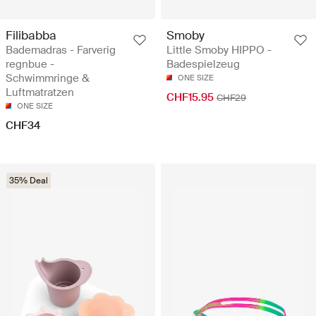
Filibabba
Smoby
Bademadras - Farverig
Little Smoby HIPPO -
regnbue -
Badespielzeug
Schwimmringe &
ONE SIZE
Luftmatratzen
CHF15.95
CHF29
ONE SIZE
CHF34
35% Deal