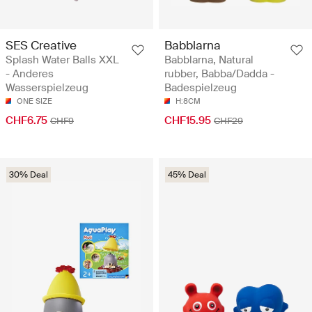
SES Creative
Babblarna
Splash Water Balls XXL
Babblarna, Natural
- Anderes
rubber, Babba/Dadda -
Wasserspielzeug
Badespielzeug
ONE SIZE
H:8CM
CHF6.75
CHF15.95
CHF9
CHF29
30% Deal
45% Deal