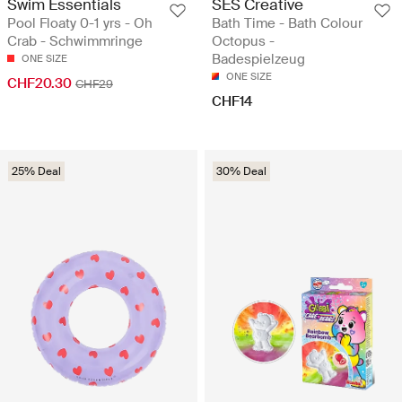
Swim Essentials
SES Creative
Pool Floaty 0-1 yrs - Oh
Bath Time - Bath Colour
Crab - Schwimmringe
Octopus -
Badespielzeug
ONE SIZE
ONE SIZE
CHF20.30
CHF29
CHF14
25% Deal
30% Deal