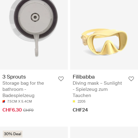
3 Sprouts
Filibabba
Storage bag for the
Diving mask – Sunlight
bathroom -
- Spielzeug zum
Badespielzeug
Tauchen
7.5CM X 5.4CM
2205
CHF6.30
CHF24
CHF9
30% Deal