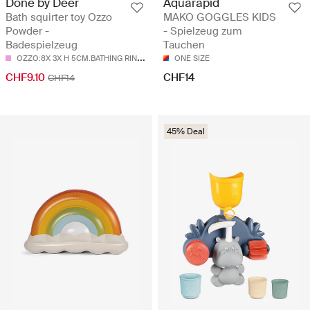
Done by Deer
Aquarapid
Bath squirter toy Ozzo
MAKO GOGGLES KIDS
Powder -
- Spielzeug zum
Badespielzeug
Tauchen
O
ZZO:8X 3X H 5CM.BATHING RING:Ø 9.5CM
ONE SIZE
CHF9.10
CHF14
CHF14
45% Deal