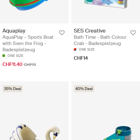
Aquaplay
SES Creative
AquaPlay – Sports Boat
Bath Time - Bath Colour
with Sven the Frog -
Crab - Badespielzeug
Badespielzeug
ONE SIZE
ONE SIZE
CHF14
CHF11.40
CHF19
35% Deal
40% Deal