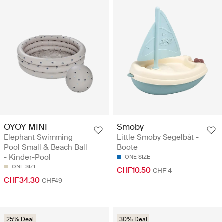
OYOY MINI
Smoby
Elephant Swimming
Little Smoby Segelbåt -
Pool Small & Beach Ball
Boote
- Kinder-Pool
ONE SIZE
ONE SIZE
CHF10.50
CHF14
CHF34.30
CHF49
25% Deal
30% Deal