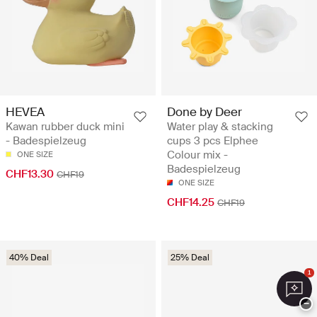
HEVEA
Done by Deer
Kawan rubber duck mini
Water play & stacking
- Badespielzeug
cups 3 pcs Elphee
Colour mix -
ONE SIZE
Badespielzeug
CHF13.30
CHF19
ONE SIZE
CHF14.25
CHF19
40% Deal
25% Deal
1
−