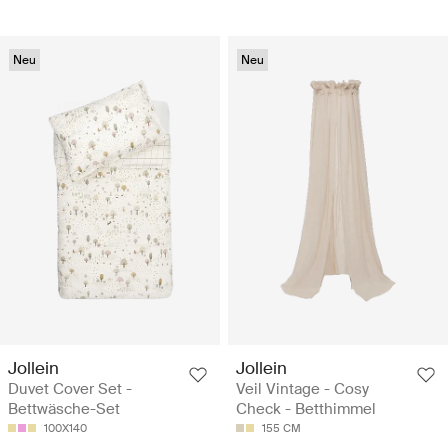
Neu
Neu
Jollein
Jollein
Duvet Cover Set -
Veil Vintage - Cosy
Bettwäsche-Set
Check - Betthimmel
100X140
155 CM