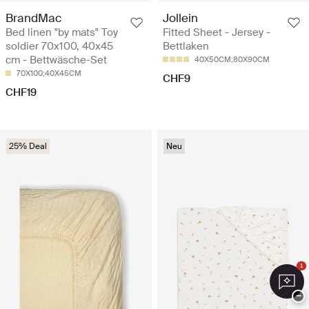
BrandMac
Jollein
Bed linen "by mats" Toy
Fitted Sheet - Jersey -
soldier 70x100, 40x45
Bettlaken
cm - Bettwäsche-Set
40X50CM;80X90CM
70X100;40X45CM
CHF9
CHF19
25% Deal
Neu
1
−