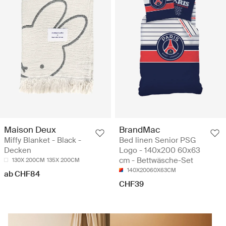
Maison Deux
BrandMac
Miffy Blanket - Black -
Bed linen Senior PSG
Decken
Logo - 140x200 60x63
cm - Bettwäsche-Set
130X 200CM
135X 200CM
140X20060X63CM
ab CHF84
CHF39