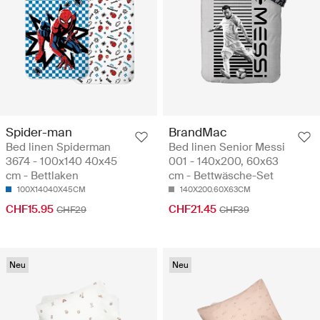
Spider-man
BrandMac
Bed linen Spiderman
Bed linen Senior Messi
3674 - 100x140 40x45
001 - 140x200, 60x63
cm - Bettlaken
cm - Bettwäsche-Set
100X14040X45CM
140X200.60X63CM
CHF15.95
CHF21.45
CHF29
CHF39
Neu
Neu