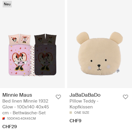
Neu
Minnie Maus
JaBaDaBaDo
Bed linen Minnie 1932
Pillow Teddy -
Glow - 100x140 40x45
Kopfkissen
cm - Bettwäsche-Set
ONE SIZE
100X140.40X45CM
CHF9
CHF29