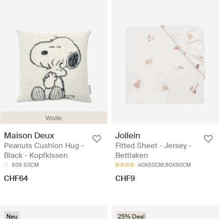
Wolle
Maison Deux
Jollein
Peanuts Cushion Hug -
Fitted Sheet - Jersey -
Black - Kopfkissen
Bettlaken
50X 50CM
40X50CM;80X90CM
CHF64
CHF9
Neu
25% Deal