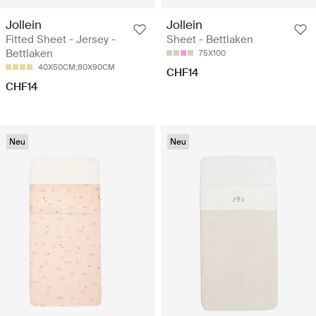
Jollein
Jollein
Fitted Sheet - Jersey -
Sheet - Bettlaken
Bettlaken
75X100
40X50CM;80X90CM
CHF14
CHF14
Neu
Neu