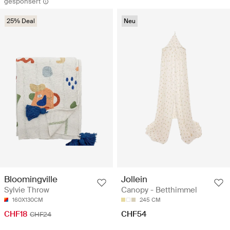
gesponsert
25% Deal
Neu
Jollein
Bloomingville
Canopy - Betthimmel
Sylvie Throw
245 CM
160X130CM
CHF54
CHF18
CHF24