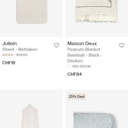
Jollein
Maison Deux
Sheet - Bettlaken
Peanuts Blanket
Baseball - Black -
120X150
Decken
CHF19
135X 200CM
CHF84
25% Deal