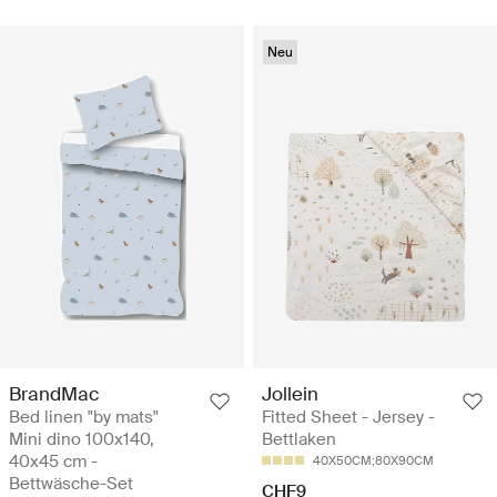
Neu
BrandMac
Jollein
Bed linen "by mats"
Fitted Sheet - Jersey -
Mini dino 100x140,
Bettlaken
40x45 cm -
40X50CM;80X90CM
Bettwäsche-Set
CHF9