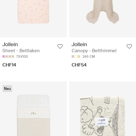
Jollein
Jollein
Sheet - Bettlaken
Canopy - Betthimmel
75X100
245 CM
CHF14
CHF54
Neu