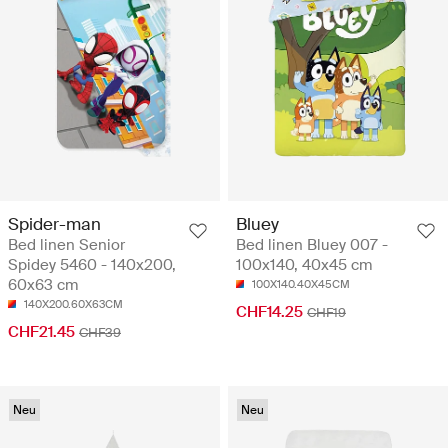
Spider-man
Bluey
Bed linen Senior
Bed linen Bluey 007 -
Spidey 5460 - 140x200,
100x140, 40x45 cm
60x63 cm
100X140.40X45CM
140X200.60X63CM
CHF14.25
CHF19
CHF21.45
CHF39
Neu
Neu