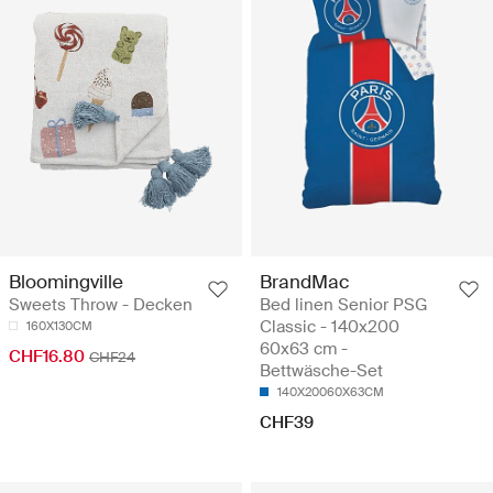
Bloomingville
BrandMac
Sweets Throw - Decken
Bed linen Senior PSG
Classic - 140x200
160X130CM
60x63 cm -
CHF16.80
CHF24
Bettwäsche-Set
140X20060X63CM
CHF39