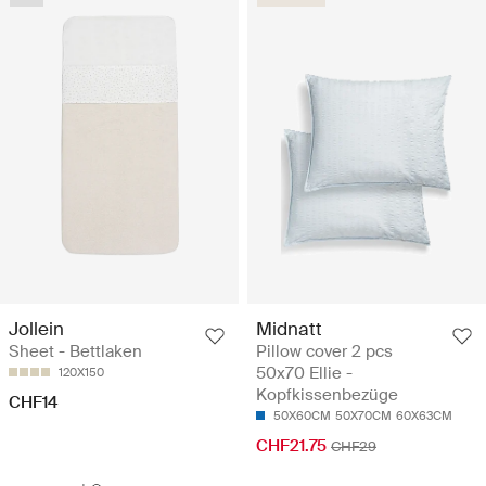
Jollein
Midnatt
Sheet - Bettlaken
Pillow cover 2 pcs
50x70 Ellie -
120X150
Kopfkissenbezüge
CHF14
50X60CM
50X70CM
60X63CM
CHF21.75
CHF29