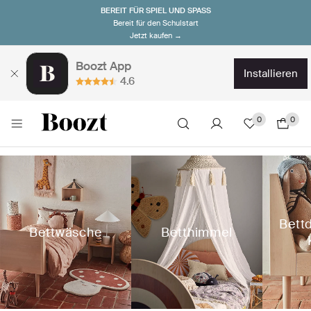
BEREIT FÜR SPIEL UND SPASS
Bereit für den Schulstart
Jetzt kaufen →
Boozt App
installieren
4.6
0
0
Bett
Bettwäsche
Betthimmel