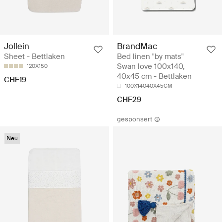
Jollein
BrandMac
Sheet - Bettlaken
Bed linen "by mats"
Swan love 100x140,
120X150
40x45 cm - Bettlaken
CHF19
100X14040X45CM
CHF29
gesponsert
Neu