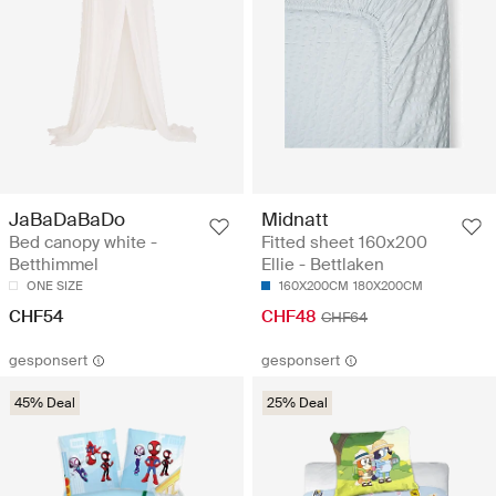
JaBaDaBaDo
Midnatt
Bed canopy white -
Fitted sheet 160x200
Betthimmel
Ellie - Bettlaken
ONE SIZE
160X200CM
180X200CM
CHF54
CHF48
CHF64
gesponsert
gesponsert
45% Deal
25% Deal