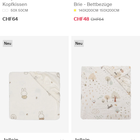
Kopfkissen
Brie - Bettbezüge
50X 50CM
140X200CM
150X200CM
CHF64
CHF48
CHF64
Neu
Neu
Jollein
Jollein