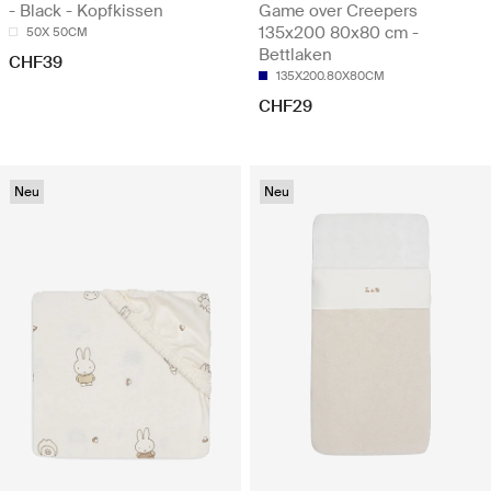
- Black - Kopfkissen
Game over Creepers
135x200 80x80 cm -
50X 50CM
Bettlaken
CHF39
135X200.80X80CM
CHF29
Neu
Neu