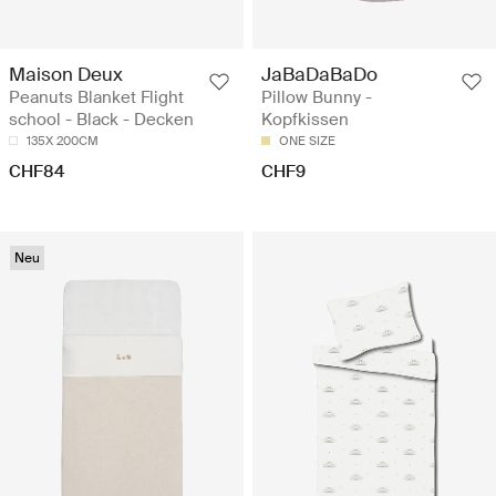
Maison Deux
JaBaDaBaDo
Peanuts Blanket Flight
Pillow Bunny -
school - Black - Decken
Kopfkissen
135X 200CM
ONE SIZE
CHF84
CHF9
Neu