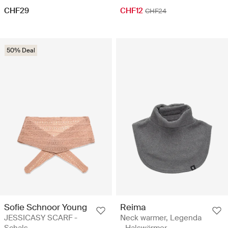
CHF29
CHF12
CHF24
50% Deal
Sofie Schnoor Young
Reima
JESSICASY SCARF -
Neck warmer, Legenda