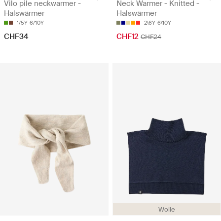
Vilo pile neckwarmer -
Neck Warmer - Knitted -
Halswärmer
Halswärmer
1/5Y
6/10Y
2\6Y
6\10Y
CHF34
CHF12
CHF24
Wolle