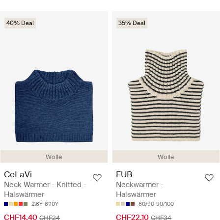
40% Deal
35% Deal
Wolle
Wolle
CeLaVi
FUB
Neck Warmer - Knitted -
Neckwarmer -
Halswärmer
Halswärmer
2\6Y
6\10Y
80/90
90/100
CHF14.40
CHF22.10
CHF24
CHF34