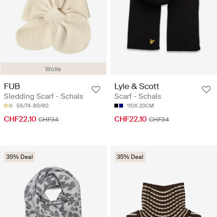
Wolle
FUB
Lyle & Scott
Sledding Scarf - Schals
Scarf - Schals
56/74
80/90
110X 20CM
CHF22.10
CHF22.10
CHF34
CHF34
35% Deal
35% Deal