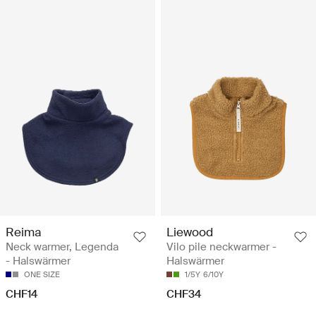
Reima
Liewood
Neck warmer, Legenda
Vilo pile neckwarmer -
- Halswärmer
Halswärmer
ONE SIZE
1/5Y
6/10Y
CHF14
CHF34