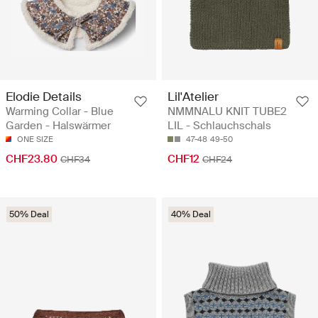
Elodie Details
Lil'Atelier
Warming Collar - Blue
NMMNALU KNIT TUBE2
Garden - Halswärmer
LIL - Schlauchschals
ONE SIZE
47-48
49-50
CHF23.80
CHF12
CHF34
CHF24
50% Deal
40% Deal