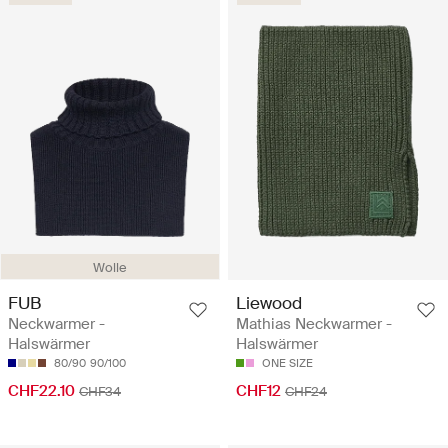
Wolle
FUB
Liewood
Neckwarmer -
Mathias Neckwarmer -
Halswärmer
Halswärmer
80/90
90/100
ONE SIZE
CHF22.10
CHF12
CHF34
CHF24