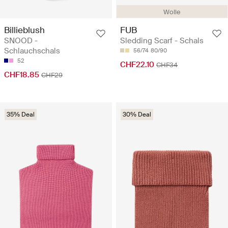
Wolle
Billieblush
FUB
SNOOD -
Sledding Scarf - Schals
Schlauchschals
56/74
80/90
52
CHF22.10
CHF34
CHF18.85
CHF29
35% Deal
30% Deal