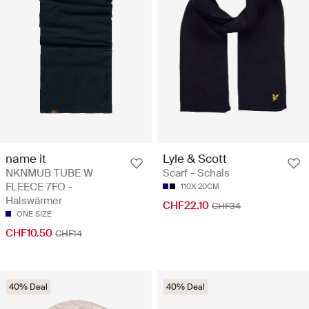
name it
Lyle & Scott
NKNMUB TUBE W
Scarf - Schals
FLEECE 7FO -
110X 20CM
Halswärmer
CHF22.10
CHF34
ONE SIZE
CHF10.50
CHF14
40% Deal
40% Deal