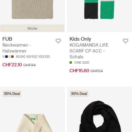
Wolle
FUB
Kids Only
Neckwarmer -
KOGAMANDA LIFE
Halswärmer
SCARF CP ACC -
Schals
80/90
90/100
100/120
ONE SIZE
CHF22.10
CHF34
CHF15.60
CHF24
35% Deal
35% Deal