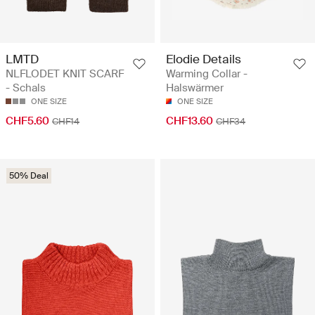
LMTD
Elodie Details
NLFLODET KNIT SCARF
Warming Collar -
- Schals
Halswärmer
ONE SIZE
ONE SIZE
CHF5.60
CHF13.60
CHF14
CHF34
50% Deal