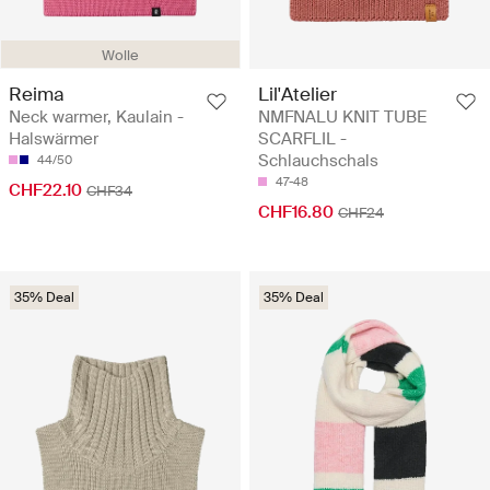
Wolle
Reima
Lil'Atelier
Neck warmer, Kaulain -
NMFNALU KNIT TUBE
Halswärmer
SCARFLIL -
Schlauchschals
44/50
47-48
CHF22.10
CHF34
CHF16.80
CHF24
35% Deal
35% Deal