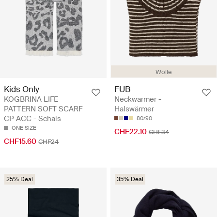
Wolle
Kids Only
FUB
KOGBRINA LIFE
Neckwarmer -
PATTERN SOFT SCARF
Halswärmer
CP ACC - Schals
80/90
ONE SIZE
CHF22.10
CHF34
CHF15.60
CHF24
25% Deal
35% Deal