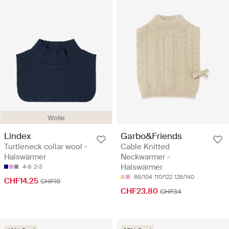
Wolle
Lindex
Garbo&Friends
Turtleneck collar wool -
Cable Knitted
Halswärmer
Neckwarmer -
Halswärmer
4-6
2-3
86/104
110/122
128/140
CHF14.25
CHF19
CHF23.80
CHF34