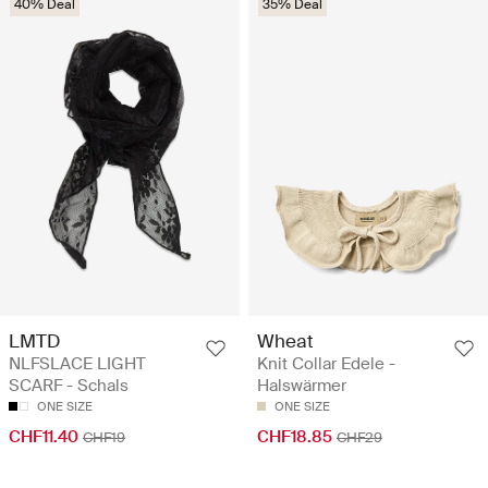
40% Deal
35% Deal
LMTD
Wheat
NLFSLACE LIGHT
Knit Collar Edele -
SCARF - Schals
Halswärmer
ONE SIZE
ONE SIZE
CHF11.40
CHF18.85
CHF19
CHF29