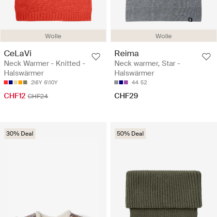
Wolle
Wolle
CeLaVi
Reima
Neck Warmer - Knitted -
Neck warmer, Star -
Halswärmer
Halswärmer
2\6Y
6\10Y
44
52
CHF12
CHF29
CHF24
30% Deal
50% Deal