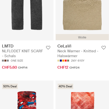
Wolle
LMTD
CeLaVi
NLFLODET KNIT SCARF
Neck Warmer - Knitted -
- Schals
Halswärmer
ONE SIZE
2\6Y
6\10Y
CHF5.60
CHF12
CHF14
CHF24
50% Deal
40% Deal