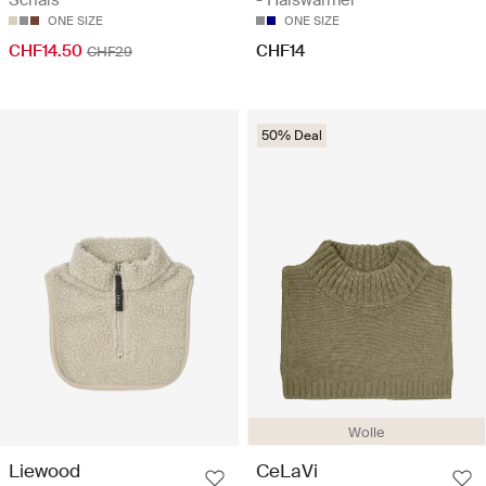
Schals
- Halswärmer
ONE SIZE
ONE SIZE
CHF14.50
CHF14
CHF29
50% Deal
Wolle
Liewood
CeLaVi