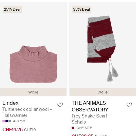
25% Deal
35% Deal
Wolle
Wolle
Lindex
THE ANIMALS
Turtleneck collar wool -
OBSERVATORY
Halswärmer
Frey Snake Scarf -
4-6
2-3
Schals
ONE SIZE
CHF14.25
CHF19