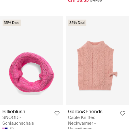
CHF38.35
CHF59
35% Deal
35% Deal
Billieblush
Garbo&Friends
SNOOD -
Cable Knitted
Schlauchschals
Neckwarmer -
Halswärmer
52