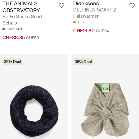
THE ANIMALS
Didriksons
OBSERVATORY
DELFINEN SCARF 2 -
Halswärmer
BeiFe Snake Scarf -
Schals
6-8
ONE SIZE
CHF16.80
CHF24
CHF38.35
CHF59
35% Deal
35% Deal