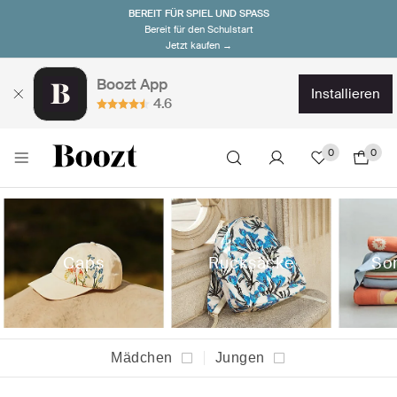
BEREIT FÜR SPIEL UND SPASS
Bereit für den Schulstart
Jetzt kaufen →
Boozt App
installieren
4.6
0
0
Caps
Rucksäcke
So
Mädchen
Jungen