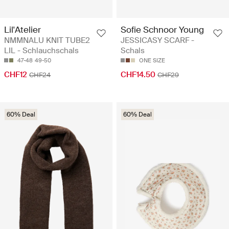
Lil'Atelier
Sofie Schnoor Young
NMMNALU KNIT TUBE2
JESSICASY SCARF -
LIL - Schlauchschals
Schals
47-48
49-50
ONE SIZE
CHF12
CHF14.50
CHF24
CHF29
60% Deal
60% Deal