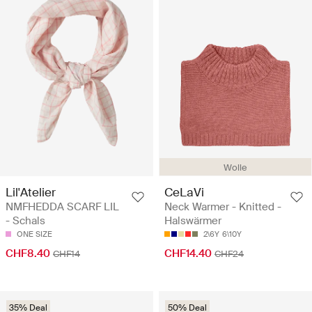
Wolle
Lil'Atelier
CeLaVi
NMFHEDDA SCARF LIL
Neck Warmer - Knitted -
- Schals
Halswärmer
ONE SIZE
2\6Y
6\10Y
CHF8.40
CHF14.40
CHF14
CHF24
35% Deal
50% Deal