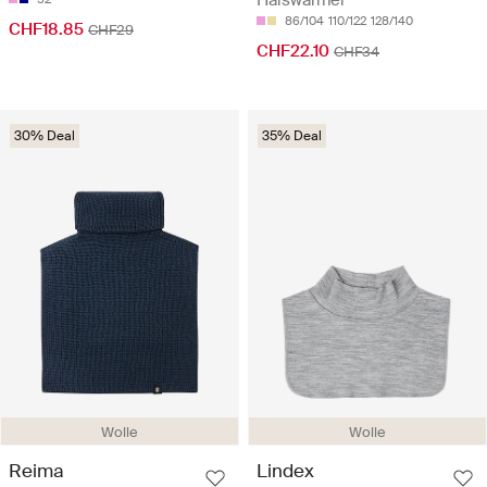
86/104
110/122
128/140
CHF18.85
CHF29
CHF22.10
CHF34
30% Deal
35% Deal
Wolle
Wolle
Reima
Lindex