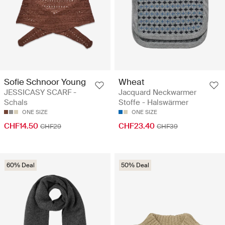
Sofie Schnoor Young
Wheat
JESSICASY SCARF -
Jacquard Neckwarmer
Schals
Stoffe - Halswärmer
ONE SIZE
ONE SIZE
CHF14.50
CHF23.40
CHF29
CHF39
60% Deal
50% Deal