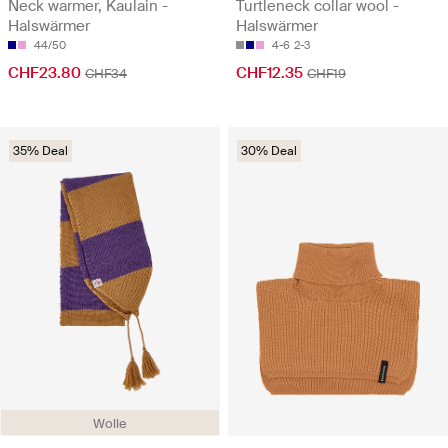
Neck warmer, Kaulain -
Turtleneck collar wool -
Halswärmer
Halswärmer
44/50
4-6
2-3
CHF23.80
CHF12.35
CHF34
CHF19
35% Deal
30% Deal
Wolle