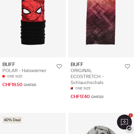
BUFF
BUFF
POLAR - Halswärmer
ORIGINAL
ECOSTRETCH -
ONE SIZE
Schlauchschals
CHF19.50
CHF39
ONE SIZE
CHF17.40
CHF29
1
40% Deal
−