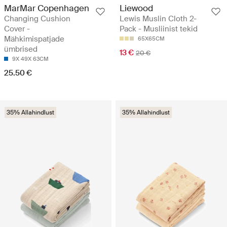
MarMar Copenhagen
Liewood
Changing Cushion
Lewis Muslin Cloth 2-
Cover -
Pack - Musliinist tekid
Mähkimispatjade
65X65CM
ümbrised
13 €
20 €
9X 49X 63CM
25.50 €
35% Allahindlust
35% Allahindlust