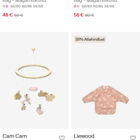
Bag - Magamiskotid
Bag - Magamiskotid
68/80
80/86
56/68
68/80
80/86
56/68
48 €
56 €
80 €
80 €
35% Allahindlust
Cam Cam
Liewood