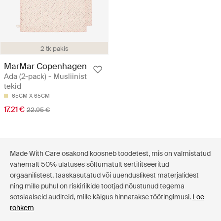
2 tk pakis
MarMar Copenhagen
Ada (2-pack) - Musliinist
tekid
65CM X 65CM
17.21 €
22.95 €
Made With Care osakond koosneb toodetest, mis on valmistatud
vähemalt 50% ulatuses sõltumatult sertifitseeritud
orgaanilistest, taaskasutatud või uuenduslikest materjalidest
ning mille puhul on riskiriikide tootjad nõustunud tegema
sotsiaalseid auditeid, mille käigus hinnatakse töötingimusi.
Loe
rohkem