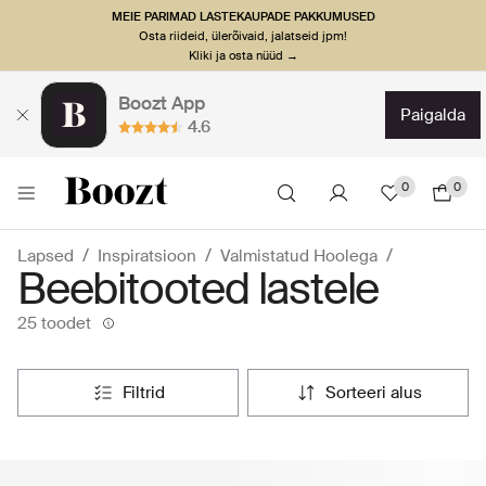
MEIE PARIMAD LASTEKAUPADE PAKKUMUSED
Osta riideid, ülerõivaid, jalatseid jpm!
Kliki ja osta nüüd →
Boozt App
paigalda
4.6
0
0
Lapsed
Inspiratsioon
Valmistatud Hoolega
Beebitooted lastele
25 toodet
filtrid
sorteeri alus