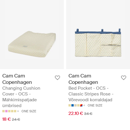
Cam Cam
Cam Cam
Copenhagen
Copenhagen
Changing Cushion
Bed Pocket - OCS -
Cover - OCS -
Classic Stripes Rose -
Mähkimispatjade
Võrevoodi korraldajad
ümbrised
ONE SIZE
ONE SIZE
22.10 €
34 €
18 €
24 €