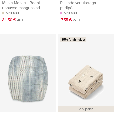
Music Mobile - Beebi
Pikkade varrukatega
rippuvad mänguasjad
pudipõll
ONE SIZE
ONE SIZE
34.50 €
17.55 €
46 €
27 €
35% Allahindlust
2 tk pakis