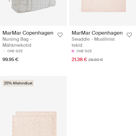
MarMar Copenhagen
MarMar Copenhagen
Nursing Bag -
Swaddle - Musliinist
Mähkmekotid
tekid
ONE SIZE
ONE SIZE
99.95 €
21.38 €
28.50 €
25% Allahindlust