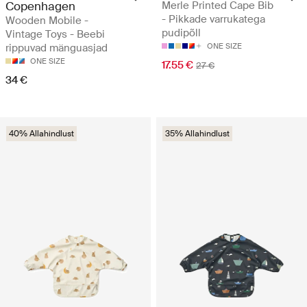
Copenhagen
Merle Printed Cape Bib
- Pikkade varrukatega
Wooden Mobile -
pudipõll
Vintage Toys - Beebi
rippuvad mänguasjad
ONE SIZE
ONE SIZE
17.55 €
27 €
34 €
40% Allahindlust
35% Allahindlust