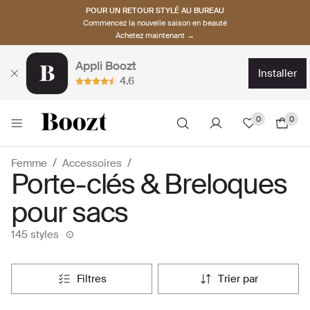
POUR UN RETOUR STYLÉ AU BUREAU
Commencez la nouvelle saison en beauté
Achetez maintenant →
Appli Boozt
installer
4.6
0
0
Femme
Accessoires
Porte-clés & Breloques
pour sacs
145 styles
filtres
trier par