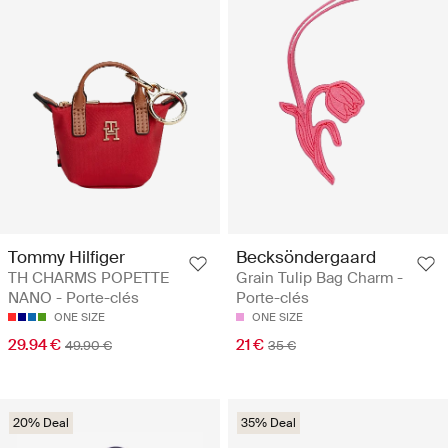
Tommy Hilfiger
Becksöndergaard
TH CHARMS POPETTE
Grain Tulip Bag Charm -
NANO - Porte-clés
Porte-clés
ONE SIZE
ONE SIZE
29.94 €
21 €
49.90 €
35 €
20% Deal
35% Deal