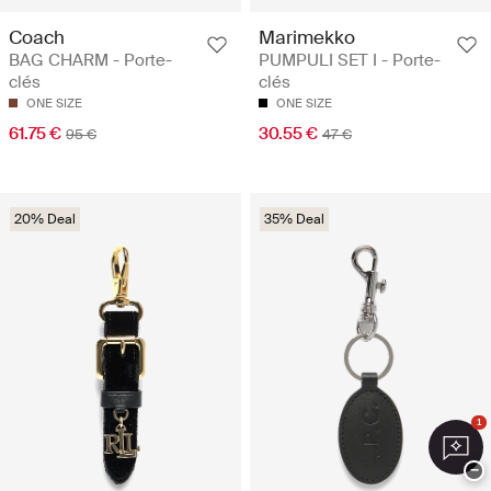
Coach
Marimekko
BAG CHARM - Porte-
PUMPULI SET I - Porte-
clés
clés
ONE SIZE
ONE SIZE
61.75 €
30.55 €
95 €
47 €
20% Deal
35% Deal
1
−