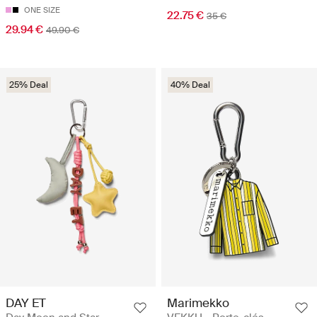
ONE SIZE
22.75 €
35 €
29.94 €
49.90 €
25% Deal
40% Deal
DAY ET
Marimekko