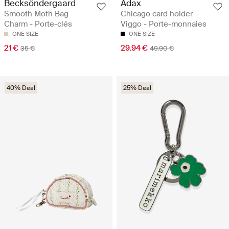
Becksöndergaard
Adax
Smooth Moth Bag
Chicago card holder
Charm - Porte-clés
Viggo - Porte-monnaies
ONE SIZE
ONE SIZE
21 €
29.94 €
35 €
49.90 €
40% Deal
25% Deal