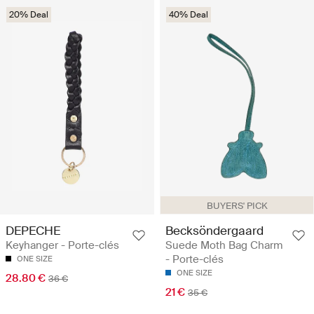
20% Deal
40% Deal
BUYERS' PICK
DEPECHE
Becksöndergaard
Keyhanger - Porte-clés
Suede Moth Bag Charm
- Porte-clés
ONE SIZE
ONE SIZE
28.80 €
36 €
21 €
35 €