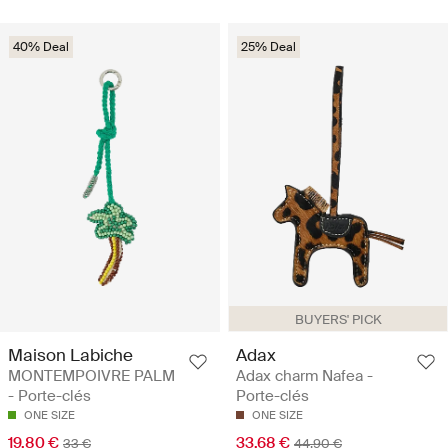
40% Deal
25% Deal
BUYERS' PICK
Maison Labiche
Adax
MONTEMPOIVRE PALM
Adax charm Nafea -
- Porte-clés
Porte-clés
ONE SIZE
ONE SIZE
19.80 €
33.68 €
33 €
44.90 €