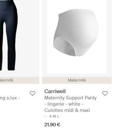
ternité
Maternité
Carriwell
ng s.lux -
Maternity Support Panty
- lingerie - white -
Culottes midi & maxi
S
M
L
21.90 €