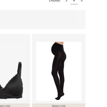
Display:
3
4
5
ternité
Maternité