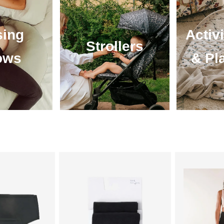
sing
Activ
Strollers
lows
& Pl