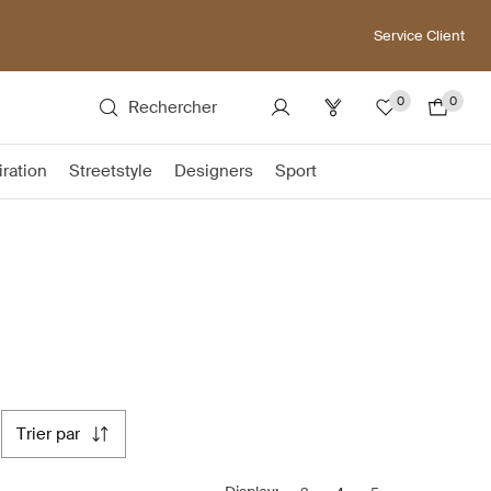
Service Client
0
0
Rechercher
iration
Streetstyle
Designers
Sport
trier par