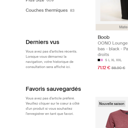
Plus Size
609
Couches thermiques
83
Mate
Boob
Derniers vus
OONO Lounge 
bas - black - P
Vous avez pas d'articles récents.
droits
Lorsque vous démarrez la
S
L
XL
XXL
navigation, votre historique de
consultation sera affiché ici.
71.12 €
88.90 €
Favoris sauvegardés
Vous avez pas d'article préféré.
Veuillez cliquer sur le cœur à côté
Nouvelle saison
d'un produit si vous souhaitez
l'enregistrer en tant que favori.