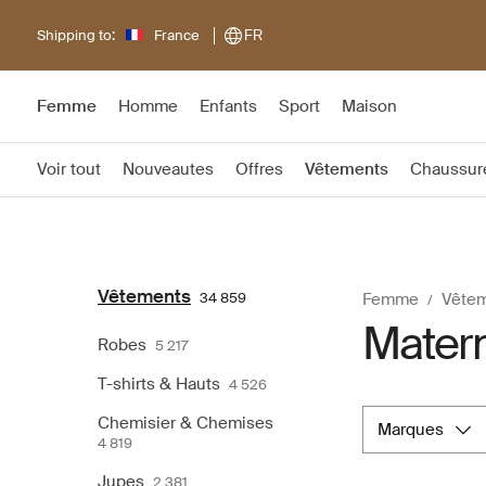
Shipping to:
France
FR
Femme
Homme
Enfants
Sport
Maison
Voir tout
Nouveautes
Offres
Vêtements
Chaussur
Vêtements
34 859
Femme
Vête
Matern
Robes
5 217
T-shirts & Hauts
4 526
Chemisier & Chemises
marques
4 819
Jupes
2 381