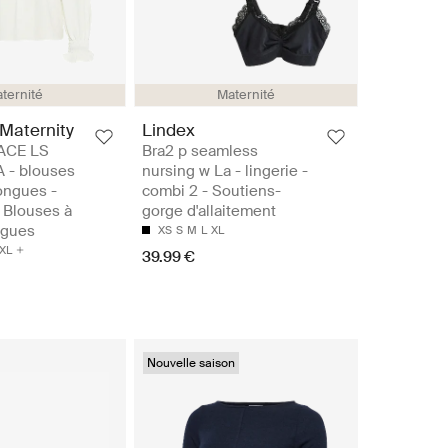
ternité
Maternité
Maternity
Lindex
ACE LS
Bra2 p seamless
 - blouses
nursing w La - lingerie -
ongues -
combi 2 - Soutiens-
 Blouses à
gorge d'allaitement
ngues
XS
S
M
L
XL
XL
39.99 €
Nouvelle saison