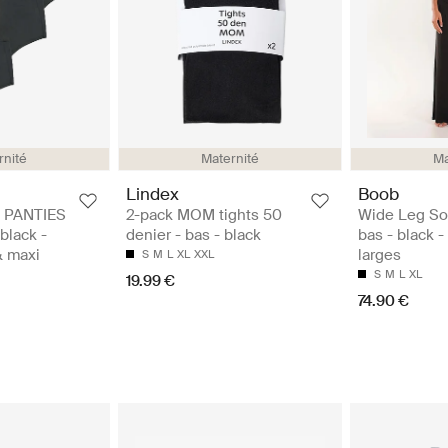
rnité
Maternité
Ma
Lindex
Boob
 PANTIES
2-pack MOM tights 50
Wide Leg Sof
 black -
denier - bas - black
bas - black -
& maxi
larges
S
M
L
XL
XXL
S
M
L
XL
19.99 €
74.90 €