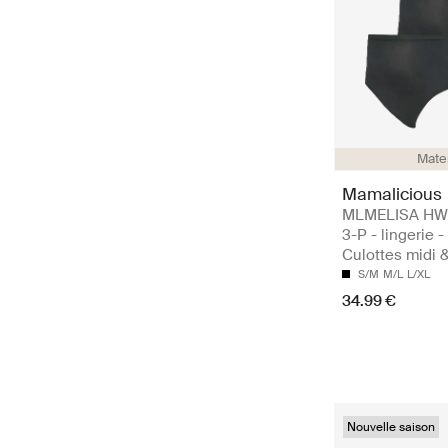
Mate
Mamalicious
MLMELISA HW
3-P - lingerie -
Culottes midi 
S/M
M/L
L/XL
34.99 €
Nouvelle saison