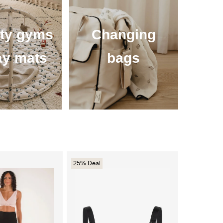
ity gyms
Changing
ay mats
bags
25% Deal