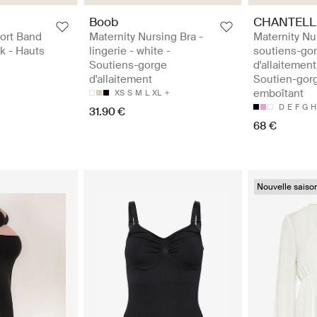
Boob
CHANTELL
ort Band
Maternity Nursing Bra -
Maternity Nu
ck - Hauts
lingerie - white -
soutiens-go
Soutiens-gorge
d'allaitement
d'allaitement
Soutien-gor
emboîtant
XS
S
M
L
XL
D
E
F
G
H
31.90 €
68 €
Nouvelle saiso