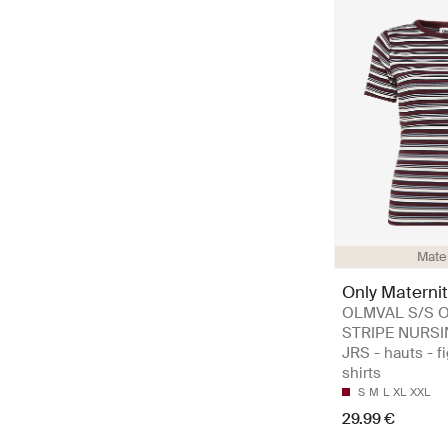
Mate
Only Maternit
OLMVAL S/S 
STRIPE NURSI
JRS - hauts - fi
shirts
S
M
L
XL
XXL
29.99 €