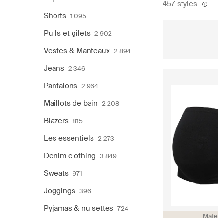
457 styles
Shorts
1 095
Pulls et gilets
2 902
Vestes & Manteaux
2 894
Jeans
2 346
Pantalons
2 964
Maillots de bain
2 208
Blazers
815
Les essentiels
2 273
Denim clothing
3 849
Sweats
971
Joggings
396
Pyjamas & nuisettes
724
Mate