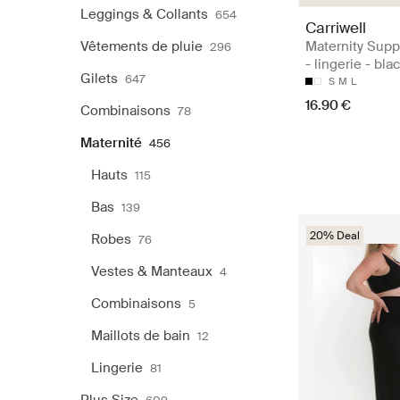
Leggings & Collants
654
Carriwell
Vêtements de pluie
Maternity Supp
296
- lingerie - bla
Gilets
647
S
M
L
16.90 €
Combinaisons
78
Maternité
456
Hauts
115
Bas
139
20% Deal
Robes
76
Vestes & Manteaux
4
Combinaisons
5
Maillots de bain
12
Lingerie
81