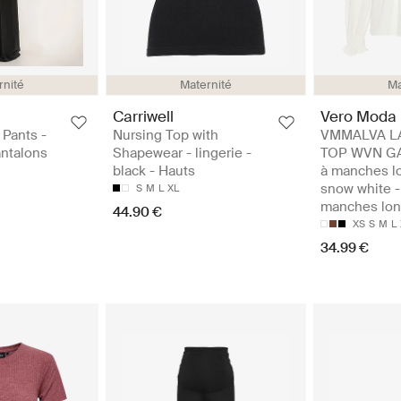
rnité
Maternité
Ma
Carriwell
Vero Moda 
Pants -
Nursing Top with
VMMALVA L
antalons
Shapewear - lingerie -
TOP WVN GA
black - Hauts
à manches l
snow white -
S
M
L
XL
manches lo
44.90 €
XS
S
M
L
34.99 €