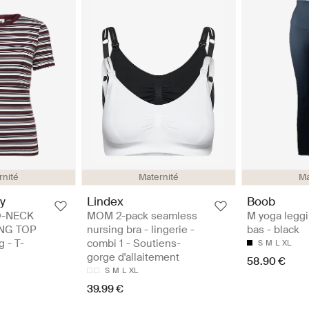
rnité
Maternité
Ma
y
Lindex
Boob
O-NECK
MOM 2-pack seamless
M yoga leggi
NG TOP
nursing bra - lingerie -
bas - black
g - T-
combi 1 - Soutiens-
S
M
L
XL
gorge d'allaitement
58.90 €
S
M
L
XL
39.99 €