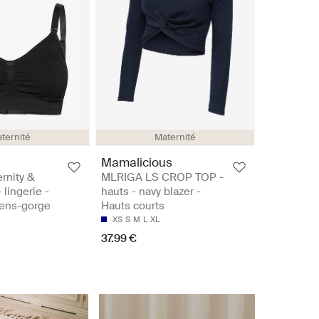
ternité
Maternité
Mamalicious
ernity &
MLRIGA LS CROP TOP -
 lingerie -
hauts - navy blazer -
iens-gorge
Hauts courts
XS
S
M
L
XL
37.99 €