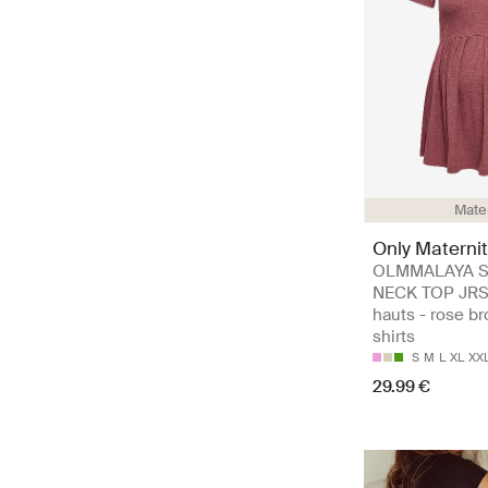
Mate
Only Maternit
OLMMALAYA S
NECK TOP JRS
hauts - rose br
shirts
S
M
L
XL
XX
29.99 €