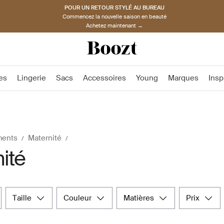
POUR UN RETOUR STYLÉ AU BUREAU
Commencez la nouvelle saison en beauté
Achetez maintenant →
es
Lingerie
Sacs
Accessoires
Young
Marques
Insp
ments
Maternité
ité
taille
couleur
matières
prix