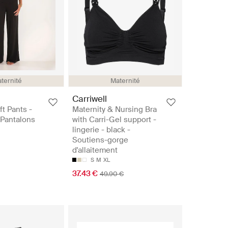
ternité
Maternité
Carriwell
t Pants -
Maternity & Nursing Bra
 Pantalons
with Carri-Gel support -
lingerie - black -
Soutiens-gorge
d'allaitement
S
M
XL
37.43 €
49.90 €