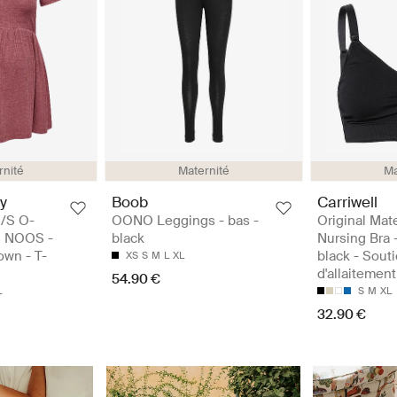
rnité
Maternité
Ma
y
Boob
Carriwell
/S O-
OONO Leggings - bas -
Original Mat
 NOOS -
black
Nursing Bra -
own - T-
black - Sout
XS
S
M
L
XL
d'allaitement
54.90 €
L
S
M
XL
32.90 €