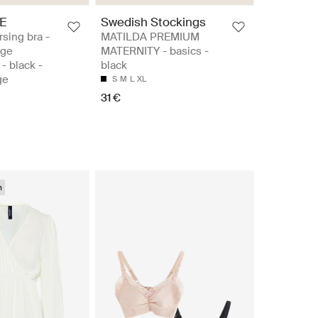
E
Swedish Stockings
rsing bra -
MATILDA PREMIUM
rge
MATERNITY - basics -
 - black -
black
ge
S
M
L
XL
31 €
n