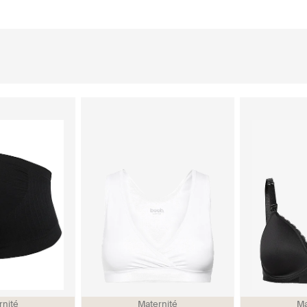
rnité
Maternité
Ma