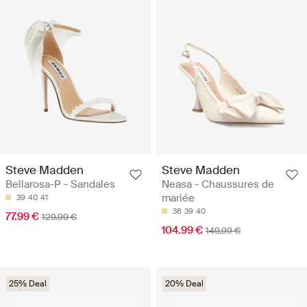
Steve Madden
Steve Madden
Bellarosa-P - Sandales
Neasa - Chaussures de
mariée
39
40
41
38
39
40
77.99 €
129.99 €
104.99 €
149.99 €
25% Deal
20% Deal