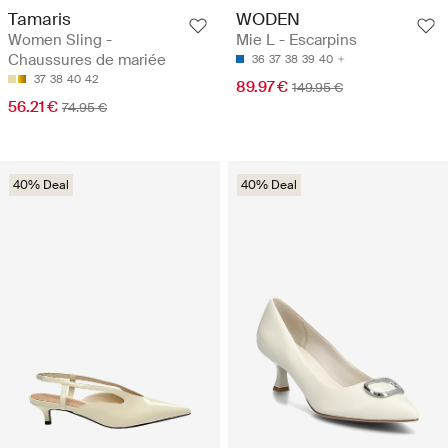
Tamaris
WODEN
Women Sling -
Mie L - Escarpins
Chaussures de mariée
36
37
38
39
40
37
38
40
42
89.97 €
149.95 €
56.21 €
74.95 €
40% Deal
40% Deal