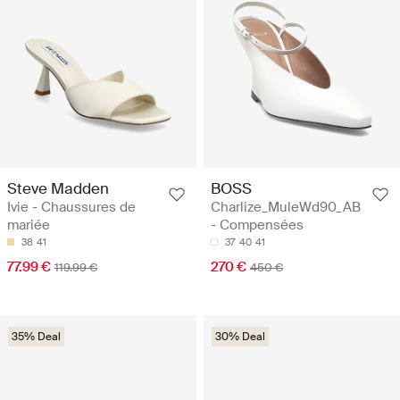
Steve Madden
BOSS
Ivie - Chaussures de
Charlize_MuleWd90_AB
mariée
- Compensées
38
41
37
40
41
77.99 €
270 €
119.99 €
450 €
35% Deal
30% Deal