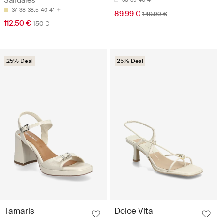
Sandales
38
39
40
41
37
38
38.5
40
41
89.99 €
149.99 €
112.50 €
150 €
25% Deal
25% Deal
Tamaris
Dolce Vita