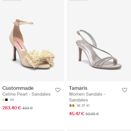
Custommade
Tamaris
Celine Pearl - Sandales
Women Sandals -
Sandales
40
36
37
41
263.40 €
439 €
45.47 €
69.95 €