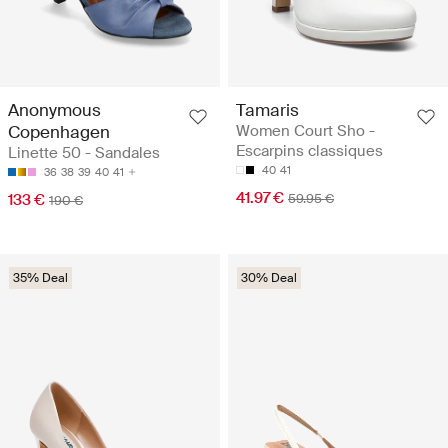
Anonymous
Tamaris
Copenhagen
Women Court Sho -
Escarpins classiques
Linette 50 - Sandales
40
41
36
38
39
40
41
41.97 €
133 €
59.95 €
190 €
35% Deal
30% Deal