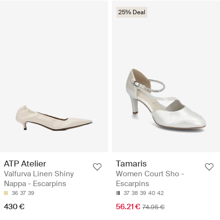
25% Deal
ATP Atelier
Tamaris
Valfurva Linen Shiny
Women Court Sho -
Nappa - Escarpins
Escarpins
36
37
39
37
38
39
40
42
430 €
56.21 €
74.95 €