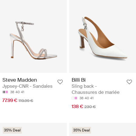
Steve Madden
Billi Bi
Jypsey-CNR - Sandales
Sling back -
Chaussures de mariée
38
40
41
38
40
41
77.99 €
119.99 €
138 €
230 €
35% Deal
35% Deal