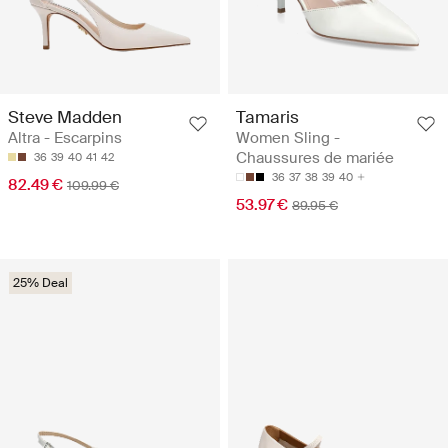
Steve Madden
Tamaris
Altra - Escarpins
Women Sling -
Chaussures de mariée
36
39
40
41
42
36
37
38
39
40
82.49 €
109.99 €
53.97 €
89.95 €
25% Deal