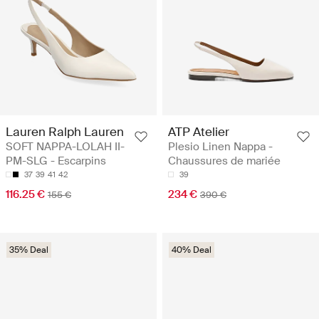
Lauren Ralph Lauren
ATP Atelier
SOFT NAPPA-LOLAH II-
Plesio Linen Nappa -
PM-SLG - Escarpins
Chaussures de mariée
37
39
41
42
39
116.25 €
234 €
155 €
390 €
35% Deal
40% Deal