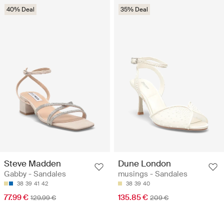
40% Deal
35% Deal
Steve Madden
Dune London
Gabby - Sandales
musings - Sandales
38
39
41
42
38
39
40
77.99 €
135.85 €
129.99 €
209 €