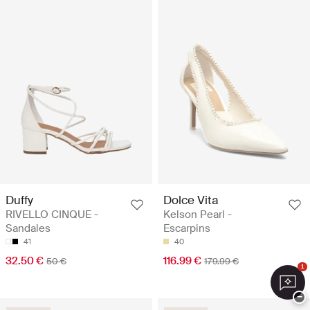
Duffy
Dolce Vita
RIVELLO CINQUE -
Kelson Pearl -
Sandales
Escarpins
41
40
32.50 €
116.99 €
50 €
179.99 €
1
−