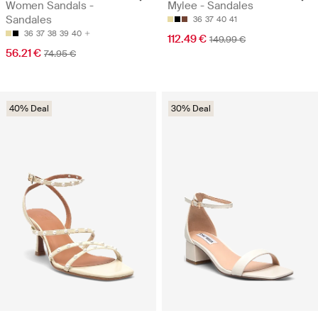
Women Sandals -
Mylee - Sandales
Sandales
36
37
40
41
36
37
38
39
40
112.49 €
149.99 €
56.21 €
74.95 €
40% Deal
30% Deal