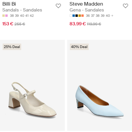
Billi Bi
Steve Madden
Sandals - Sandales
Gena - Sandales
38
39
40
41
42
36
37
38
39
40
153 €
83.99 €
255 €
119.99 €
25% Deal
40% Deal