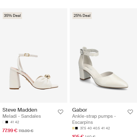
35% Deal
25% Deal
Steve Madden
Gabor
Meladi - Sandales
Ankle-strap pumps -
Escarpins
41
42
37.5
40
40.5
41
42
77.99 €
119.99 €
105 €
140 €