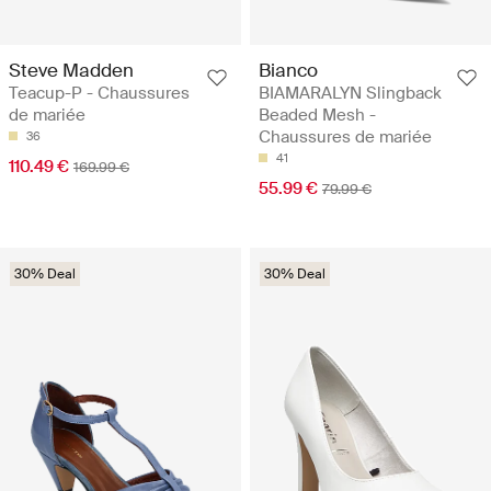
Steve Madden
Bianco
Teacup-P - Chaussures
BIAMARALYN Slingback
de mariée
Beaded Mesh -
Chaussures de mariée
36
41
110.49 €
169.99 €
55.99 €
79.99 €
30% Deal
30% Deal