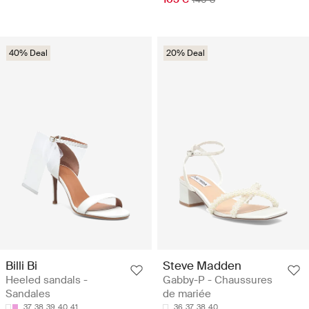
40% Deal
20% Deal
Billi Bi
Steve Madden
Heeled sandals -
Gabby-P - Chaussures
Sandales
de mariée
37
38
39
40
41
36
37
38
40