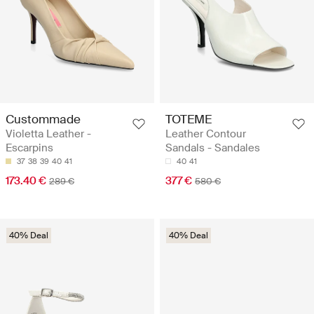
Custommade
TOTEME
Violetta Leather -
Leather Contour
Escarpins
Sandals - Sandales
37
38
39
40
41
40
41
173.40 €
377 €
289 €
580 €
40% Deal
40% Deal