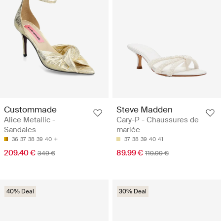
Custommade
Steve Madden
Alice Metallic -
Cary-P - Chaussures de
Sandales
mariée
36
37
38
39
40
37
38
39
40
41
209.40 €
89.99 €
349 €
119.99 €
40% Deal
30% Deal