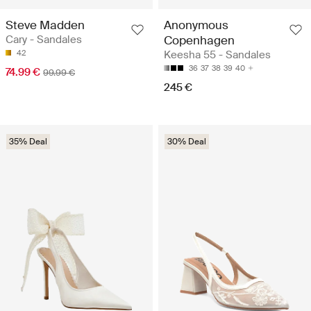
Steve Madden
Anonymous
Cary - Sandales
Copenhagen
42
Keesha 55 - Sandales
36
37
38
39
40
74.99 €
99.99 €
245 €
35% Deal
30% Deal