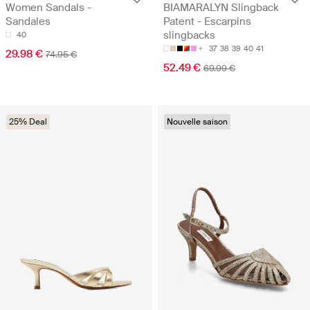
Women Sandals -
BIAMARALYN Slingback
Sandales
Patent - Escarpins
slingbacks
40
37
38
39
40
41
29.98 €
74.95 €
52.49 €
69.99 €
25% Deal
Nouvelle saison