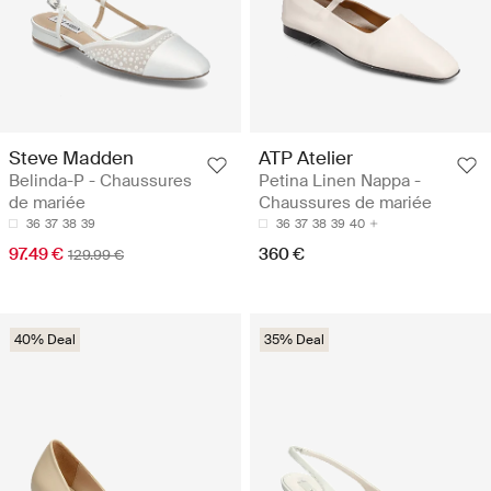
Steve Madden
ATP Atelier
Belinda-P - Chaussures
Petina Linen Nappa -
de mariée
Chaussures de mariée
36
37
38
39
36
37
38
39
40
97.49 €
360 €
129.99 €
40% Deal
35% Deal