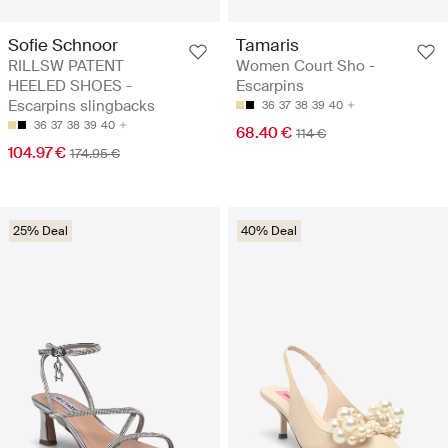
Sofie Schnoor
Tamaris
RILLSW PATENT
Women Court Sho -
HEELED SHOES -
Escarpins
Escarpins slingbacks
36
37
38
39
40
36
37
38
39
40
68.40 €
114 €
104.97 €
174.95 €
25% Deal
40% Deal