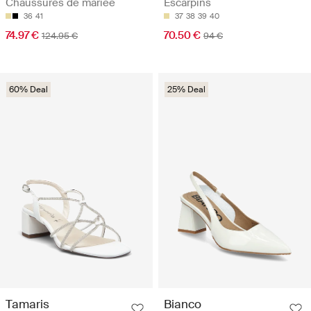
Chaussures de mariée
Escarpins
36
41
37
38
39
40
74.97 €
70.50 €
124.95 €
94 €
60% Deal
25% Deal
Tamaris
Bianco