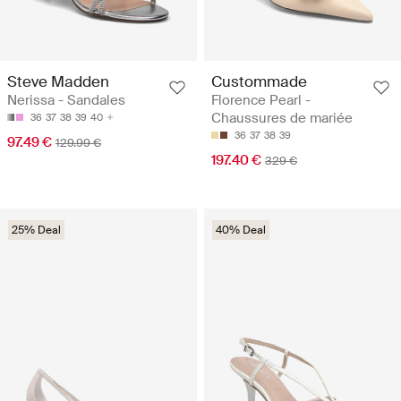
Steve Madden
Custommade
Nerissa - Sandales
Florence Pearl -
Chaussures de mariée
36
37
38
39
40
36
37
38
39
97.49 €
129.99 €
197.40 €
329 €
25% Deal
40% Deal