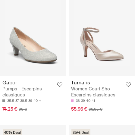
Gabor
Tamaris
Pumps - Escarpins
Women Court Sho -
classiques
Escarpins classiques
35.5
37
38.5
39
40
36
39
40
41
74.25 €
55.96 €
99 €
69.95 €
40% Deal
35% Deal