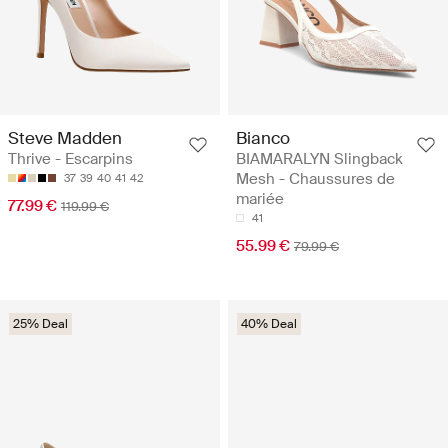
Steve Madden
Bianco
Thrive - Escarpins
BIAMARALYN Slingback
Mesh - Chaussures de
37
39
40
41
42
mariée
77.99 €
119.99 €
41
55.99 €
79.99 €
25% Deal
40% Deal