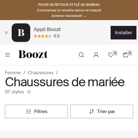
POUR UN RETOUR STYLÉ AU BUREAU
Commencez la nouvelle saison en beauté
Achetez maintenant →
Appli Boozt
installer
4.6
0
0
Femme
Chaussures
Chaussures de mariée
97 styles
filtres
trier par