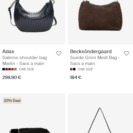
Adax
Becksöndergaard
Salerno shoulder bag
Suede Ginni Medi Bag -
Marlin - Sacs a main
Sacs a main
ONE SIZE
ONE SIZE
299.90 €
184 €
20% Deal