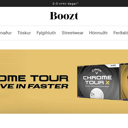
Auðveld skil 30 dagar - 2.300 kr
2-3 virkir dagar*
tnaður
Töskur
Fylgihlutir
Streetwear
Hönnuðir
Ferðal