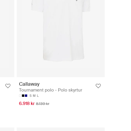
Callaway
Tournament polo - Polo skyrtur
S
M
L
6.918 kr
8.139 kr