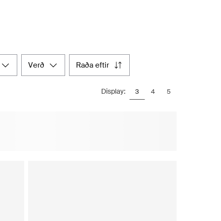
verð
raða eftir
Display:
3
4
5