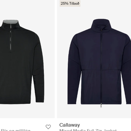
25% Tilboð
Callaway
 Flís og millilög
Mixed Media Full Zip Jacket -