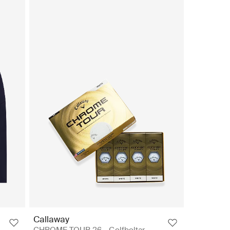
Callaway
CHROME TOUR 26 - Golfboltar