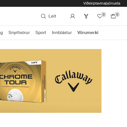
Viðskiptavinaþjónusta
0
0
Leit
ög
Snyrtivörur
Sport
Innblástur
Vörumerki