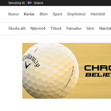
Sending til:
Ísland
Konur
Karlar
Börn
Sport
Snyrtivörur
Heimilið
Skoða allt
Nýkomið
Tilboð
Fatnaður
Skór
Nærfa