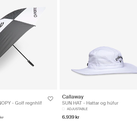
Callaway
OPY - Golf regnhlíf
SUN HAT - Hattar og húfur
ADJUSTABLE
6.939 kr
kr