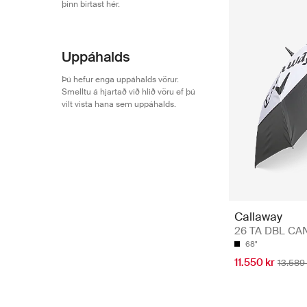
þinn birtast hér.
Uppáhalds
Þú hefur enga uppáhalds vörur.
Smelltu á hjartað við hlið vöru ef þú
vilt vista hana sem uppáhalds.
Callaway
26 TA DBL CAN
68"
11.550 kr
13.589 