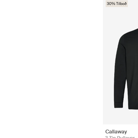
30% Tilboð
Callaway
? Zip Pullover -