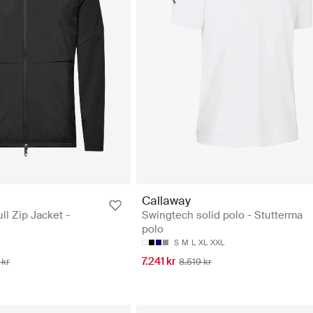
Callaway
ll Zip Jacket -
Swingtech solid polo - Stutterma
polo
S
M
L
XL
XXL
7.241 kr
 kr
8.519 kr