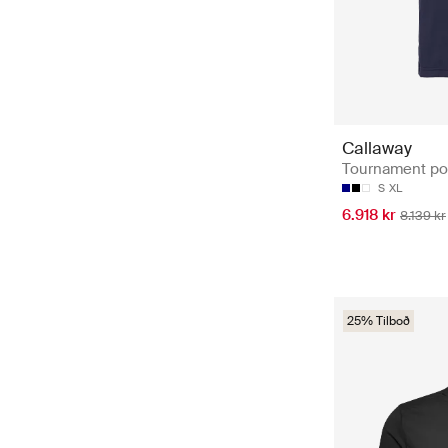
Callaway
Tournament pol
S
XL
6.918 kr
8.139 kr
25% Tilboð