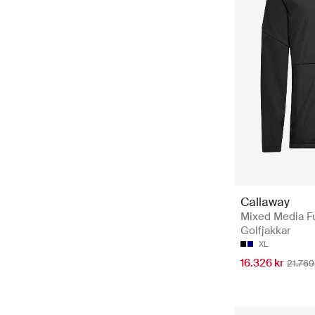
Callaway
Mixed Media Fu
Golfjakkar
XL
16.326 kr
21.769