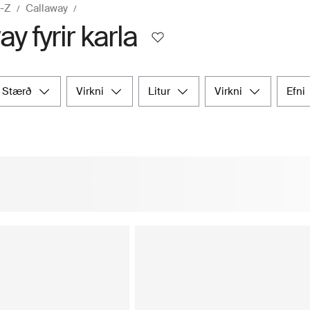
A-Z
Callaway
y fyrir karla
stærð
virkni
litur
virkni
efni