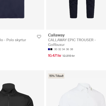
Callaway
o - Polo skyrtur
CALLAWAY EPIC TROUSER -
Golfbuxur
30
32
34
36
38
10.471 kr
12.319 kr
15% Tilboð