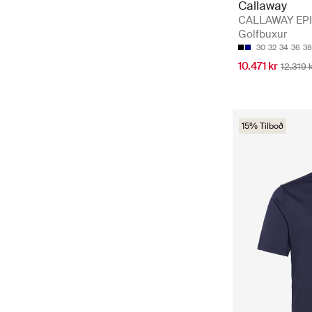
Callaway
CALLAWAY EPI
Golfbuxur
30
32
34
36
38
10.471 kr
12.319 
15% Tilboð