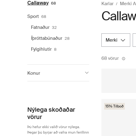
Callaway
68
Karlar
Merki 
Callawa
Sport
68
Fatnaður
32
Íþróttabúnaður
28
merki
Fylgihlutir
8
68 vörur
Konur
Callaway
68
15% Tilboð
Nýlega skoðaðar
vörur
Þú hefur ekki valið vörur nýlega.
Þegar þú byrjar að vafra mun ferillinn