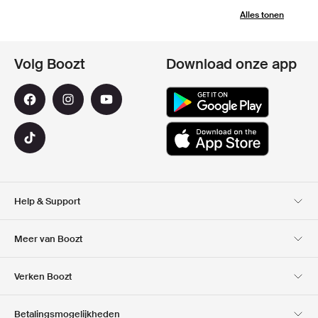
Alles tonen
Volg Boozt
Download onze app
Help & Support
Klantenservice
Bezorging
Meer van Boozt
Retouren
Betaling
Over Ons
Official voucher code
Verken Boozt
Cadeaukaart
Onze Apps
Carrières
Bedrijfsinformatie
Club Boozt
Betalingsmogelijkheden