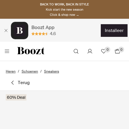
BACK TO WORK, BACK IN STYLE
Kick start the new season
Click & shop now →
Boozt App
installeer
4.6
0
0
Heren
Schoenen
Sneakers
terug
60% Deal