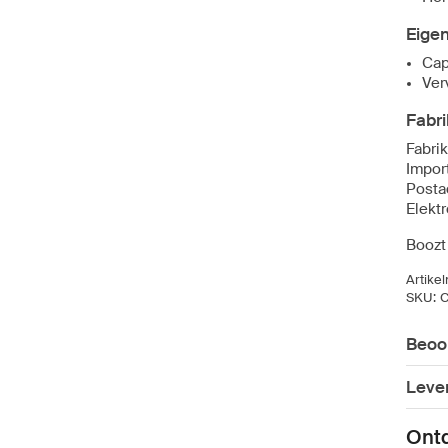
Eige
Cap
Ver
Fabri
Fabrik
Impor
Posta
Elekt
Boozt
Artike
SKU:
C
Beoo
Leve
Ont