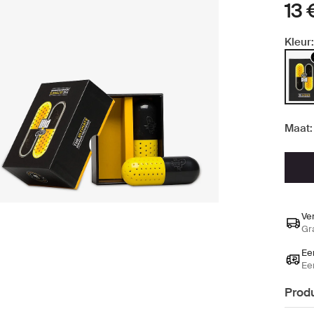
13 
Kleur:
Maat:
Ve
Gr
Ee
Ee
Produ