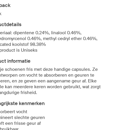
ipack
k
ctdetails
eriaal: dipentene 0.24%, linalool 0.46%,
ydromyrcenol 0.46%, methyl cedryl ether 0.46%,
icated koolstof 98.38%
 product is Uniseks
ct informatie
je schoenen fris met deze handige capsules. Ze
ontworpen om vocht te absorberen en geuren te
neren, en ze geven een aangename geur af. Elke
le kan meerdere keren worden gebruikt, wat zorgt
angdurige frisheid.
ngrijkste kenmerken
orbeert vocht
mineert slechte geuren
ft een frisse geur af
bruikbaar