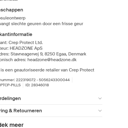
nschappen
suleontwerp
vangt slechte geuren door een frisse geur
kantinformatie
ant: Crep Protect Ltd.
teur: HEADZONE ApS
dres: Stavneagervej 9, 8250 Egaa, Denmark
ronisch adres: headzone@headzone.dk
 is een geautoriseerde retailer van Crep Protect
lnummer:
222319072 - 5056243300044
PTCP-PILLS
ID:
28346018
rdelingen
ring & Retourneren
dek meer