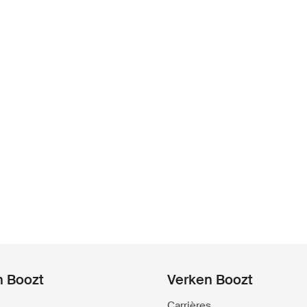
n Boozt
Verken Boozt
Carrières