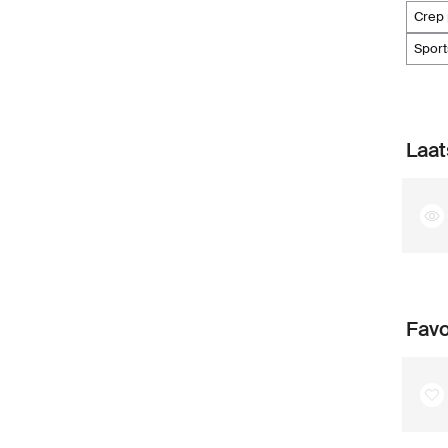
crep
spo
Laat
Favo