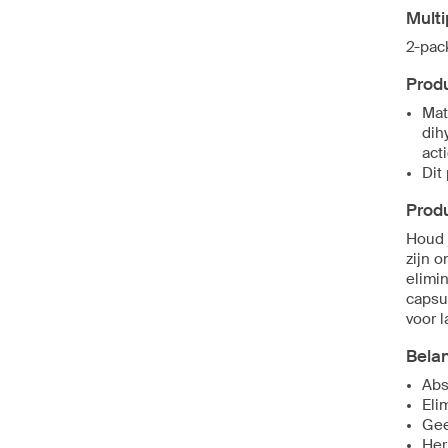
Mult
2-pac
Produ
Mat
dih
act
Dit
Produ
Houd 
zijn 
elimi
capsu
voor l
Bela
Abs
Eli
Gee
Her