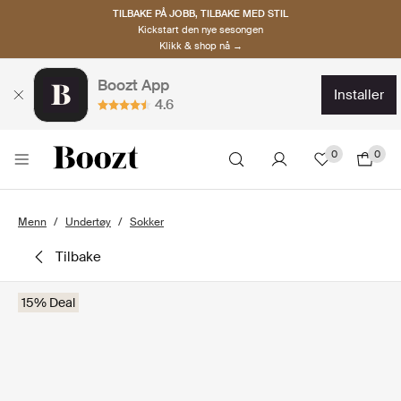
TILBAKE PÅ JOBB, TILBAKE MED STIL
Kickstart den nye sesongen
Klikk & shop nå →
Boozt App
installer
4.6
0
0
Menn
Undertøy
Sokker
tilbake
15% Deal