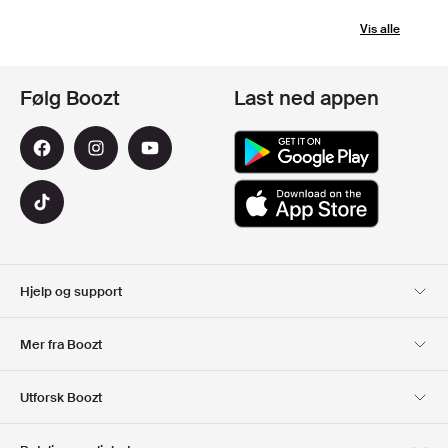
Vis alle
Følg Boozt
Last ned appen
Hjelp og support
Kundeservice
Levering
Mer fra Boozt
Returer
Betaling
Om Oss
Offisiell Boozt rabattkode
Utforsk Boozt
Gavekort
Våre apper
Karriere
Firmainformasjon