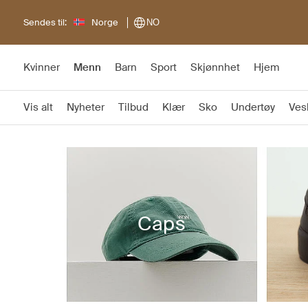
Sendes til:
Norge
NO
Kvinner
Menn
Barn
Sport
Skjønnhet
Hjem
Vis alt
Nyheter
Tilbud
Klær
Sko
Undertøy
Ves
Caps