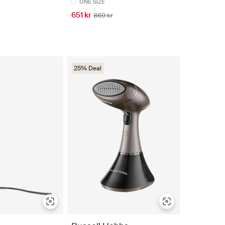
ONE SIZE
651 kr
869 kr
25% Deal