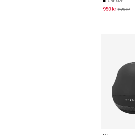
ONE SIZE
959 kr
1199 kr