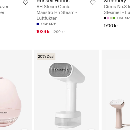
Russell Hobbs
Steamery
haver
RH Steam Genie
Cirrus No.3 I
ter
Maestro Hh Steam -
Steamer - Lu
Luftfukter
ONE SI
ONE SIZE
1700 kr
1039 kr
1299 kr
20% Deal