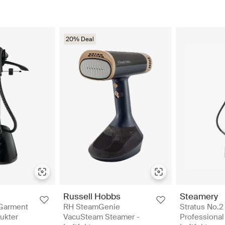
20% Deal
Russell Hobbs
Steamery
 Garment
RH SteamGenie
Stratus No.2
fukter
VacuSteam Steamer -
Professional