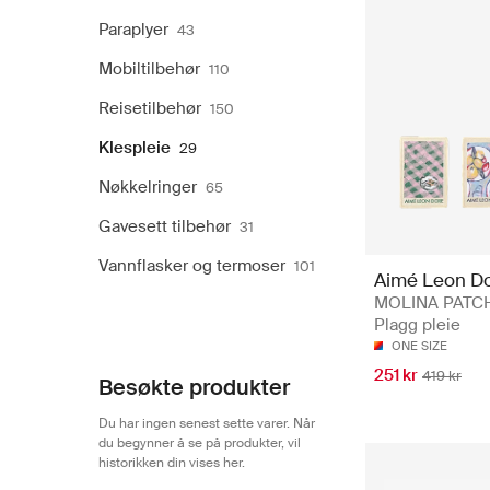
Paraplyer
43
Mobiltilbehør
110
Reisetilbehør
150
Klespleie
29
Nøkkelringer
65
Gavesett tilbehør
31
Vannflasker og termoser
101
Aimé Leon D
MOLINA PATCH
Plagg pleie
ONE SIZE
251 kr
419 kr
Besøkte produkter
Du har ingen senest sette varer. Når
du begynner å se på produkter, vil
historikken din vises her.