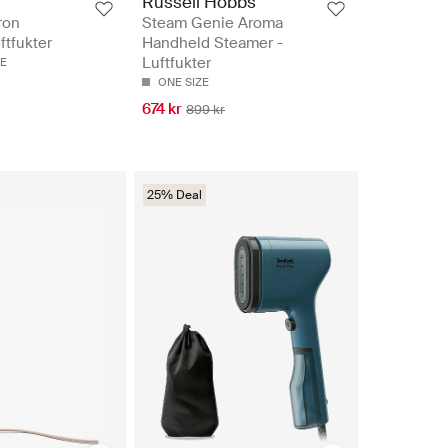
Russell Hobbs
ron
Steam Genie Aroma
ftfukter
Handheld Steamer -
Luftfukter
ZE
ONE SIZE
674 kr
899 kr
25% Deal