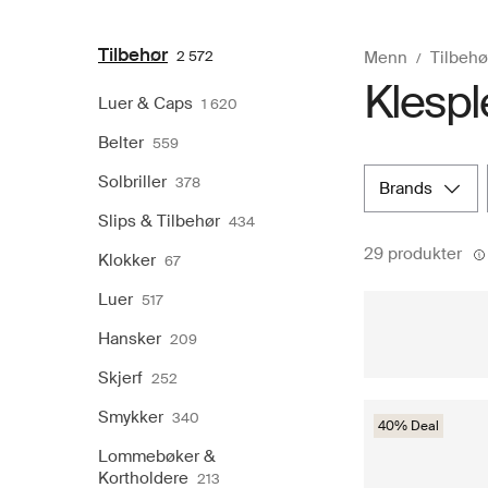
Tilbehør
2 572
Menn
Tilbehø
Klesple
Luer & Caps
1 620
Belter
559
Solbriller
378
brands
Slips & Tilbehør
434
29 produkter
Klokker
67
Luer
517
Hansker
209
Skjerf
252
Smykker
340
40% Deal
Lommebøker &
Kortholdere
213