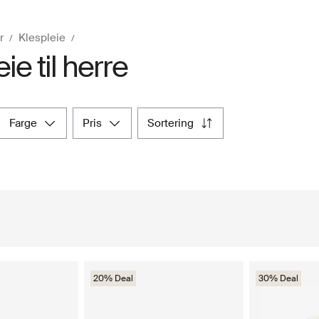
r
Klespleie
ie til herre
farge
pris
sortering
20% Deal
30% Deal