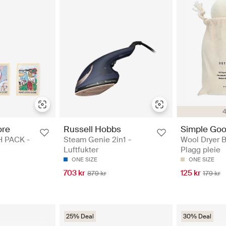
4
ore
Russell Hobbs
Simple Go
 PACK -
Steam Genie 2in1 -
Wool Dryer Ba
Luftfukter
Plagg pleie
ONE SIZE
ONE SIZE
703 kr
125 kr
879 kr
179 kr
25% Deal
30% Deal