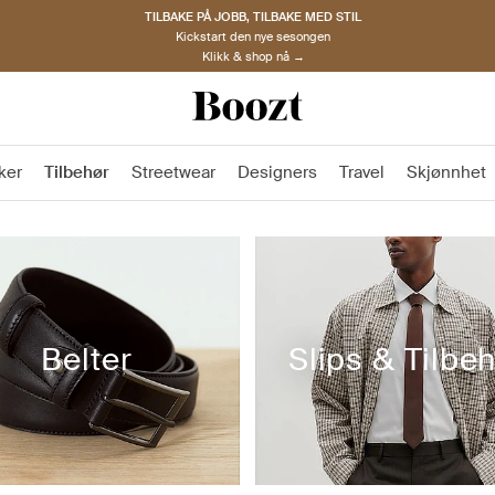
TILBAKE PÅ JOBB, TILBAKE MED STIL
Kickstart den nye sesongen
Klikk & shop nå →
ker
Tilbehør
Streetwear
Designers
Travel
Skjønnhet
Belter
Slips & Tilbe