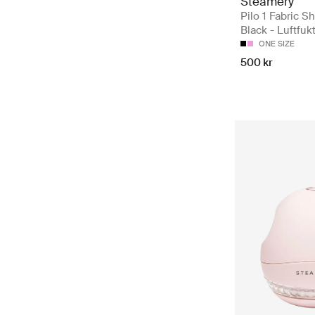
Steamery
Pilo 1 Fabric S
Black - Luftfuk
ONE SIZE
500 kr