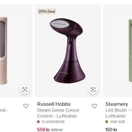
20% Deal
Russell Hobbs
Steamery
nd -
Steam Genie Colour
Lint Brush –
Control - Luftfukter
Luftfukter
12.4X22X30CM
ONE SIZE
559 kr
150 kr
699 kr