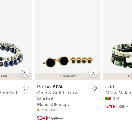
sett
Gavesett
G
Portia 1924
edd.
 Armbånd
Gold & Cuff Links &
Mix & Match
Studset -
S
M
Mansjettknapper
674 kr
899 kr
ONE SIZE
524 kr
699 kr