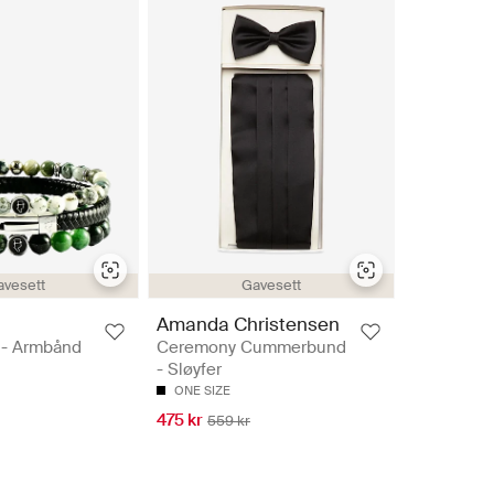
avesett
Gavesett
Amanda Christensen
 - Armbånd
Ceremony Cummerbund
- Sløyfer
ONE SIZE
475 kr
559 kr