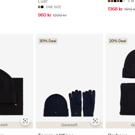
Luer
S
M
ONE SIZE
1368 kr
1610 k
960 kr
1200 kr
30% Deal
20% Deal
sett
Gavesett
G