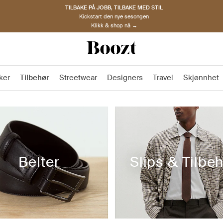
TILBAKE PÅ JOBB, TILBAKE MED STIL
Kickstart den nye sesongen
Klikk & shop nå →
ker
Tilbehør
Streetwear
Designers
Travel
Skjønnhet
Belter
Slips & Tilbe