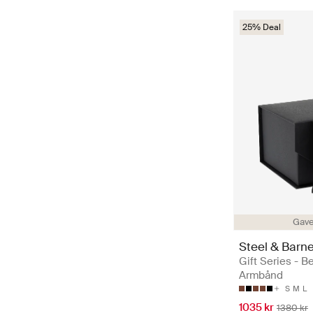
25% Deal
Gave
Steel & Barne
Gift Series - Be
Armbånd
S
M
L
1035 kr
1380 kr