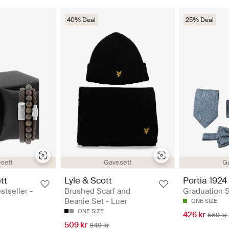
40% Deal
25% Deal
sett
Gavesett
G
tt
Lyle & Scott
Portia 1924
stseller -
Brushed Scarf and
Graduation S
Beanie Set - Luer
ONE SIZE
ONE SIZE
426 kr
569 kr
509 kr
849 kr