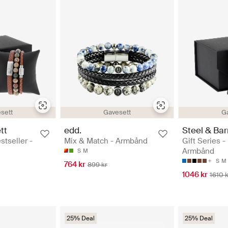
sett
Gavesett
G
tt
edd.
Steel & Bar
stseller -
Mix & Match - Armbånd
Gift Series -
Armbånd
S
M
S
M
764 kr
899 kr
1046 kr
1610 k
25% Deal
25% Deal