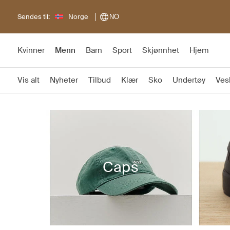
Sendes til:
Norge
NO
Kvinner
Menn
Barn
Sport
Skjønnhet
Hjem
Vis alt
Nyheter
Tilbud
Klær
Sko
Undertøy
Ves
Caps