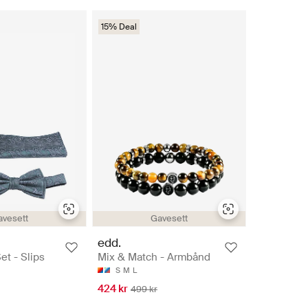
15% Deal
avesett
Gavesett
edd.
et - Slips
Mix & Match - Armbånd
S
M
L
424 kr
499 kr