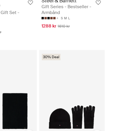
Steel & Barnett
f
Gift Series - Bestseller -
Gift Set -
Armbånd
S
M
L
1288 kr
1610 kr
r
30% Deal