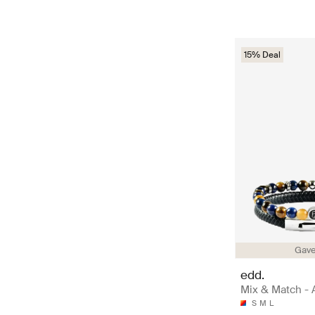
15% Deal
Gave
edd.
Mix & Match -
S
M
L