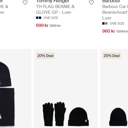
er
Tommy Hilfiger
Barbour
IE &
TH FLAG BEANIE &
Barbour Car 
er
GLOVE GP - Luer
Beanie/scarf 
Luer
ONE SIZE
ONE SIZE
699 kr
999 kr
960 kr
1200 k
20% Deal
20% Deal