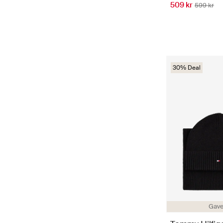
509 kr
599 kr
30% Deal
Gave