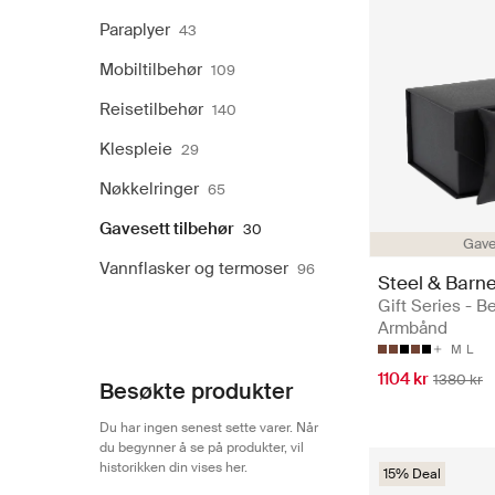
Paraplyer
43
Mobiltilbehør
109
Reisetilbehør
140
Klespleie
29
Nøkkelringer
65
Gavesett tilbehør
30
Gave
Vannflasker og termoser
96
Steel & Barne
Gift Series - Be
Armbånd
M
L
1104 kr
1380 kr
Besøkte produkter
Du har ingen senest sette varer. Når
du begynner å se på produkter, vil
historikken din vises her.
15% Deal