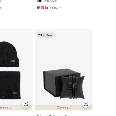
L
ONE SIZE
1516 kr
r
1895 kr
20% Deal
avesett
Gavesett