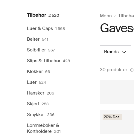
Tilbehør
2 520
Menn
Tilbehø
Gaveset
Luer & Caps
1 568
Belter
541
Solbriller
367
brands
Slips & Tilbehør
428
30 produkter
Klokker
66
Luer
524
Hansker
206
Skjerf
253
Smykker
336
20% Deal
Lommebøker &
Kortholdere
201