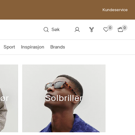
Kundeservice
0
0
Søk
Sport
Inspirasjon
Brands
hør
Solbriller