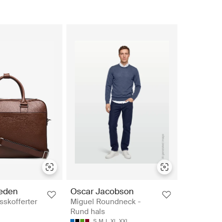
weden
Oscar Jacobson
sskofferter
Miguel Roundneck -
Rund hals
S
M
L
XL
XXL