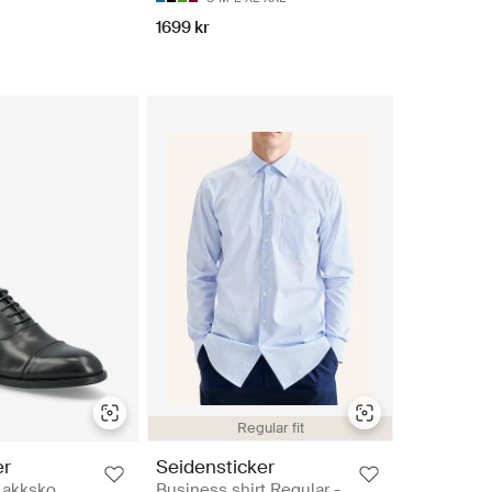
1699 kr
Regular fit
er
Seidensticker
Lakksko
Business shirt Regular -