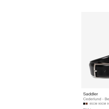
Saddler
Cederlund - Be
85CM
90CM
9