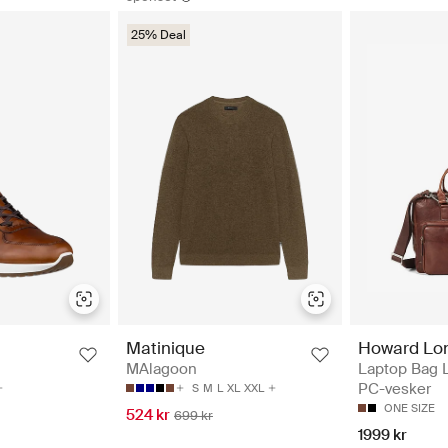
25% Deal
Howard Lo
Matinique
Laptop Bag 
MAlagoon
PC-vesker
S
M
L
XL
XXL
ONE SIZE
524 kr
699 kr
1999 kr