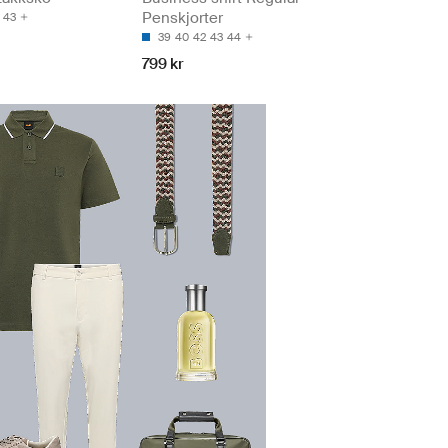
Penskjorter
43
39
40
42
43
44
799 kr