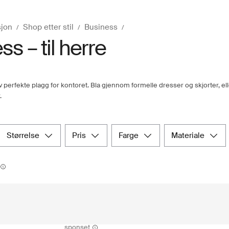
sjon
Shop etter stil
Business
s – til herre
v perfekte plagg for kontoret. Bla gjennom formelle dresser og skjorter, el
.
størrelse
pris
farge
materiale
sponset