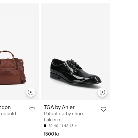
ndon
TGA by Ahler
Leopold -
Patent derby shoe -
Lakksko
39
40
41
42
43
1500 kr