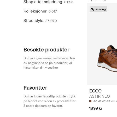
Shop etter anledning
8 695
Ny sesong
Kolleksjoner
6 017
Streetstyle
35 070
Besøkte produkter
Du har ingen senest sette varer. Når
du begynner å se på produkter, vil
historikken din vises her.
Favoritter
ECCO
ASTIR NEO
Du har ingen favorittprodukter. Trykk
på hjertet ved siden av produktet for
40
41
42
43
44
å spare det som en favoritt.
1899 kr