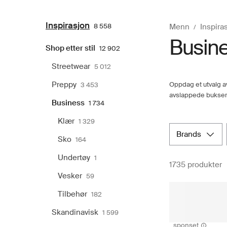
Inspirasjon
8 558
Menn
Inspira
Busines
Shop etter stil
12 902
Streetwear
5 012
Preppy
Oppdag et utvalg a
3 453
avslappede bukser
Business
1 734
Klær
1 329
brands
Sko
164
Undertøy
1
1735 produkter
Vesker
59
Tilbehør
182
Skandinavisk
1 599
sponset