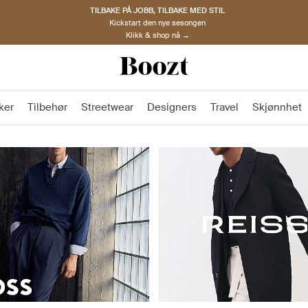
TILBAKE PÅ JOBB, TILBAKE MED STIL
Kickstart den nye sesongen
Klikk & shop nå →
ker
Tilbehør
Streetwear
Designers
Travel
Skjønnhet