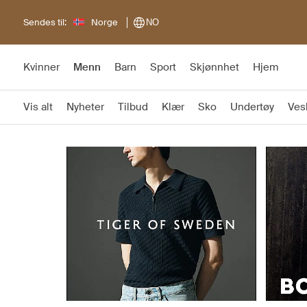
Sendes til:
Norge
NO
Kvinner
Menn
Barn
Sport
Skjønnhet
Hjem
Vis alt
Nyheter
Tilbud
Klær
Sko
Undertøy
Ves