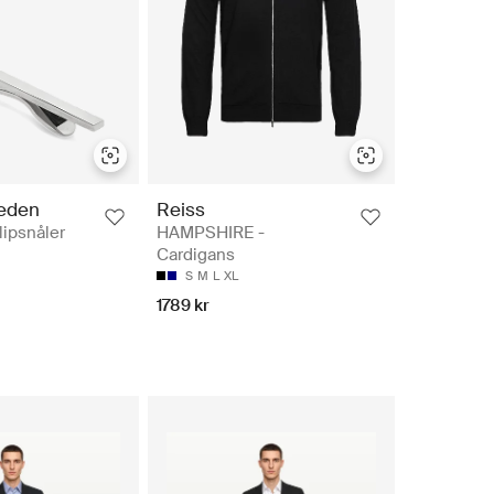
weden
Reiss
ipsnåler
HAMPSHIRE -
Cardigans
S
M
L
XL
1789 kr