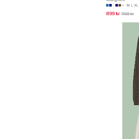
M
L
XL
899 kr
1199 kr