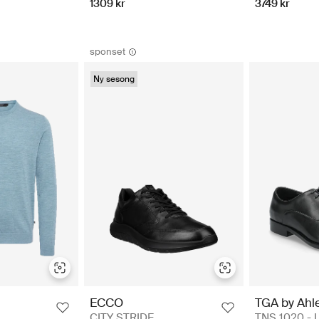
1309 kr
3749 kr
sponset
Ny sesong
TGA by Ahl
ECCO
TNS 1020 - 
CITY STRIDE