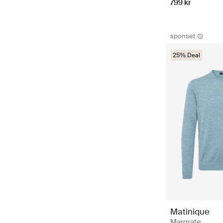
799 kr
sponset
25% Deal
Matinique
Margrate