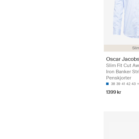
Slim
Oscar Jacob
Slim Fit Cut A
Iron Banker Str
Penskjorter
38
39
41
42
43
1399 kr