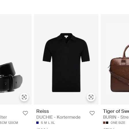
Reiss
Tiger of S
lter
DUCHIE - Kortermede
BURIN - Stre
5CM
120CM
S
M
L
XL
ONE SIZE