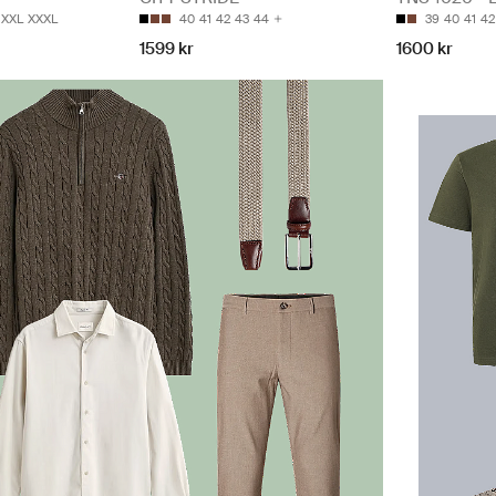
39
40
41
42
XXL
XXXL
40
41
42
43
44
1600 kr
1599 kr