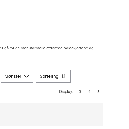
ler gå for de mer uformelle strikkede poloskjortene og
mønster
sortering
Display:
3
4
5