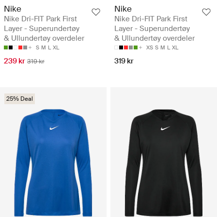
Nike
Nike
Nike Dri-FIT Park First
Nike Dri-FIT Park First
Layer - Superundertøy
Layer - Superundertøy
& Ullundertøy overdeler
& Ullundertøy overdeler
S
M
L
XL
XS
S
M
L
XL
239 kr
319 kr
319 kr
25% Deal