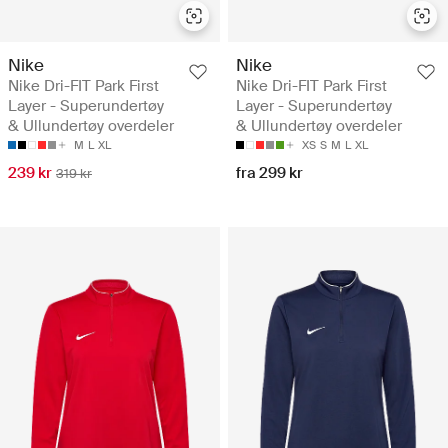
Nike
Nike
Nike Dri-FIT Park First
Nike Dri-FIT Park First
Layer - Superundertøy
Layer - Superundertøy
& Ullundertøy overdeler
& Ullundertøy overdeler
M
L
XL
XS
S
M
L
XL
239 kr
fra 299 kr
319 kr