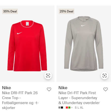
35% Deal
25% Deal
Nike
Nike
Nike DRI-FIT Park 26
Nike Dri-FIT Park First
Crew Top -
Layer - Superundertøy
Fotballgensere og -t-
& Ullundertøy overdeler
skjorter
S
L
XL