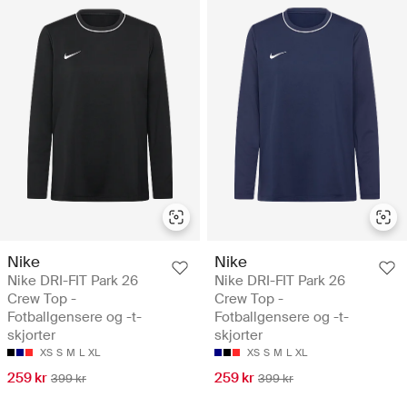
Nike
Nike
Nike DRI-FIT Park 26
Nike DRI-FIT Park 26
Crew Top -
Crew Top -
Fotballgensere og -t-
Fotballgensere og -t-
skjorter
skjorter
XS
S
M
L
XL
XS
S
M
L
XL
259 kr
259 kr
399 kr
399 kr