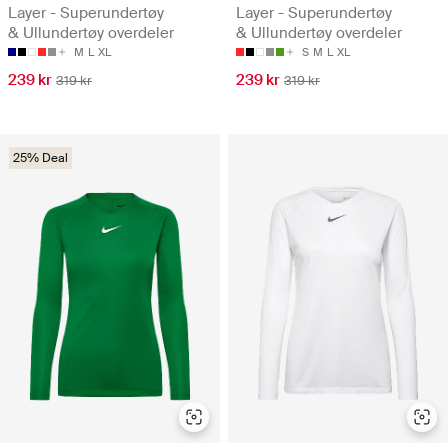
Layer - Superundertøy
Layer - Superundertøy
& Ullundertøy overdeler
& Ullundertøy overdeler
M
L
XL
S
M
L
XL
239 kr
239 kr
319 kr
319 kr
25% Deal