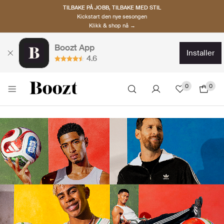
TILBAKE PÅ JOBB, TILBAKE MED STIL
Kickstart den nye sesongen
Klikk & shop nå →
Boozt App
installer
4.6
0
0