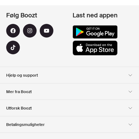
Følg Boozt
Last ned appen
Hjelp og support
Kundeservice
Levering
Mer fra Boozt
Returer
Betaling
Om Oss
Offisiell Boozt rabattkode
Utforsk Boozt
Gavekort
Våre apper
Karriere
Firmainformasjon
Club Boozt
Betalingsmuligheter
Investor relations
Ansvar