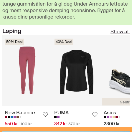
tunge gummisålen for å gi deg Under Armours letteste
og mest responsive demping noensinne. Bygget for å
knuse dine personlige rekorder.
Løping
Show all
50% Deal
40% Deal
Neutra
New Balance
PUMA
Asics
550 kr
342 kr
2300 kr
1100 kr
570 kr