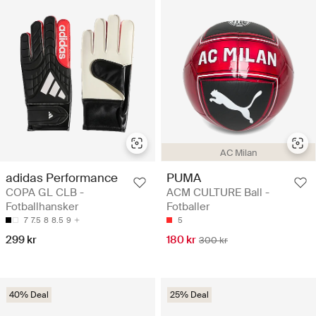
AC Milan
adidas Performance
PUMA
COPA GL CLB -
ACM CULTURE Ball -
Fotballhansker
Fotballer
7
7.5
8
8.5
9
5
299 kr
180 kr
300 kr
40% Deal
25% Deal