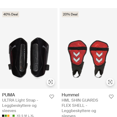
40% Deal
20% Deal
PUMA
Hummel
ULTRA Light Strap -
HML SHIN GUARDS
Leggbeskyttere og
FLEX SHELL -
sleeves
Leggbeskyttere og
sleeves
XS
S
M
L
XL