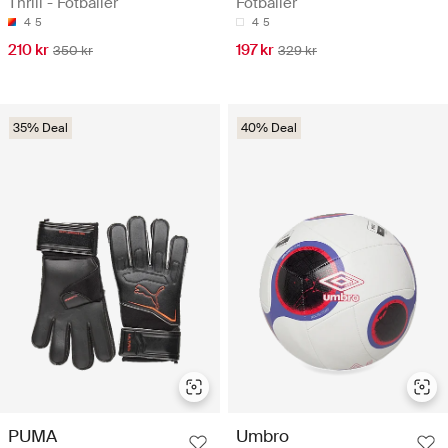
Thrill - Fotballer
Fotballer
4
5
4
5
210 kr
197 kr
350 kr
329 kr
35% Deal
40% Deal
PUMA
Umbro