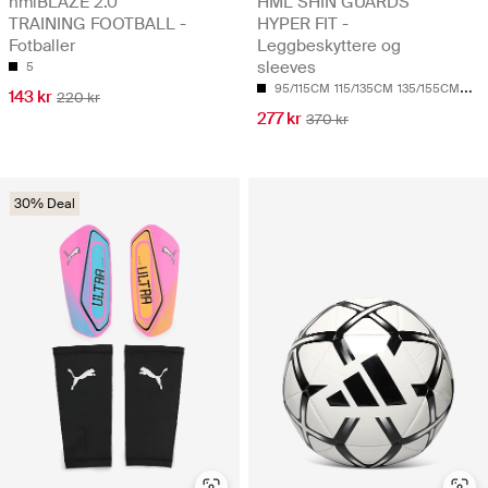
hmlBLAZE 2.0
HML SHIN GUARDS
TRAINING FOOTBALL -
HYPER FIT -
Fotballer
Leggbeskyttere og
sleeves
5
95/115CM
115/135CM
135/155CM
155
143 kr
220 kr
277 kr
370 kr
30% Deal