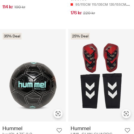
95/115CM
115/135CM
135/155CM
155
114 kr
190 kr
176 kr
220 kr
35% Deal
25% Deal
Hummel
Hummel