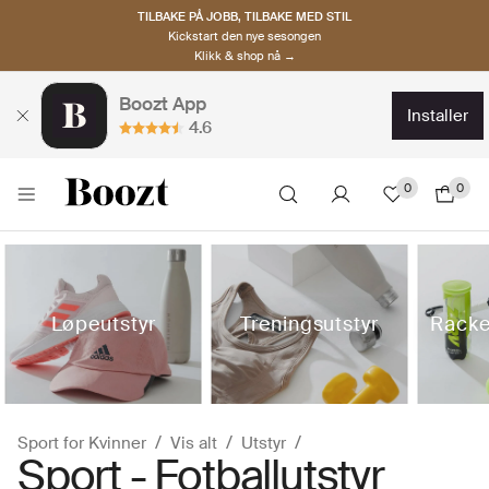
TILBAKE PÅ JOBB, TILBAKE MED STIL
Kickstart den nye sesongen
Klikk & shop nå →
Boozt App
installer
4.6
0
0
Løpeutstyr
Treningsutstyr
Racke
Sport for Kvinner
Vis alt
Utstyr
Sport - Fotballutstyr