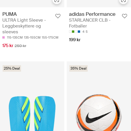
PUMA
adidas Performance
ULTRA Light Sleeve -
STARLANCER CLB -
Leggbeskyttere og
Fotballer
sleeves
4
5
115-135CM
135-155CM
155-175CM
199 kr
175 kr
250 kr
25% Deal
35% Deal