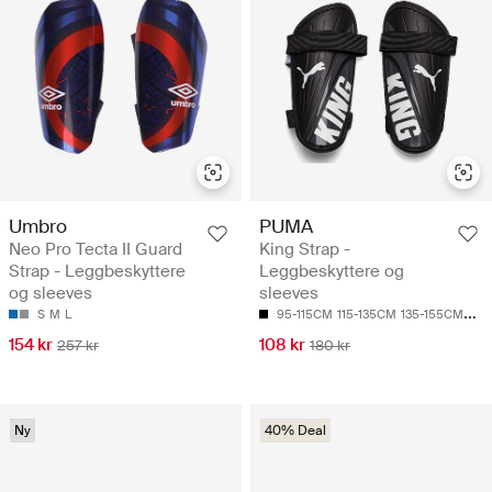
Umbro
PUMA
Neo Pro Tecta II Guard
King Strap -
Strap - Leggbeskyttere
Leggbeskyttere og
og sleeves
sleeves
S
M
L
95-115CM
115-135CM
135-155CM
155
154 kr
108 kr
257 kr
180 kr
Ny
40% Deal