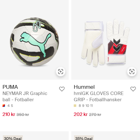
PUMA
Hummel
NEYMAR JR Graphic
hmlGK GLOVES CORE
ball - Fotballer
GRIP - Fotballhansker
4
5
8
9
10
11
210 kr
202 kr
350 kr
270 kr
30% Deal
35% Deal