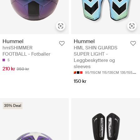
Hummel
Hummel
hmlSHIMMER
HML SHIN GUARDS
FOOTBALL - Fotballer
SUPER LIGHT -
Leggbeskyttere og
5
sleeves
210 kr
350 kr
95/115CM
115/135CM
135/155CM
150 kr
35% Deal