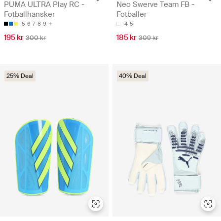
PUMA ULTRA Play RC -
Neo Swerve Team FB -
Fotballhansker
Fotballer
5
6
7
8
9
4
5
195 kr
185 kr
300 kr
309 kr
25% Deal
40% Deal