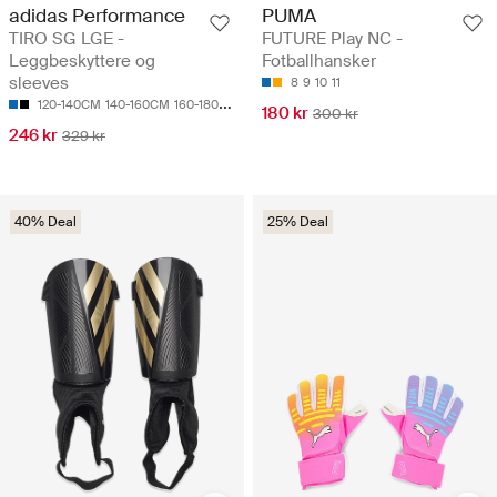
adidas Performance
PUMA
TIRO SG LGE -
FUTURE Play NC -
Leggbeskyttere og
Fotballhansker
sleeves
8
9
10
11
120-140CM
140-160CM
160-180CM
180-200CM
180 kr
300 kr
246 kr
329 kr
40% Deal
25% Deal