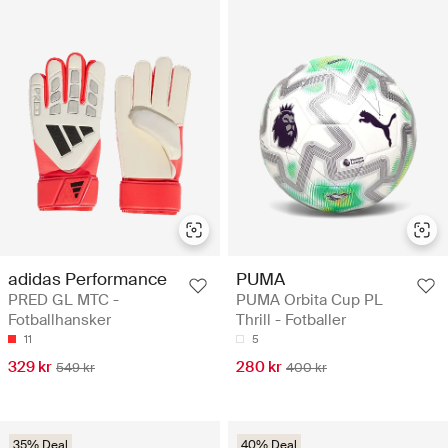
adidas Performance
PUMA
PRED GL MTC -
PUMA Orbita Cup PL
Fotballhansker
Thrill - Fotballer
11
5
329 kr
280 kr
549 kr
400 kr
35% Deal
40% Deal