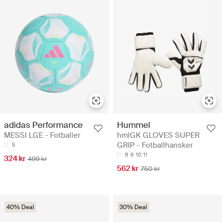
adidas Performance
Hummel
MESSI LGE - Fotballer
hmlGK GLOVES SUPER
GRIP - Fotballhansker
5
8
9
10
11
324 kr
499 kr
562 kr
750 kr
40% Deal
30% Deal