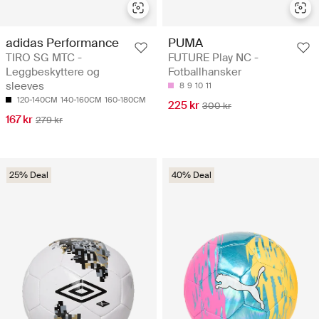
adidas Performance
PUMA
TIRO SG MTC -
FUTURE Play NC -
Leggbeskyttere og
Fotballhansker
sleeves
8
9
10
11
120-140CM
140-160CM
160-180CM
225 kr
300 kr
167 kr
279 kr
25% Deal
40% Deal