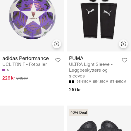
adidas Performance
PUMA
UCL TRN F - Fotballer
ULTRA Light Sleeve -
Leggbeskyttere og
5
sleeves
226 kr
349 kr
95-115CM
115-135CM
175-195CM
210 kr
40% Deal