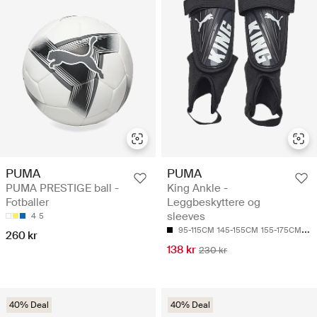
PUMA
PUMA
PUMA PRESTIGE ball -
King Ankle -
Fotballer
Leggbeskyttere og
sleeves
4
5
95-115CM
145-155CM
155-175CM
17
260 kr
138 kr
230 kr
40% Deal
40% Deal