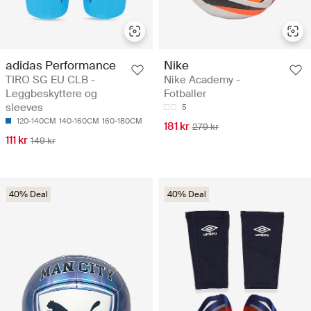
adidas Performance
Nike
TIRO SG EU CLB -
Nike Academy -
Leggbeskyttere og
Fotballer
sleeves
5
120-140CM
140-160CM
160-180CM
181 kr
279 kr
111 kr
149 kr
40% Deal
40% Deal