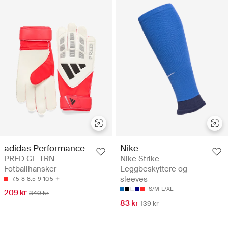
adidas Performance
Nike
PRED GL TRN -
Nike Strike -
Fotballhansker
Leggbeskyttere og
sleeves
7.5
8
8.5
9
10.5
S/M
L/XL
209 kr
349 kr
83 kr
139 kr