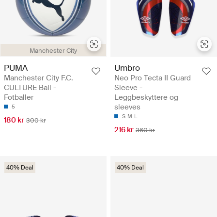
Manchester City
PUMA
Umbro
Manchester City F.C.
Neo Pro Tecta II Guard
CULTURE Ball -
Sleeve -
Fotballer
Leggbeskyttere og
sleeves
5
S
M
L
180 kr
300 kr
216 kr
360 kr
40% Deal
40% Deal