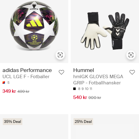
adidas Performance
Hummel
UCL LGE F - Fotballer
hmlGK GLOVES MEGA
GRIP - Fotballhansker
5
8
9
10
11
349 kr
499 kr
540 kr
900 kr
35% Deal
25% Deal