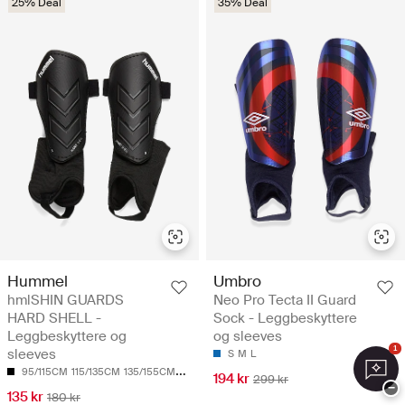
25% Deal
35% Deal
Hummel
Umbro
hmlSHIN GUARDS
Neo Pro Tecta II Guard
HARD SHELL -
Sock - Leggbeskyttere
Leggbeskyttere og
og sleeves
1
sleeves
S
M
L
95/115CM
115/135CM
135/155CM
155 CM
194 kr
299 kr
−
135 kr
180 kr