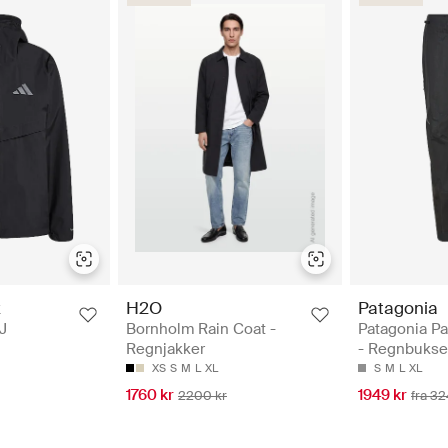
H2O
Patagonia
x
Bornholm Rain Coat -
Patagonia P
J
Regnjakker
- Regnbukse
XS
S
M
L
XL
S
M
L
XL
1760 kr
1949 kr
2200 kr
fra 32