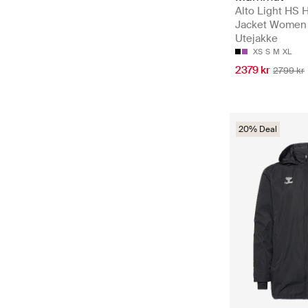
Alto Light HS
Jacket Women 
Utejakke
XS
S
M
XL
2379 kr
2799 kr
20% Deal