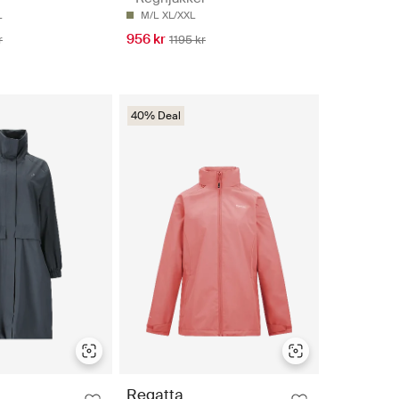
L
M/L
XL/XXL
956 kr
r
1195 kr
40% Deal
Regatta