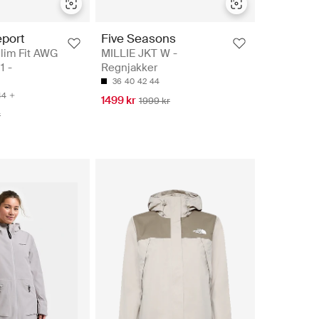
port
Five Seasons
lim Fit AWG
MILLIE JKT W -
1 -
Regnjakker
36
40
42
44
44
1499 kr
1999 kr
r