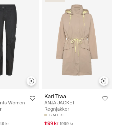
Kari Traa
ants Women
ANJA JACKET -
r
Regnjakker
S
M
L
XL
1199 kr
49 kr
1999 kr