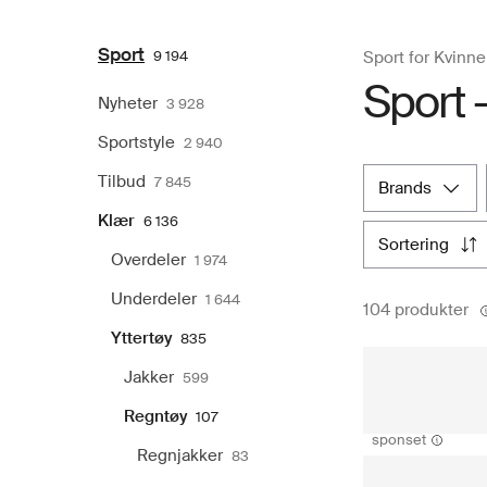
Sport
9 194
Sport for Kvinne
Sport 
Nyheter
3 928
Sportstyle
2 940
Tilbud
7 845
brands
Klær
6 136
sortering
Overdeler
1 974
Underdeler
1 644
104 produkter
Yttertøy
835
Jakker
599
Regntøy
107
sponset
Regnjakker
83