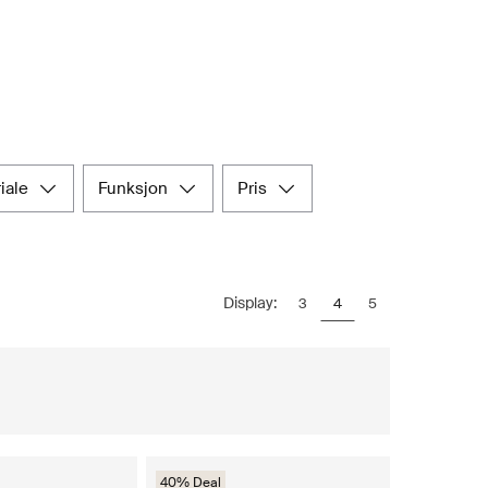
riale
funksjon
pris
Display:
3
4
5
40% Deal