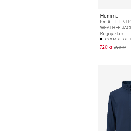
Hummel
hmlAUTHENTI
WEATHER JACK
Regnjakker
XS
S
M
XL
XXL
720 kr
900 kr