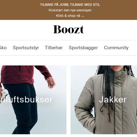
TILBAKE PÅ JOBB, TILBAKE MED STIL
Kickstart den nye sesongen
Klikk & shop nå →
Sko
Sportsutstyr
Tilbehør
Sportsbagger
Community
riluftsbukser
Jakker