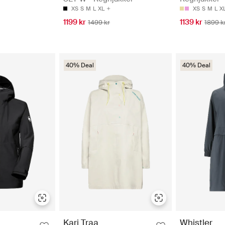
XS
S
M
L
XL
XS
S
M
L
X
1199 kr
1139 kr
1499 kr
1899 k
40% Deal
40% Deal
Kari Traa
Whistler