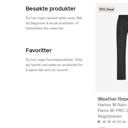
Besøkte produkter
15% Deal
Du har ingen senest sette varer. Når
du begynner å se på produkter, vil
historikken din vises her.
Favoritter
Du har ingen favorittprodukter. Trykk
på hjertet ved siden av produktet for
å spare det som en favoritt.
Weather Rep
Harbor W Rain
Pants W-PRO 
Regnbukser
36
38
40
42
44