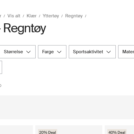
r
Vis alt
Klær
Yttertøy
Regntøy
- Regntøy
størrelse
farge
sportsaktivitet
mate
20% Deal
40% Deal