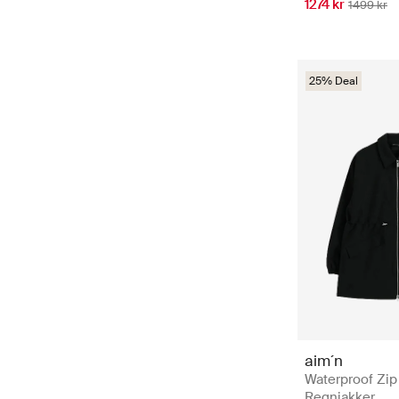
1274 kr
1499 kr
25% Deal
aim´n
Waterproof Zip
Regnjakker