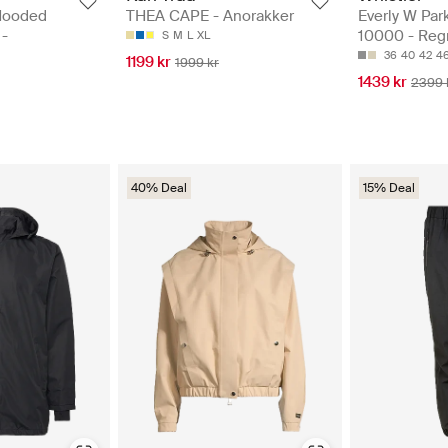
 Hooded
THEA CAPE - Anorakker
Everly W Pa
-
10000 - Reg
S
M
L
XL
36
40
42
4
1199 kr
1999 kr
1439 kr
2399 
40% Deal
15% Deal