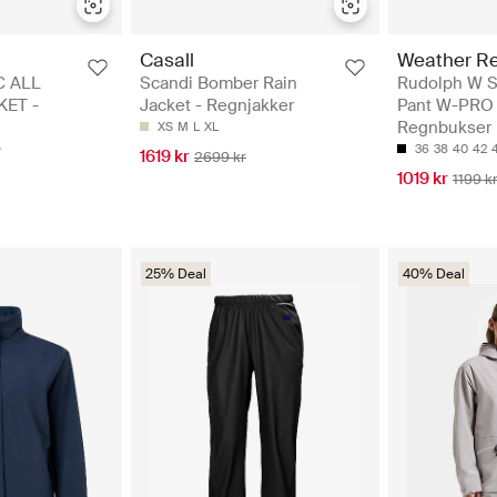
Casall
Weather Re
C ALL
Scandi Bomber Rain
Rudolph W S
ET -
Jacket - Regnjakker
Pant W-PRO 
Regnbukser
XS
M
L
XL
36
38
40
42
1619 kr
2699 kr
1019 kr
1199 k
25% Deal
40% Deal