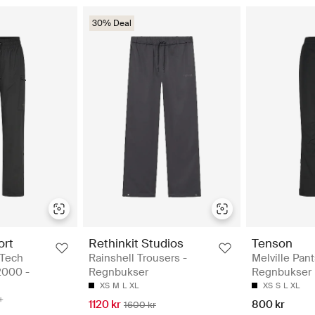
30% Deal
ort
Rethinkit Studios
Tenson
-Tech
Rainshell Trousers -
Melville Pan
2000 -
Regnbukser
Regnbukser
XS
M
L
XL
XS
S
L
XL
1120 kr
800 kr
1600 kr