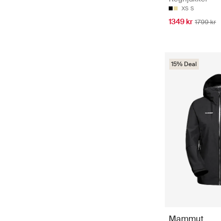
XS
S
1349 kr
1799 kr
15% Deal
Mammut