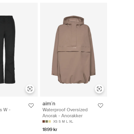
aim´n
ts W -
Waterproof Oversized
Anorak - Anorakker
XS
S
M
L
XL
1899 kr