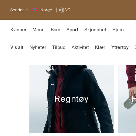
Sendes til:
Norge
NO
Kvinner
Menn
Barn
Sport
Skjønnhet
Hjem
Vis alt
Nyheter
Tilbud
Aktivitet
Klær
Yttertøy
Regntøy
F