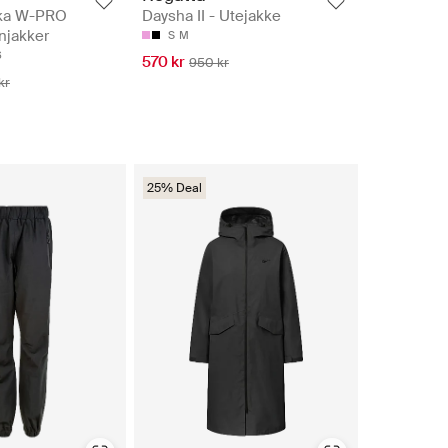
rka W-PRO
Daysha II - Utejakke
njakker
S
M
6
570 kr
950 kr
kr
25% Deal