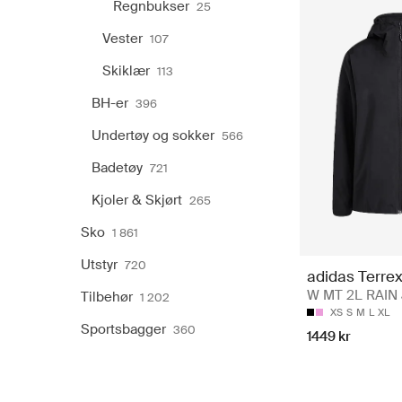
Regnbukser
25
Vester
107
Skiklær
113
BH-er
396
Undertøy og sokker
566
Badetøy
721
Kjoler & Skjørt
265
Sko
1 861
Utstyr
720
adidas Terre
W MT 2L RAIN 
Tilbehør
1 202
XS
S
M
L
XL
Sportsbagger
360
1449 kr