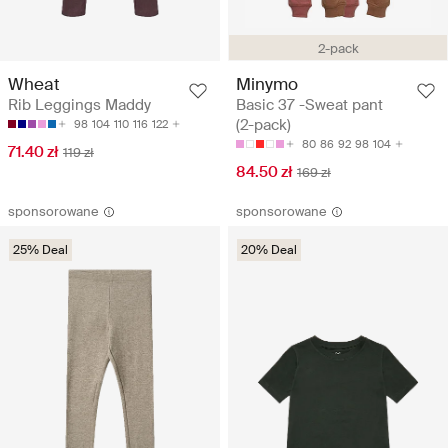
2-pack
Wheat
Minymo
Rib Leggings Maddy
Basic 37 -Sweat pant
(2-pack)
98
104
110
116
122
80
86
92
98
104
71.40 zł
119 zł
84.50 zł
169 zł
sponsorowane
sponsorowane
25% Deal
20% Deal