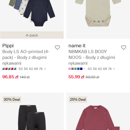
4-pack
Pippi
name it
Body LS AO-printed (4-
NBMKAB LS BODY
pack) - Body z długimi
NOOS - Body z długimi
rękawami
rękawami
50
56
62
68
74
50
56
62
68
74
96.85 zł
55.99 zł
149 zł
69.99 zł
30% Deal
25% Deal