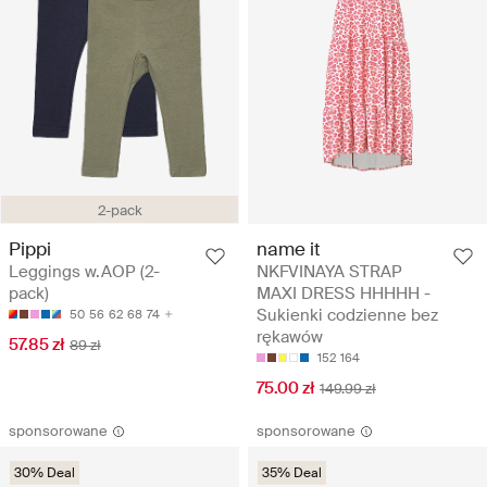
2-pack
Pippi
name it
Leggings w.AOP (2-
NKFVINAYA STRAP
pack)
MAXI DRESS HHHHH -
Sukienki codzienne bez
50
56
62
68
74
rękawów
57.85 zł
89 zł
152
164
75.00 zł
149.99 zł
sponsorowane
sponsorowane
30% Deal
35% Deal