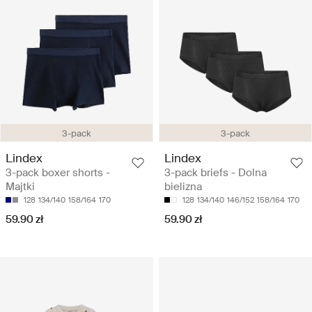
3-pack
3-pack
Lindex
Lindex
3-pack boxer shorts -
3-pack briefs - Dolna
Majtki
bielizna
128
134/140
158/164
170
128
134/140
146/152
158/164
170
59.90 zł
59.90 zł