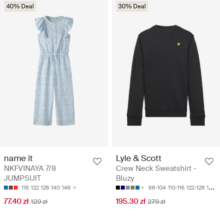
40% Deal
30% Deal
name it
Lyle & Scott
NKFVINAYA 7/8
Crew Neck Sweatshirt -
JUMPSUIT
Bluzy
116
122
128
140
146
98-104
110-116
122-128
128-134
77.40 zł
195.30 zł
129 zł
279 zł