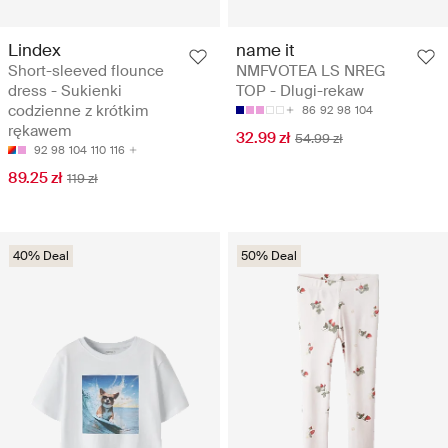
Lindex
name it
Short-sleeved flounce
NMFVOTEA LS NREG
dress - Sukienki
TOP - Dlugi-rekaw
codzienne z krótkim
86
92
98
104
rękawem
32.99 zł
54.99 zł
92
98
104
110
116
89.25 zł
119 zł
40% Deal
50% Deal