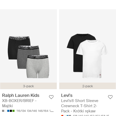
3-pack
2-pack
Ralph Lauren Kids
Levi's
XB-BOXER/BRIEF -
Levi's® Short Sleeve
Majtki
Crewneck T-Shirt 2-
Pack - Krótki rękaw
116/134
134/146
146/164
164/176
128-140
140-152
152-158
158-170