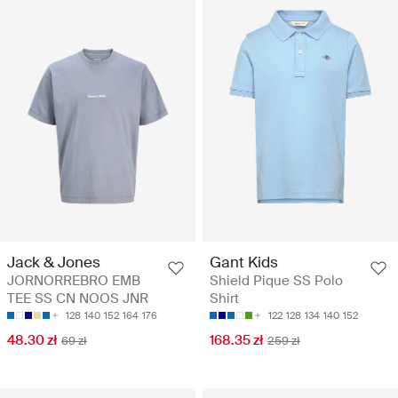
Jack & Jones
Gant Kids
JORNORREBRO EMB
Shield Pique SS Polo
TEE SS CN NOOS JNR
Shirt
128
140
152
164
176
122
128
134
140
152
48.30 zł
168.35 zł
69 zł
259 zł