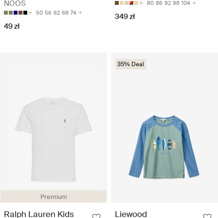
NOOS
80
86
92
98
104
50
56
62
68
74
349 zł
49 zł
35% Deal
Premium
Ralph Lauren Kids
Liewood