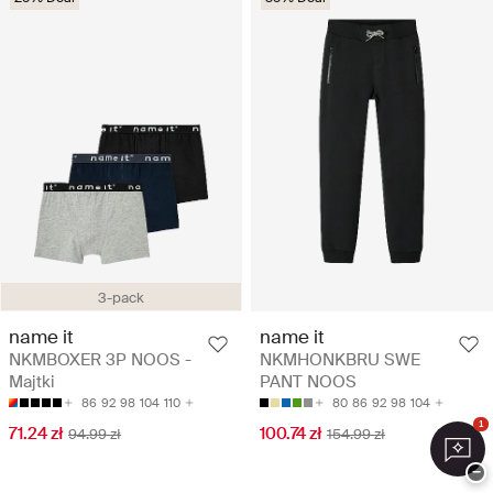
3-pack
name it
name it
NKMBOXER 3P NOOS -
NKMHONKBRU SWE
Majtki
PANT NOOS
86
92
98
104
110
80
86
92
98
104
1
71.24 zł
100.74 zł
94.99 zł
154.99 zł
−