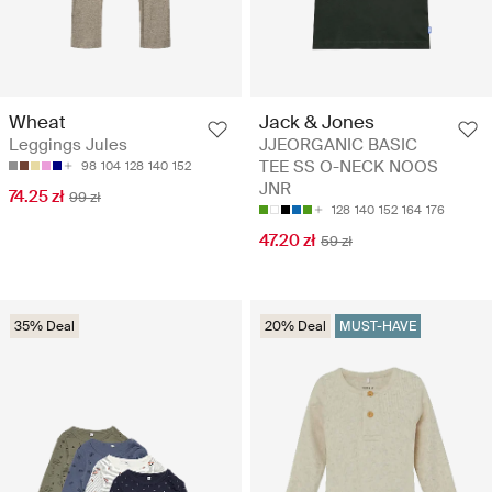
Wheat
Jack & Jones
Leggings Jules
JJEORGANIC BASIC
TEE SS O-NECK NOOS
98
104
128
140
152
JNR
74.25 zł
99 zł
128
140
152
164
176
47.20 zł
59 zł
35% Deal
20% Deal
MUST-HAVE