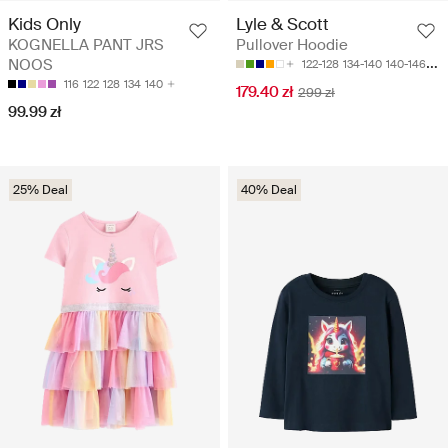
Kids Only
Lyle & Scott
KOGNELLA PANT JRS
Pullover Hoodie
NOOS
122-128
134-140
140-146
170
116
122
128
134
140
179.40 zł
299 zł
99.99 zł
25% Deal
40% Deal