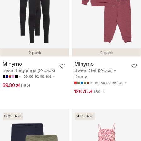
2-pack
2-pack
Minymo
Minymo
Basic Leggings (2-pack)
Sweat Set (2-pcs) -
Dresy
80
86
92
98
104
80
86
92
98
104
69.30 zł
99 zł
126.75 zł
169 zł
35% Deal
50% Deal