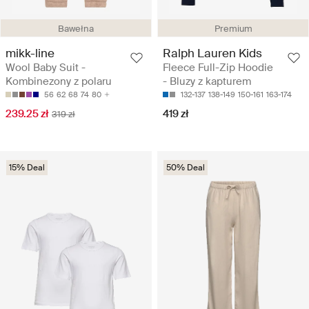
Bawełna
Premium
mikk-line
Ralph Lauren Kids
Wool Baby Suit -
Fleece Full-Zip Hoodie
Kombinezony z polaru
- Bluzy z kapturem
56
62
68
74
80
132-137
138-149
150-161
163-174
239.25 zł
419 zł
319 zł
15% Deal
50% Deal