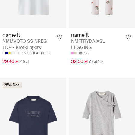
name it
name it
NMMVOTO SS NREG
NMFFRYDA XSL
TOP - Krótki rękaw
LEGGING
92
98
104
110
116
86
98
29.40 zł
32.50 zł
49 zł
64.99 zł
25% Deal