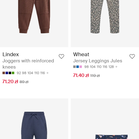
Lindex
Wheat
Joggers with reinforced
Jersey Leggings Jules
knees
98
104
110
116
128
92
98
104
110
116
71.40 zł
119 zł
71.20 zł
89 zł