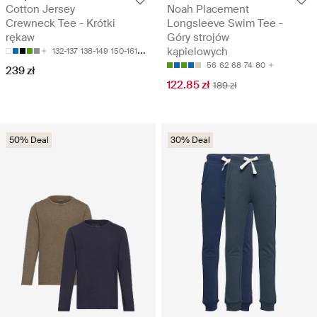
Cotton Jersey
Noah Placement
Crewneck Tee - Krótki
Longsleeve Swim Tee -
rękaw
Góry strojów
kąpielowych
132-137
138-149
150-161
163-174
56
62
68
74
80
239 zł
122.85 zł
189 zł
50% Deal
30% Deal