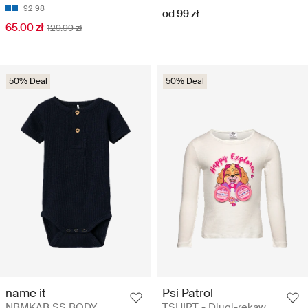
92
98
od 99 zł
65.00 zł
129.99 zł
50% Deal
50% Deal
name it
Psi Patrol
NBMKAB SS BODY
TSHIRT - Dlugi-rekaw