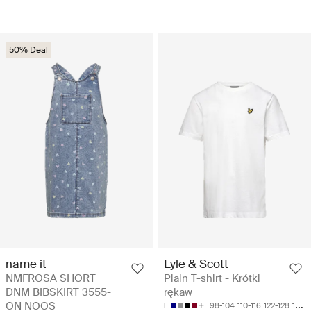
50% Deal
name it
Lyle & Scott
NMFROSA SHORT
Plain T-shirt - Krótki
DNM BIBSKIRT 3555-
rękaw
ON NOOS
98-104
110-116
122-128
128-134