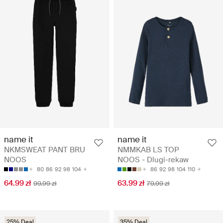
name it
name it
NKMSWEAT PANT BRU
NMMKAB LS TOP
NOOS
NOOS - Dlugi-rekaw
80
86
92
98
104
86
92
98
104
110
64.99 zł
63.99 zł
99.99 zł
79.99 zł
25% Deal
35% Deal