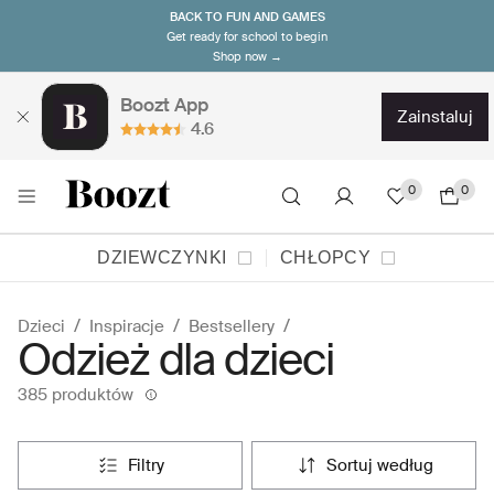
BACK TO FUN AND GAMES
Get ready for school to begin
Shop now →
Boozt App
zainstaluj
4.6
0
0
DZIEWCZYNKI
CHŁOPCY
Dzieci
Inspiracje
Bestsellery
Odzież dla dzieci
385 produktów
filtry
sortuj według