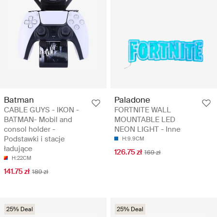
Batman
Paladone
CABLE GUYS - IKON -
FORTNITE WALL
BATMAN- Mobil and
MOUNTABLE LED
consol holder -
NEON LIGHT - Inne
Podstawki i stacje
H:9.9CM
ładujące
126.75 zł
169 zł
H:22CM
141.75 zł
189 zł
25% Deal
25% Deal