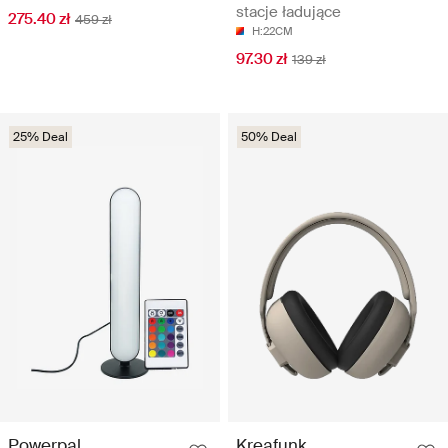
stacje ładujące
275.40 zł
459 zł
H:22CM
97.30 zł
139 zł
25% Deal
50% Deal
Powerpal
Kreafunk