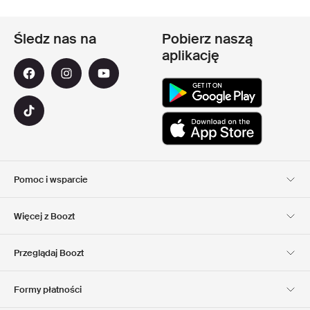
Śledz nas na
Pobierz naszą
aplikację
Pomoc i wsparcie
Obsługa Klienta
Dostawa
Więcej z Boozt
Zwroty
Płatność
Informacje o nas
Official voucher code
Przeglądaj Boozt
Nasze apps
Club Boozt
Kariera
Informacje o firmie
Formy płatności
Investor relations
Odpowiedzialność