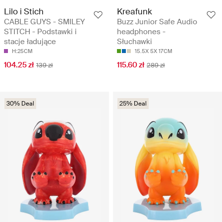
Lilo i Stich
Kreafunk
CABLE GUYS - SMILEY
Buzz Junior Safe Audio
STITCH - Podstawki i
headphones -
stacje ładujące
Słuchawki
H:25CM
15.5X 5X 17CM
104.25 zł
115.60 zł
139 zł
289 zł
30% Deal
25% Deal