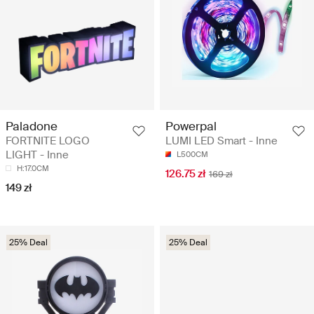
Paladone
Powerpal
FORTNITE LOGO
LUMI LED Smart - Inne
LIGHT - Inne
L500CM
H:17.0CM
126.75 zł
169 zł
149 zł
25% Deal
25% Deal