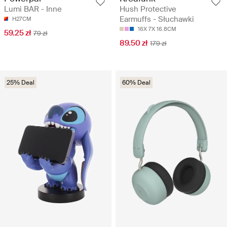
Lumi BAR - Inne
Hush Protective
Earmuffs - Słuchawki
H27CM
16X 7X 16.8CM
59.25 zł
79 zł
89.50 zł
179 zł
25% Deal
60% Deal