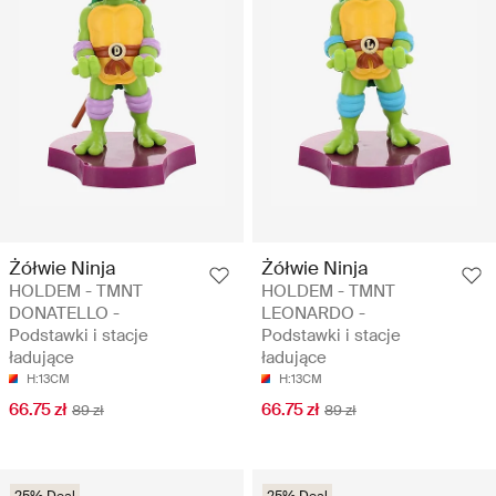
Żółwie Ninja
Żółwie Ninja
HOLDEM - TMNT
HOLDEM - TMNT
DONATELLO -
LEONARDO -
Podstawki i stacje
Podstawki i stacje
ładujące
ładujące
H:13CM
H:13CM
66.75 zł
66.75 zł
89 zł
89 zł
25% Deal
25% Deal