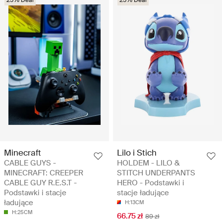
Minecraft
Lilo i Stich
CABLE GUYS -
HOLDEM - LILO &
MINECRAFT: CREEPER
STITCH UNDERPANTS
CABLE GUY R.E.S.T -
HERO - Podstawki i
Podstawki i stacje
stacje ładujące
ładujące
H:13CM
H:25CM
66.75 zł
89 zł