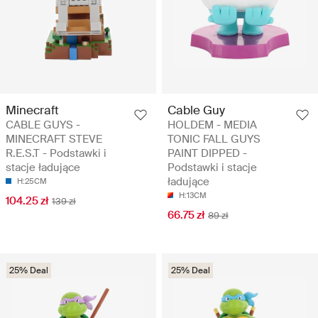
Minecraft
Cable Guy
CABLE GUYS -
HOLDEM - MEDIA
MINECRAFT STEVE
TONIC FALL GUYS
R.E.S.T - Podstawki i
PAINT DIPPED -
stacje ładujące
Podstawki i stacje
ładujące
H:25CM
H:13CM
104.25 zł
139 zł
66.75 zł
89 zł
25% Deal
25% Deal