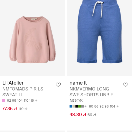
Lil'Atelier
name it
NMFOMADS PIR LS
NKMVERMO LONG
SWEAT LIL
SWE SHORTS UNB F
NOOS
92
98
104
110
116
80
86
92
98
104
77.35 zł
119 zł
48.30 zł
69 zł