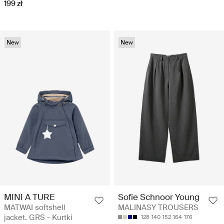
199 zł
New
New
MINI A TURE
Sofie Schnoor Young
MATWAI softshell
MALINASY TROUSERS
jacket. GRS - Kurtki
128
140
152
164
176