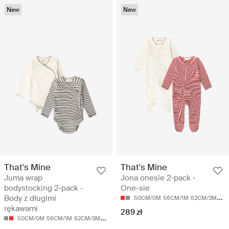
New
New
That's Mine
That's Mine
Juma wrap
Jona onesie 2-pack -
bodystocking 2-pack -
One-sie
Body z długimi
50CM/0M
56CM/1M
62CM/3M
68
rękawami
289 zł
50CM/0M
56CM/1M
62CM/3M
68CM/6M