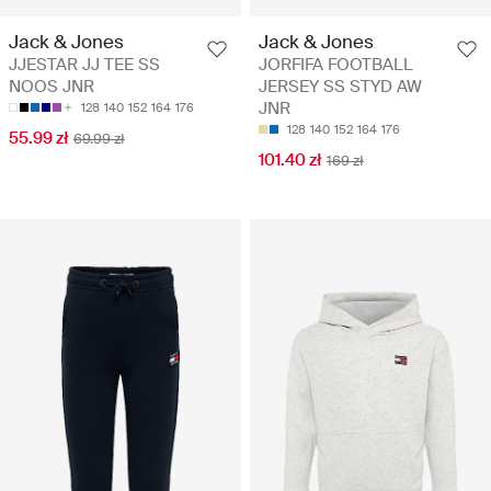
Jack & Jones
Jack & Jones
JJESTAR JJ TEE SS
JORFIFA FOOTBALL
NOOS JNR
JERSEY SS STYD AW
JNR
128
140
152
164
176
128
140
152
164
176
55.99 zł
69.99 zł
101.40 zł
169 zł