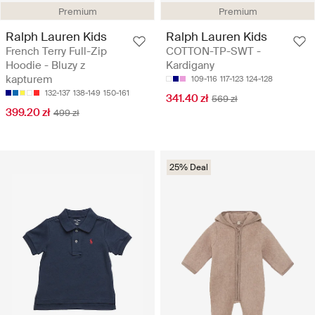
Premium
Premium
Ralph Lauren Kids
Ralph Lauren Kids
French Terry Full-Zip
COTTON-TP-SWT -
Hoodie - Bluzy z
Kardigany
kapturem
109-116
117-123
124-128
132-137
138-149
150-161
341.40 zł
569 zł
399.20 zł
499 zł
25% Deal