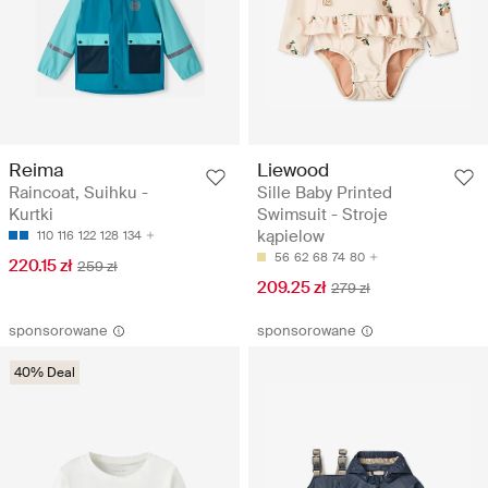
Reima
Liewood
Raincoat, Suihku -
Sille Baby Printed
Kurtki
Swimsuit - Stroje
kąpielow
110
116
122
128
134
56
62
68
74
80
220.15 zł
259 zł
209.25 zł
279 zł
sponsorowane
sponsorowane
40% Deal