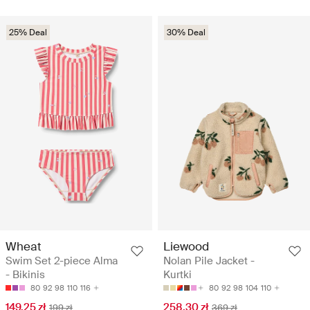
25% Deal
30% Deal
Wheat
Liewood
Swim Set 2-piece Alma
Nolan Pile Jacket -
- Bikinis
Kurtki
80
92
98
110
116
80
92
98
104
110
149.25 zł
258.30 zł
199 zł
369 zł