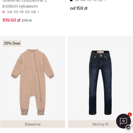
Sukienki codzienne z
krótkim rękawem
od 159 zł
104
110
116
122
128
109.50 zł
219 zł
25% Deal
1
Bawełna
Skinny fit
−