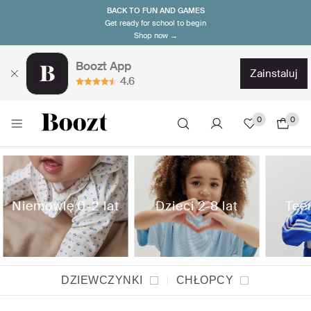
BACK TO FUN AND GAMES
Get ready for school to begin
Shop now →
Boozt App
zainstaluj
4.6
0
0
Niemowlę 0-2 lat
Dzieci 2-8 lat
Teen
DZIEWCZYNKI
CHŁOPCY