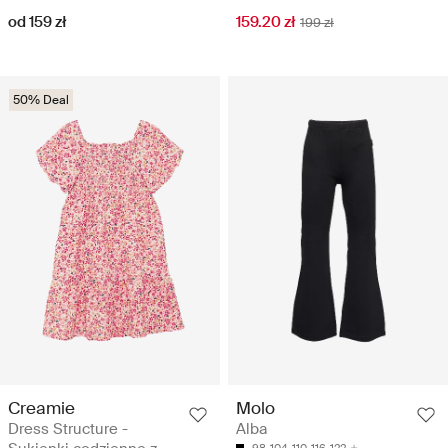
od 159 zł
159.20 zł
199 zł
50% Deal
Creamie
Molo
Dress Structure -
Alba
98
104
110
116
122