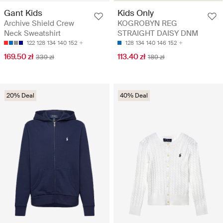
Gant Kids
Kids Only
Archive Shield Crew
KOGROBYN REG
Neck Sweatshirt
STRAIGHT DAISY DNM
122
128
134
140
152
128
134
140
146
152
169.50 zł
113.40 zł
339 zł
189 zł
20% Deal
40% Deal