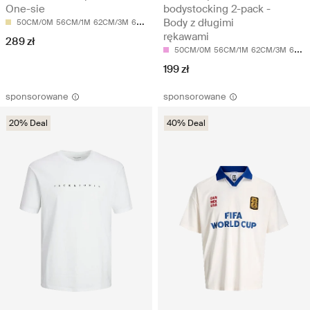
One-sie
bodystocking 2-pack -
Body z długimi
50CM/0M
56CM/1M
62CM/3M
68CM/6M
rękawami
289 zł
50CM/0M
56CM/1M
62CM/3M
68CM/6M
199 zł
sponsorowane
sponsorowane
20% Deal
40% Deal