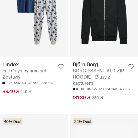
Lindex
Björn Borg
Fall Guys pyjama set -
BORG ESSENTIAL 1 ZIP
Zestawy
HOODIE - Bluzy z
kapturem
128
134/140
146/152
158/164
110-116
122-128
134-140
146-152
89.40 zł
149 zł
181.30 zł
259 zł
40% Deal
25% Deal