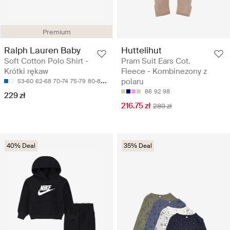
Premium
Ralph Lauren Baby
Huttelihut
Soft Cotton Polo Shirt -
Pram Suit Ears Cot.
Krótki rękaw
Fleece - Kombinezony z
polaru
53-60
62-68
70-74
75-79
80-83
86
92
98
229 zł
216.75 zł
289 zł
40% Deal
35% Deal