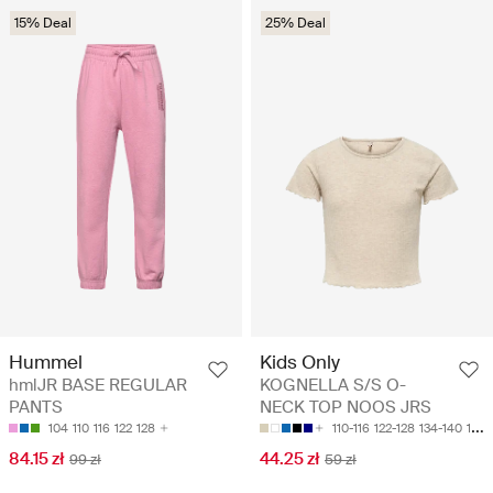
15% Deal
25% Deal
Hummel
Kids Only
hmlJR BASE REGULAR
KOGNELLA S/S O-
PANTS
NECK TOP NOOS JRS
104
110
116
122
128
110-116
122-128
134-140
146-152
84.15 zł
44.25 zł
99 zł
59 zł