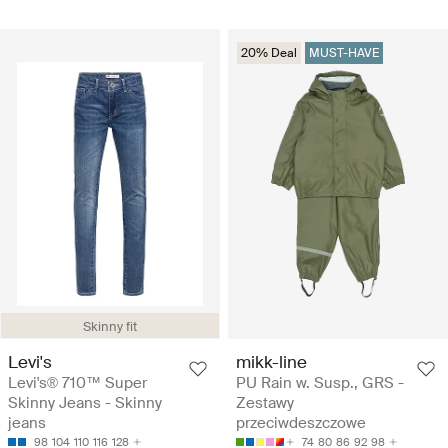
20% Deal
MUST-HAVE
Skinny fit
Levi's
mikk-line
Levi's® 710™ Super
PU Rain w. Susp., GRS -
Skinny Jeans - Skinny
Zestawy
jeans
przeciwdeszczowe
98
104
110
116
128
74
80
86
92
98