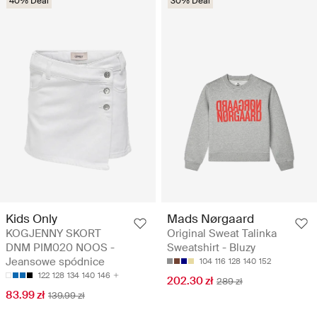
40% Deal
30% Deal
Kids Only
Mads Nørgaard
KOGJENNY SKORT
Original Sweat Talinka
DNM PIM020 NOOS -
Sweatshirt - Bluzy
Jeansowe spódnice
104
116
128
140
152
122
128
134
140
146
202.30 zł
289 zł
83.99 zł
139.99 zł