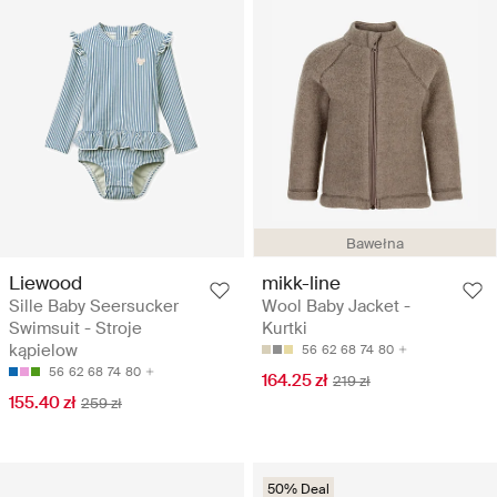
Bawełna
Liewood
mikk-line
Sille Baby Seersucker
Wool Baby Jacket -
Swimsuit - Stroje
Kurtki
kąpielow
56
62
68
74
80
56
62
68
74
80
164.25 zł
219 zł
155.40 zł
259 zł
50% Deal