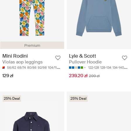
Premium
Mini Rodini
Lyle & Scott
Violas aop leggings
Pullover Hoodie
56/62
68/74
80/86
92/98
104/110
122-128
128-134
134-140
140
129 zł
239.20 zł
299 zł
25% Deal
25% Deal