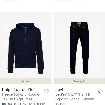
Premium
Skinny fit
Ralph Lauren Kids
Levi's
Fleece Full-Zip Hoodie
Levi's® 512™ Slim Fit
- Bluzy z kapturem
Tapered Jeans - Skinny
jeans
132-137
138-149
150-161
163-174