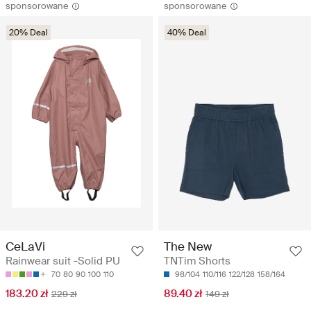
sponsorowane
sponsorowane
20% Deal
40% Deal
CeLaVi
The New
Rainwear suit -Solid PU
TNTim Shorts
70
80
90
100
110
98/104
110/116
122/128
158/164
183.20 zł
89.40 zł
229 zł
149 zł