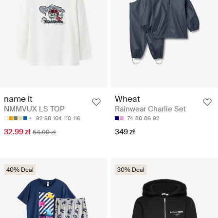
name it
Wheat
NMMVUX LS TOP
Rainwear Charlie Set
92
98
104
110
116
74
80
86
92
32.99 zł
349 zł
54.99 zł
40% Deal
30% Deal