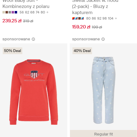
Wool Baby Suit -
Sweat Jacket w. hood
Kombinezony z polaru
(2-pack) - Bluzy z
kapturem
56
62
68
74
80
80
86
92
98
104
239.25 zł
319 zł
159.20 zł
199 zł
sponsorowane
sponsorowane
50% Deal
40% Deal
Regular fit