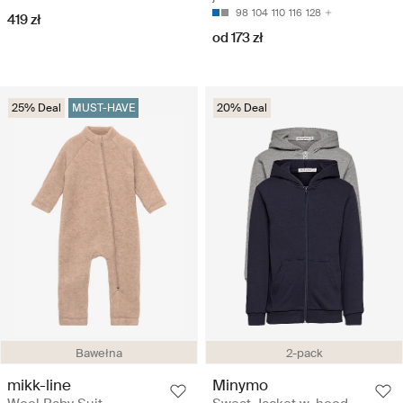
98
104
110
116
128
419 zł
od 173 zł
25% Deal
MUST-HAVE
20% Deal
Bawełna
2-pack
mikk-line
Minymo