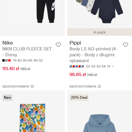
4-pack
Nike
Pippi
NKN CLUB FLEECE SET
Body LS AO-printed (4-
- Dresy
pack) - Body z długimi
rękawami
74-80
80-86
86-92
50
56
62
68
74
113.40 zł
189 zł
96.85 zł
149 zł
sponsorowane
sponsorowane
New
20% Deal