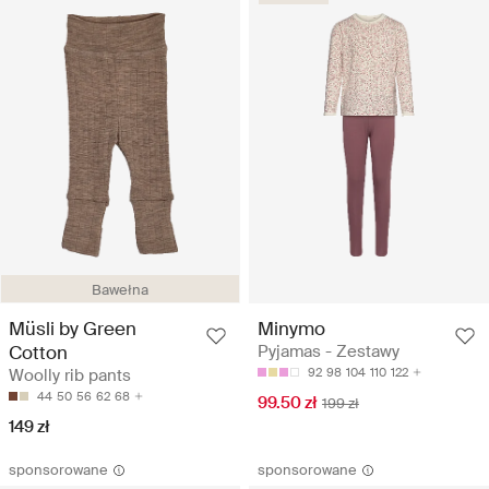
Bawełna
Müsli by Green
Minymo
Cotton
Pyjamas - Zestawy
Woolly rib pants
92
98
104
110
122
44
50
56
62
68
99.50 zł
199 zł
149 zł
sponsorowane
sponsorowane