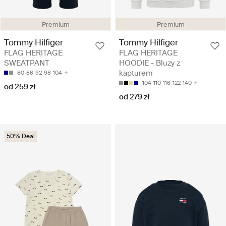
Premium
Premium
Tommy Hilfiger
Tommy Hilfiger
FLAG HERITAGE
FLAG HERITAGE
SWEATPANT
HOODIE - Bluzy z
kapturem
80
86
92
98
104
104
110
116
122
140
od 259 zł
od 279 zł
50% Deal