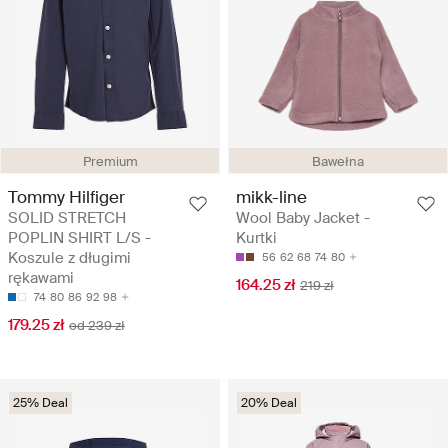
Premium
Bawełna
Tommy Hilfiger
mikk-line
SOLID STRETCH
Wool Baby Jacket -
POPLIN SHIRT L/S -
Kurtki
Koszule z długimi
56
62
68
74
80
rękawami
164.25 zł
219 zł
74
80
86
92
98
179.25 zł
od 239 zł
25% Deal
20% Deal