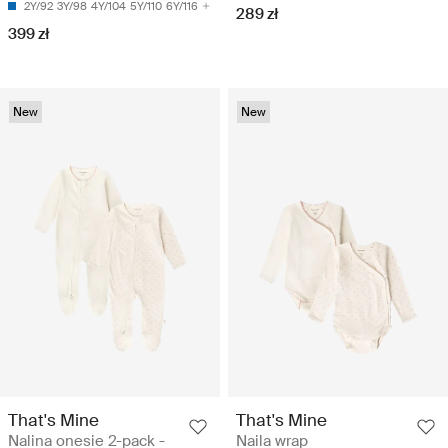
2Y/92
3Y/98
4Y/104
5Y/110
6Y/116
289 zł
399 zł
New
New
That's Mine
That's Mine
Nalina onesie 2-pack -
Naila wrap