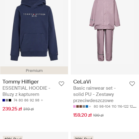
Premium
Tommy Hilfiger
CeLaVi
ESSENTIAL HOODIE -
Basic rainwear set -
Bluzy z kapturem
solid PU - Zestawy
przeciwdeszczowe
74
80
86
92
98
80
98-104
110
116-122
128-134
239.25 zł
319 zł
159.20 zł
199 zł