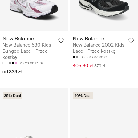
New Balance
New Balance
New Balance 530 Kids
New Balance 2002 Kids
Bungee Lace - Przed
Lace - Przed kostkę
kostkę
35.5
36
37
38
39
28
29
30
31
32
405.30 zł
579 zł
od 339 zł
35% Deal
40% Deal