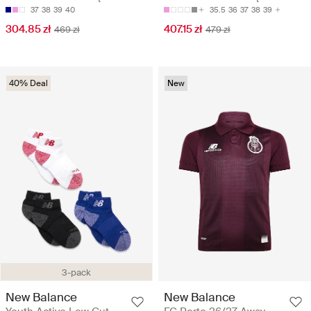
37
38
39
40
35.5
36
37
38
39
304.85 zł
407.15 zł
469 zł
479 zł
40% Deal
New
3-pack
New Balance
New Balance