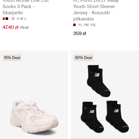
Youth Active Low Cut
FC Porto 26/27 Away
Socks 3 Pack -
Youth Short Sleeve
Skarpetki
Jersey - Koszulki
piłkarskie
S
M
L
YL
YM
YXL
47.40 zł
79 zł
359 zł
15% Deal
30% Deal