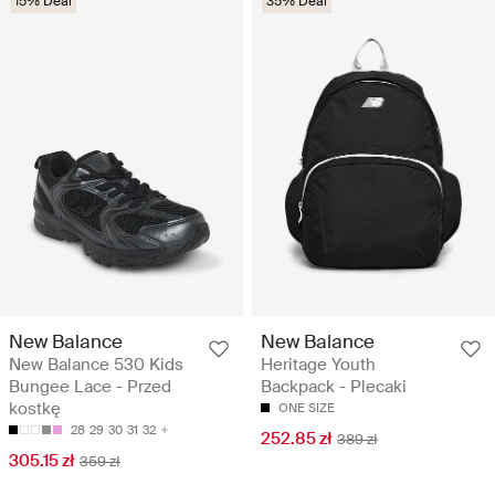
15% Deal
35% Deal
New Balance
New Balance
New Balance 530 Kids
Heritage Youth
Bungee Lace - Przed
Backpack - Plecaki
kostkę
ONE SIZE
28
29
30
31
32
252.85 zł
389 zł
305.15 zł
359 zł