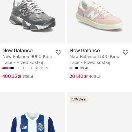
New Balance
New Balance
New Balance 9060 Kids
New Balance T500 Kids
Lace - Przed kostkę
Lace - Przed kostkę
35.5
36
37
38
39
38
40
480.35 zł
281.40 zł
739 zł
469 zł
15% Deal