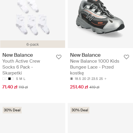
6-pack
New Balance
New Balance
Youth Active Crew
New Balance 1000 Kids
Socks 6 Pack -
Bungee Lace - Przed
Skarpetki
kostkę
S
M
L
18.5
20
21
23.5
25
71.40 zł
251.40 zł
119 zł
419 zł
30% Deal
30% Deal