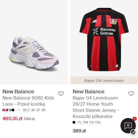
Bayer 04 Leverkusen
New Balance
New Balance
New Balance 9060 Kids
Bayer 04 Leverkusen
Lace - Przed kostkę
26/27 Home Youth
Short Sleeve Jersey -
35.5
36
37
38
Koszulki piłkarskie
480.35 zł
739 zł
1
YL
YM
YS
YXL
389 zł
−