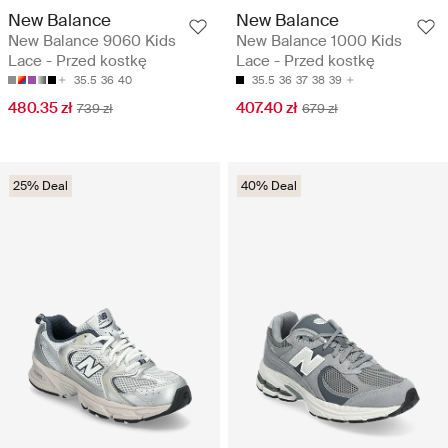
New Balance
New Balance
New Balance 9060 Kids
New Balance 1000 Kids
Lace - Przed kostkę
Lace - Przed kostkę
35.5
36
40
35.5
36
37
38
39
480.35 zł
407.40 zł
739 zł
679 zł
25% Deal
40% Deal