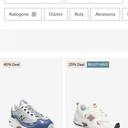
kategorie
odzież
buty
akcesoria
40% Deal
25% Deal
MUST-HAVE