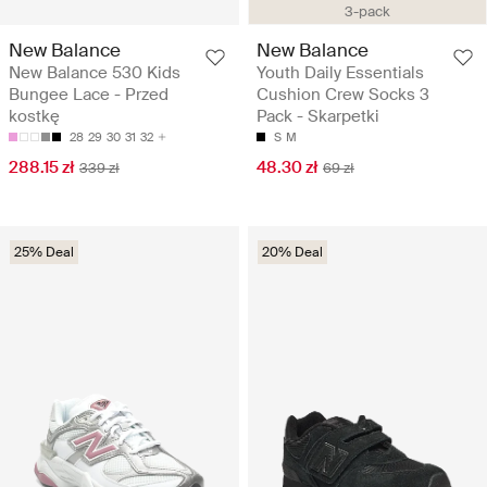
3-pack
New Balance
New Balance
New Balance 530 Kids
Youth Daily Essentials
Bungee Lace - Przed
Cushion Crew Socks 3
kostkę
Pack - Skarpetki
28
29
30
31
32
S
M
288.15 zł
48.30 zł
339 zł
69 zł
25% Deal
20% Deal