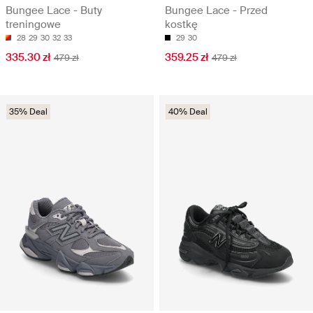
Bungee Lace - Buty
Bungee Lace - Przed
treningowe
kostkę
28
29
30
32
33
29
30
335.30 zł
359.25 zł
479 zł
479 zł
35% Deal
40% Deal