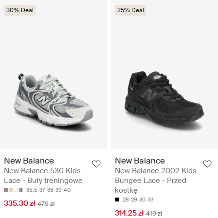
30% Deal
25% Deal
New Balance
New Balance
New Balance 530 Kids
New Balance 2002 Kids
Lace - Buty treningowe
Bungee Lace - Przed
kostkę
35.5
37
38
39
40
28
29
30
33
335.30 zł
479 zł
314.25 zł
419 zł