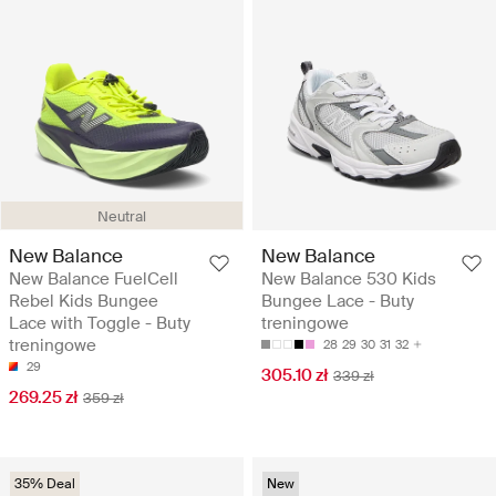
Neutral
New Balance
New Balance
New Balance FuelCell
New Balance 530 Kids
Rebel Kids Bungee
Bungee Lace - Buty
Lace with Toggle - Buty
treningowe
treningowe
28
29
30
31
32
29
305.10 zł
339 zł
269.25 zł
359 zł
35% Deal
New