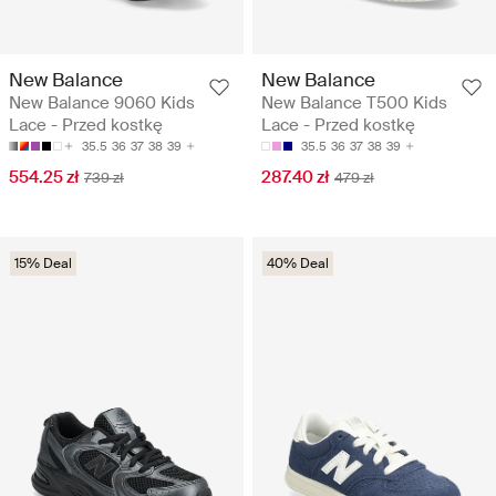
New Balance
New Balance
New Balance 9060 Kids
New Balance T500 Kids
Lace - Przed kostkę
Lace - Przed kostkę
35.5
36
37
38
39
35.5
36
37
38
39
554.25 zł
287.40 zł
739 zł
479 zł
15% Deal
40% Deal