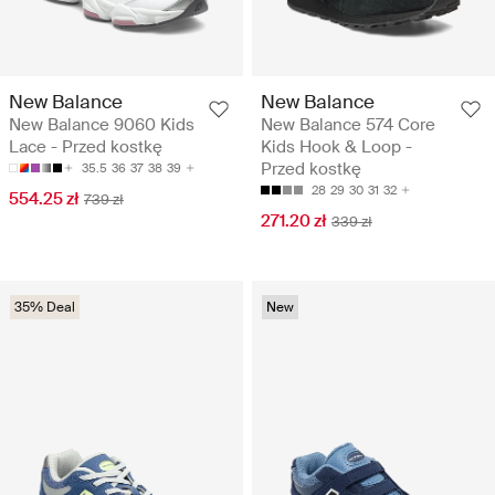
New Balance
New Balance
New Balance 9060 Kids
New Balance 574 Core
Lace - Przed kostkę
Kids Hook & Loop -
Przed kostkę
35.5
36
37
38
39
28
29
30
31
32
554.25 zł
739 zł
271.20 zł
339 zł
35% Deal
New