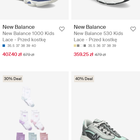
New Balance
New Balance
New Balance 1000 Kids
New Balance 530 Kids
Lace - Przed kostkę
Lace - Przed kostkę
35.5
37
38
39
40
35.5
36
37
38
39
407.40 zł
359.25 zł
679 zł
479 zł
30% Deal
40% Deal