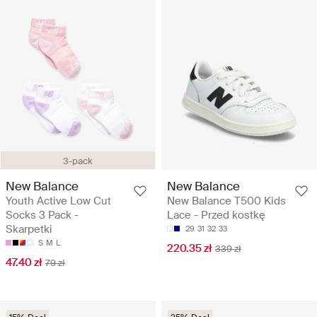
3-pack
New Balance
New Balance
Youth Active Low Cut
New Balance T500 Kids
Socks 3 Pack -
Lace - Przed kostkę
Skarpetki
29
31
32
33
S
M
L
220.35 zł
339 zł
47.40 zł
79 zł