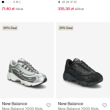
S
M
L
28
29
31
32
71.40 zł
335.30 zł
119 zł
479 zł
30% Deal
25% Deal
New Balance
New Balance
New Balance 1000 Kids
New Balance 1000 Kids