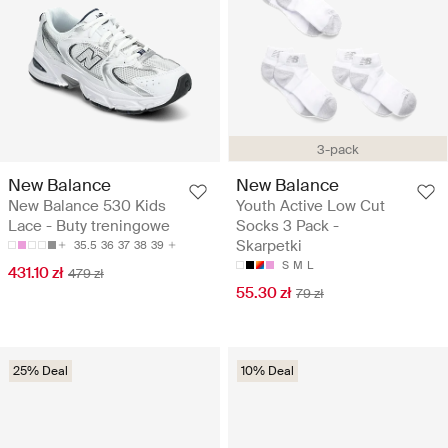
3-pack
New Balance
New Balance
New Balance 530 Kids
Youth Active Low Cut
Lace - Buty treningowe
Socks 3 Pack -
Skarpetki
35.5
36
37
38
39
S
M
L
431.10 zł
479 zł
55.30 zł
79 zł
25% Deal
10% Deal