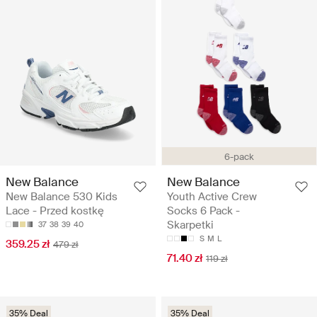
6-pack
New Balance
New Balance
New Balance 530 Kids
Youth Active Crew
Lace - Przed kostkę
Socks 6 Pack -
Skarpetki
37
38
39
40
S
M
L
359.25 zł
479 zł
71.40 zł
119 zł
35% Deal
35% Deal