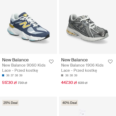
New Balance
New Balance
New Balance 9060 Kids
New Balance 1906 Kids
Lace - Przed kostkę
Lace - Przed kostkę
36
37
38
39
36
38
39
517.30 zł
447.30 zł
739 zł
639 zł
25% Deal
40% Deal