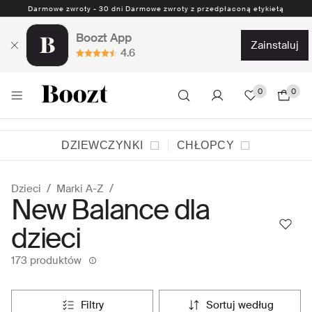
Darmowe zwroty - 30 dni Darmowe zwroty z przedpłaconą etykietą
Boozt App
zainstaluj
4.6
0
0
DZIEWCZYNKI
CHŁOPCY
Dzieci
Marki A-Z
New Balance dla
dzieci
173 produktów
filtry
sortuj według