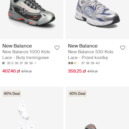
New Balance
New Balance
New Balance 1000 Kids
New Balance 530 Kids
Lace - Buty treningowe
Lace - Przed kostkę
35.5
36
37
38
39
37
38
39
40
407.40 zł
359.25 zł
679 zł
479 zł
40% Deal
40% Deal