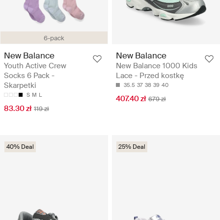
6-pack
New Balance
New Balance
Youth Active Crew
New Balance 1000 Kids
Socks 6 Pack -
Lace - Przed kostkę
Skarpetki
35.5
37
38
39
40
S
M
L
407.40 zł
679 zł
83.30 zł
119 zł
40% Deal
25% Deal