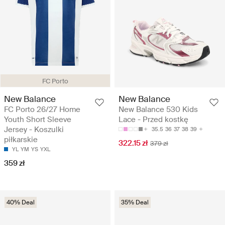
FC Porto
New Balance
New Balance
FC Porto 26/27 Home
New Balance 530 Kids
Youth Short Sleeve
Lace - Przed kostkę
Jersey - Koszulki
35.5
36
37
38
39
piłkarskie
322.15 zł
379 zł
YL
YM
YS
YXL
359 zł
40% Deal
35% Deal