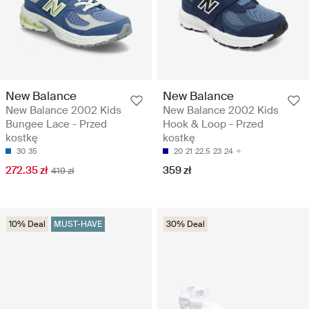
New Balance
New Balance
New Balance 2002 Kids
New Balance 2002 Kids
Bungee Lace - Przed
Hook & Loop - Przed
kostkę
kostkę
30
35
20
21
22.5
23
24
272.35 zł
359 zł
419 zł
10% Deal
MUST-HAVE
30% Deal