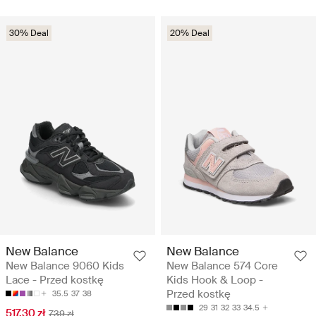
30% Deal
20% Deal
New Balance
New Balance
New Balance 9060 Kids
New Balance 574 Core
Lace - Przed kostkę
Kids Hook & Loop -
Przed kostkę
35.5
37
38
29
31
32
33
34.5
517.30 zł
739 zł