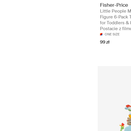
Fisher-Price
Little People 
Figure 6-Pack 
for Toddlers & 
Postacie z film
ONE SIZE
99 zł