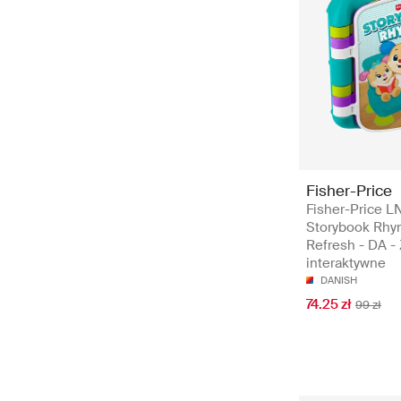
Fisher-Price
Fisher-Price L
Storybook Rh
Refresh - DA -
interaktywne
DANISH
74.25 zł
99 zł