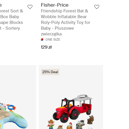
e
Fisher-Price
orest Sort &
Friendship Forest Bat &
 Box Baby
Wobble Inflatable Bear
hape Blocks
Roly-Poly Activity Toy for
 - Sortery
Baby - Pluszowe
zwierzątka
ONE SIZE
129 zł
25% Deal