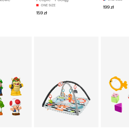
ONE SIZE
199 zł
159 zł