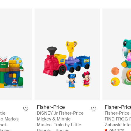
Fisher-Price
Fisher-Pric
tle
DISNEY Jr Fisher-Price
Fisher-Price
o Mario's
Mickey & Minnie
FIND FROG F
set -
Musical Train by Little
Zabawki int
wkowe
People - Pociąg
ONE SIZE