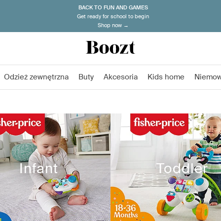
BACK TO FUN AND GAMES
Get ready for school to begin
Shop now →
Odzież zewnętrzna
Buty
Akcesoria
Kids home
Niemow
Infant
Toddler