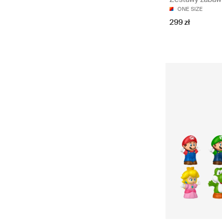
ONE SIZE
299 zł