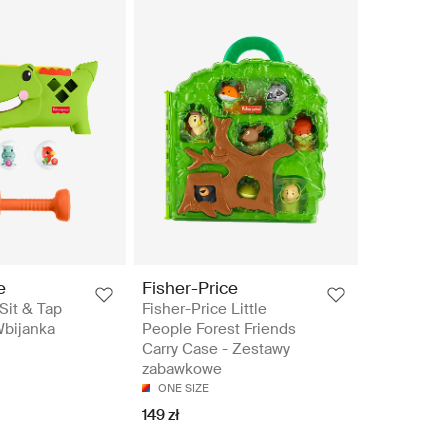
e
Fisher-Price
Sit & Tap
Fisher-Price Little
Wbijanka
People Forest Friends
Carry Case - Zestawy
zabawkowe
ONE SIZE
149 zł