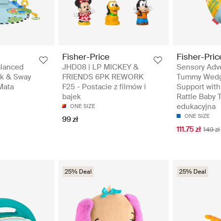
Fisher-Price
Fisher-Pric
alanced
JHD08 | LP MICKEY &
Sensory Adv
ck & Sway
FRIENDS 6PK REWORK
Tummy Wedg
Mata
F25 - Postacie z filmów i
Support with
bajek
Rattle Baby 
edukacyjna
ONE SIZE
ONE SIZE
99 zł
111.75 zł
149 zł
25% Deal
25% Deal