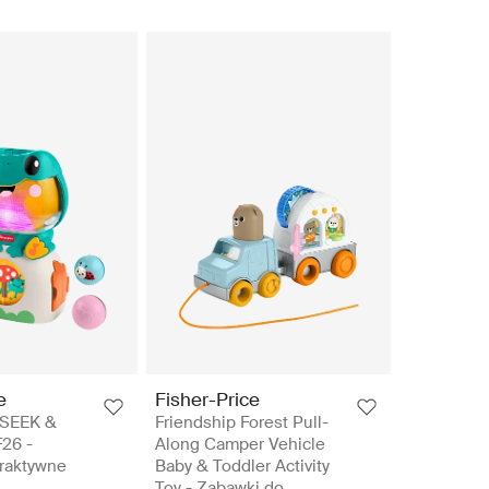
e
Fisher-Price
 SEEK &
Friendship Forest Pull-
26 -
Along Camper Vehicle
eraktywne
Baby & Toddler Activity
Toy - Zabawki do