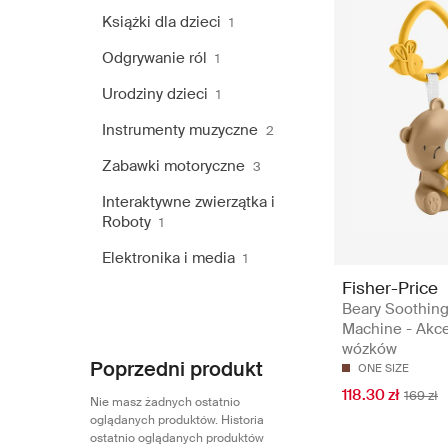
Książki dla dzieci
1
Odgrywanie ról
1
Urodziny dzieci
1
Instrumenty muzyczne
2
Zabawki motoryczne
3
Interaktywne zwierzątka i
Roboty
1
Elektronika i media
1
Fisher-Price
Beary Soothin
Machine - Akce
wózków
Poprzedni produkt
ONE SIZE
118.30 zł
169 zł
Nie masz żadnych ostatnio
oglądanych produktów. Historia
ostatnio oglądanych produktów