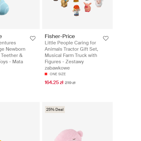
e
Fisher-Price
entures
Little People Caring for
e Newborn
Animals Tractor Gift Set,
 Teether &
Musical Farm Truck with
Toys - Mata
Figures - Zestawy
zabawkowe
ONE SIZE
164.25 zł
219 zł
25% Deal