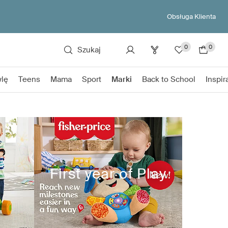
Obsługa Klienta
0
0
Szukaj
lę
Teens
Mama
Sport
Marki
Back to School
Inspir
First year of Play