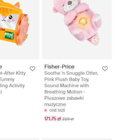
e
Fisher-Price
-After Kitty
Soothe 'n Snuggle Otter,
y Tummy
Pink Plush Baby Toy,
ing Activity
Sound Machine with
i
Breathing Motion -
Pluszowe zabawki
muzyczne
ONE SIZE
171.75 zł
229 zł