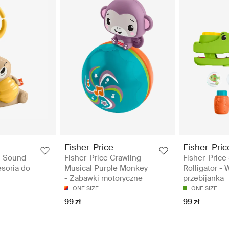
Fisher-Price
Fisher-Pric
g Sound
Fisher-Price Crawling
Fisher-Price 
soria do
Musical Purple Monkey
Rolligator - 
- Zabawki motoryczne
przebijanka
ONE SIZE
ONE SIZE
99 zł
99 zł