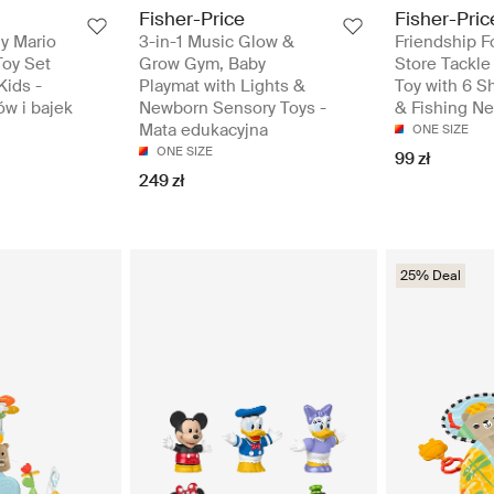
Fisher-Price
Fisher-Pric
My Mario
3-in-1 Music Glow &
Friendship F
Toy Set
Grow Gym, Baby
Store Tackle
Kids -
Playmat with Lights &
Toy with 6 S
ów i bajek
Newborn Sensory Toys -
& Fishing Net
Mata edukacyjna
ONE SIZE
ONE SIZE
99 zł
249 zł
25% Deal