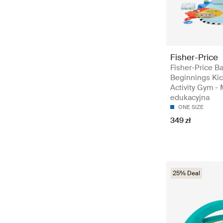
Fisher-Price
Fisher-Price B
Beginnings Ki
Activity Gym - 
edukacyjna
ONE SIZE
349 zł
25% Deal