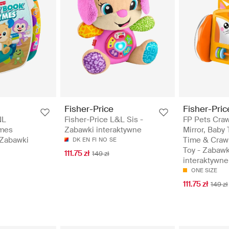
Fisher-Price
Fisher-Pric
NL
Fisher-Price L&L Sis -
FP Pets Crawl
ymes
Zabawki interaktywne
Mirror, Bab
 Zabawki
Time & Crawl
DK
EN
FI
NO
SE
Toy - Zabawk
111.75 zł
149 zł
interaktywne
ONE SIZE
111.75 zł
149 zł