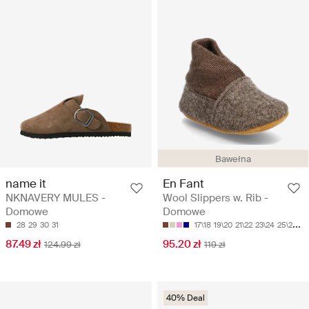
Bawełna
name it
En Fant
NKNAVERY MULES -
Wool Slippers w. Rib -
Domowe
Domowe
28
29
30
31
17\18
19\20
21\22
23\24
25\26
87.49 zł
95.20 zł
124.99 zł
119 zł
40% Deal