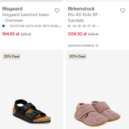
Bisgaard
Birkenstock
bisgaard barefoot basic
Rio AS Kids BF -
- Domowe
Sandały
20/12.1CM
22/13.4CM
28/17.4CM
29/17.8CM
24
31/19CM
25
26
27
29
194.65 zł
209.30 zł
229 zł
299 zł
sponsorowane
25% Deal
20% Deal