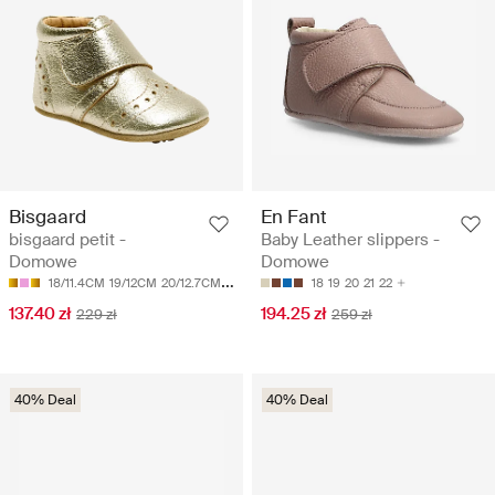
Bisgaard
En Fant
bisgaard petit -
Baby Leather slippers -
Domowe
Domowe
18/11.4CM
19/12CM
20/12.7CM
21/13.4CM
18
19
20
21
22
137.40 zł
194.25 zł
229 zł
259 zł
40% Deal
40% Deal