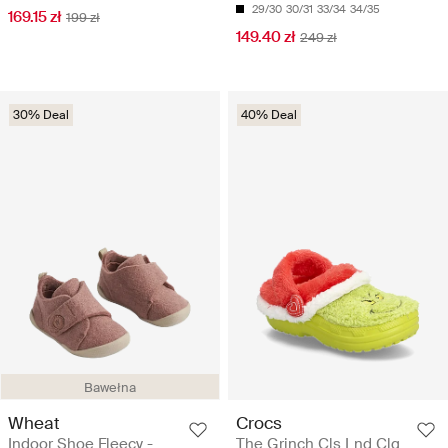
29/30
30/31
33/34
34/35
169.15 zł
199 zł
149.40 zł
249 zł
30% Deal
40% Deal
Bawełna
Wheat
Crocs
Indoor Shoe Fleecy -
The Grinch Cls Lnd Clg