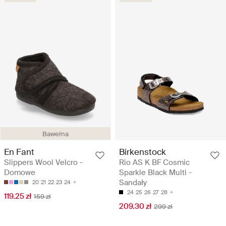
Bawełna
En Fant
Birkenstock
Slippers Wool Velcro -
Rio AS K BF Cosmic
Domowe
Sparkle Black Multi -
Sandały
20
21
22
23
24
24
25
26
27
28
119.25 zł
159 zł
209.30 zł
299 zł