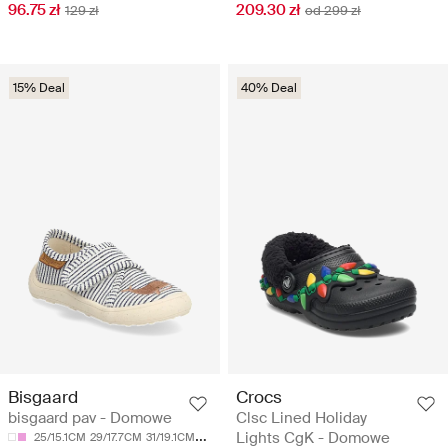
96.75 zł
209.30 zł
129 zł
od 299 zł
15% Deal
40% Deal
Bisgaard
Crocs
bisgaard pav - Domowe
Clsc Lined Holiday
Lights CgK - Domowe
25/15.1CM
29/17.7CM
31/19.1CM
33/20.5CM
34/21.2CM