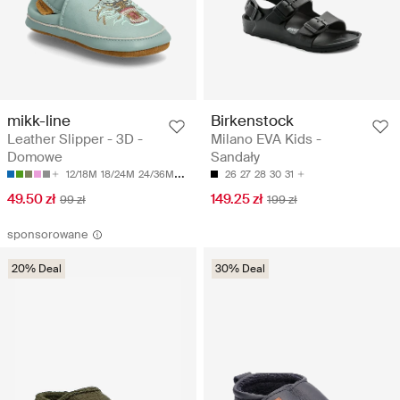
mikk-line
Birkenstock
Leather Slipper - 3D -
Milano EVA Kids -
Domowe
Sandały
12/18M
18/24M
24/36M
36/48M
26
27
28
30
31
49.50 zł
149.25 zł
99 zł
199 zł
sponsorowane
20% Deal
30% Deal