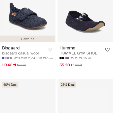
Bawełna
Bisgaard
Hummel
bisgaard casual wool
HUMMEL GYM SHOE
22/14.2CM
23/14.9CM
24/15.5CM
25/16.2CM
22
26/16.9CM
23
24
25
26
119.40 zł
55.20 zł
199 zł
69 zł
40% Deal
25% Deal