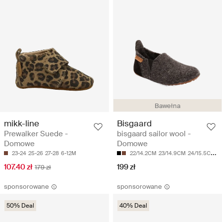
Bawełna
mikk-line
Bisgaard
Prewalker Suede -
bisgaard sailor wool -
Domowe
Domowe
23-24
25-26
27-28
6-12M
22/14.2CM
23/14.9CM
24/15.5CM
2
107.40 zł
199 zł
179 zł
sponsorowane
sponsorowane
50% Deal
40% Deal