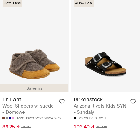
25% Deal
40% Deal
Bawełna
En Fant
Birkenstock
Wool Slippers w. suede
Arizona Rivets Kids SYN
- Domowe
- Sandały
17\18
19\20
21\22
23\24
25\26
28
29
30
31
32
89.25 zł
203.40 zł
119 zł
339 zł