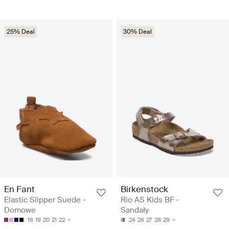
25% Deal
30% Deal
En Fant
Birkenstock
Elastic Slipper Suede -
Rio AS Kids BF -
Domowe
Sandały
18
19
20
21
22
24
26
27
28
29