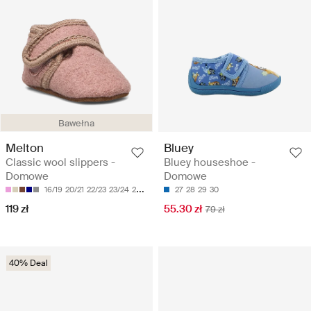
Bawełna
Melton
Bluey
Classic wool slippers -
Bluey houseshoe -
Domowe
Domowe
16/19
20/21
22/23
23/24
24/25
27
28
29
30
119 zł
55.30 zł
79 zł
40% Deal