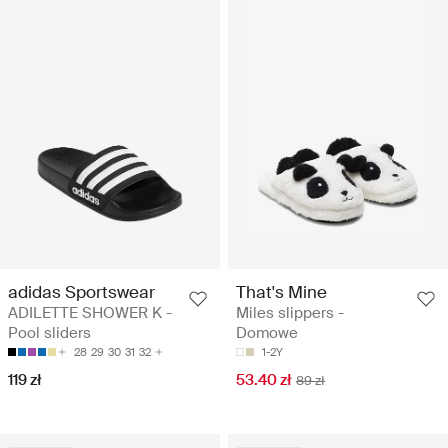
adidas Sportswear
That's Mine
ADILETTE SHOWER K -
Miles slippers -
Pool sliders
Domowe
28
29
30
31
32
1-2Y
119 zł
53.40 zł
89 zł