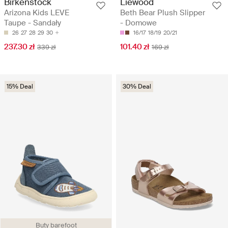
Birkenstock
Liewood
Arizona Kids LEVE
Beth Bear Plush Slipper
Taupe - Sandały
- Domowe
26
27
28
29
30
16/17
18/19
20/21
237.30 zł
101.40 zł
339 zł
169 zł
15% Deal
30% Deal
Buty barefoot