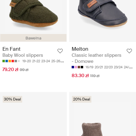
Bawełna
Melton
En Fant
Classic leather slippers
Baby Wool slippers
- Domowe
19-20
21-22
23-24
25-26
27-28
16/19
20/21
22/23
23/24
24/25
79.20 zł
99 zł
83.30 zł
119 zł
30% Deal
20% Deal