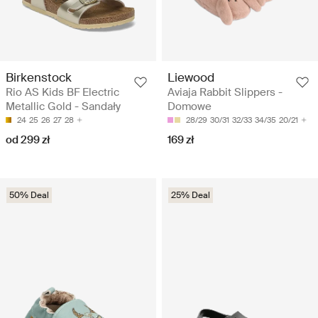
Birkenstock
Liewood
Rio AS Kids BF Electric
Aviaja Rabbit Slippers -
Metallic Gold - Sandały
Domowe
24
25
26
27
28
28/29
30/31
32/33
34/35
20/21
od 299 zł
169 zł
50% Deal
25% Deal