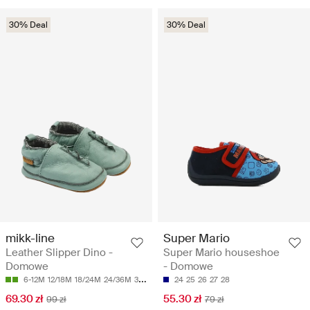
30% Deal
30% Deal
mikk-line
Super Mario
Leather Slipper Dino -
Super Mario houseshoe
Domowe
- Domowe
6-12M
12/18M
18/24M
24/36M
36/48M
24
25
26
27
28
69.30 zł
55.30 zł
99 zł
79 zł