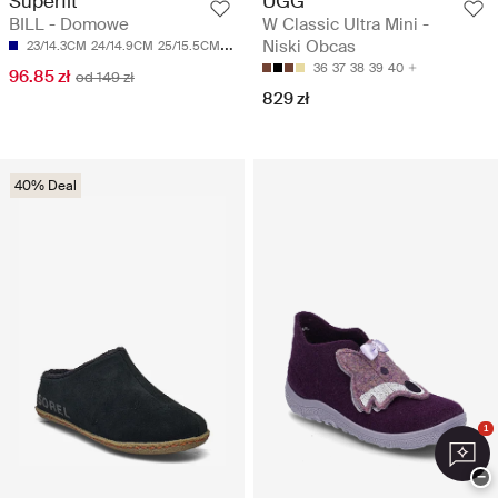
Superfit
UGG
BILL - Domowe
W Classic Ultra Mini -
Niski Obcas
23/14.3CM
24/14.9CM
25/15.5CM
26/16.1CM
27/16.8CM
36
37
38
39
40
96.85 zł
od 149 zł
829 zł
40% Deal
1
−