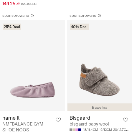
149.25 zł
od 199 zł
sponsorowane
sponsorowane
25% Deal
40% Deal
Bawełna
name it
Bisgaard
NMFBALANCE GYM
bisgaard baby wool
SHOE NOOS
18/11.4CM
19/12CM
20/12.7CM
2