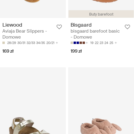
Buty barefoot
Liewood
Bisgaard
Aviaja Bear Slippers -
bisgaard barefoot basic
Domowe
- Domowe
28/29
30/31
32/33
34/35
20/21
19
22
23
24
25
169 zł
199 zł