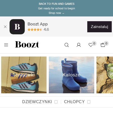
BACK TO FUN AND GAMES
Get ready for school to begin
Shop now →
Boozt App
zainstaluj
4.6
0
0
Tenisówki
Kalosze
S
DZIEWCZYNKI
CHŁOPCY