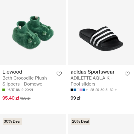
Liewood
adidas Sportswear
Beth Crocodile Plush
ADILETTE AQUA K -
Slippers - Domowe
Pool sliders
16/17
18/19
20/21
28
29
30
31
32
95.40 zł
99 zł
159 zł
30% Deal
20% Deal