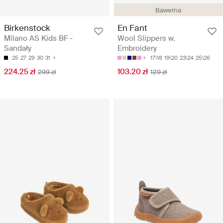
Bawełna
Birkenstock
En Fant
Milano AS Kids BF -
Wool Slippers w.
Sandały
Embroidery
25
27
29
30
31
17\18
19\20
23\24
25\26
224.25 zł
103.20 zł
299 zł
129 zł