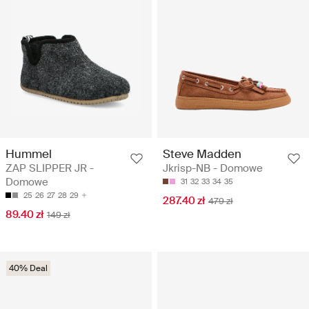
Hummel
Steve Madden
ZAP SLIPPER JR -
Jkrisp-NB - Domowe
Domowe
31
32
33
34
35
25
26
27
28
29
287.40 zł
479 zł
89.40 zł
149 zł
40% Deal