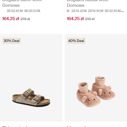
Domowe
Domowe
35/22.9CM
36/23.5CM
22/14.2CM
23/14.9CM
35/22.9CM
36
164.25 zł
164.25 zł
219 zł
219 zł
30% Deal
40% Deal