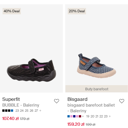
40% Deal
20% Deal
Buty barefoot
Superfit
Bisgaard
BUBBLE - Baleriny
bisgaard barefoot ballet
- Baleriny
23
24
25
26
27
19
20
21
22
23
107.40 zł
179 zł
159.20 zł
199 zł