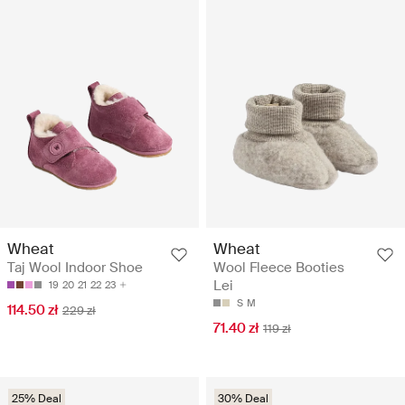
Wheat
Wheat
Taj Wool Indoor Shoe
Wool Fleece Booties
Lei
19
20
21
22
23
S
M
114.50 zł
229 zł
71.40 zł
119 zł
25% Deal
30% Deal