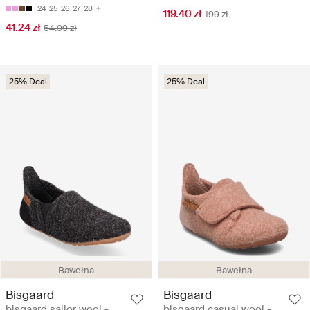
24
25
26
27
28
119.40 zł
199 zł
41.24 zł
54.99 zł
25% Deal
25% Deal
Bawełna
Bawełna
Bisgaard
Bisgaard
bisgaard sailor wool -
bisgaard casual wool -