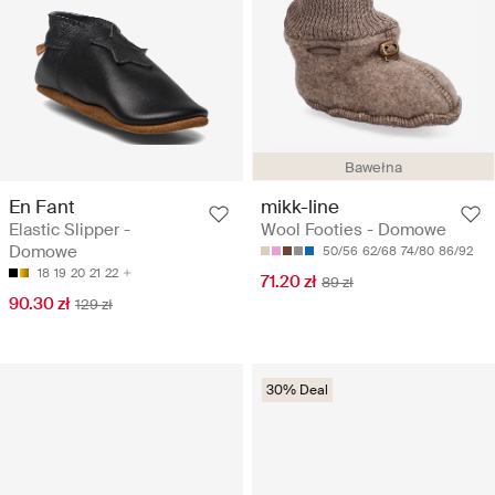
Bawełna
En Fant
mikk-line
Elastic Slipper -
Wool Footies - Domowe
Domowe
50/56
62/68
74/80
86/92
18
19
20
21
22
71.20 zł
89 zł
90.30 zł
129 zł
30% Deal