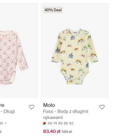
40% Deal
re
Molo
- Długi
Foss - Body z długimi
rękawami
86
68
74
80
86
92
83.40 zł
ł
139 zł