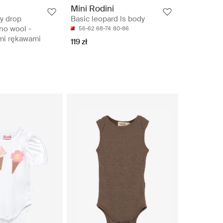
Mini Rodini
y drop
Basic leopard ls body
no wool -
56-62
68-74
80-86
mi rękawami
119 zł