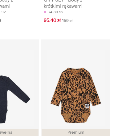
awami
krótkimi rękawami
4
92
74
80
92
95.40 zł
ł
159 zł
awełna
Premium