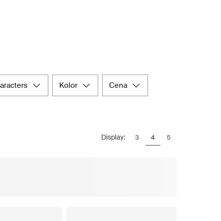
haracters
kolor
cena
Display:
3
4
5