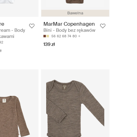
Bawełna
re
MarMar Copenhagen
cream - Body
Bini - Body bez rękawów
ękawami
56
62
68
74
80
92
139 zł
ł