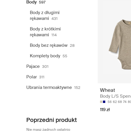
Body
597
Body z długimi
rękawami
431
Body z krótkimi
rękawami
114
Body bez rękawów
28
Komplety body
55
Pajace
301
Polar
311
Ubrania termoaktywne
152
Wheat
Body L/S Spen
56
62
68
74
8
119 zł
Poprzedni produkt
Nie masz żadnych ostatnio