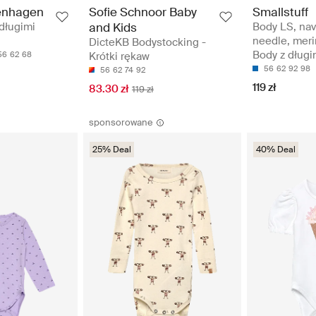
enhagen
Sofie Schnoor Baby
Smallstuff
 długimi
and Kids
Body LS, nav
needle, meri
DicteKB Bodystocking -
Body z długi
56
62
68
Krótki rękaw
56
62
92
98
56
62
74
92
119 zł
83.30 zł
119 zł
sponsorowane
25% Deal
40% Deal