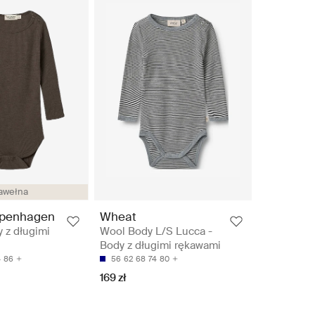
awełna
penhagen
Wheat
 z długimi
Wool Body L/S Lucca -
Body z długimi rękawami
4
86
56
62
68
74
80
169 zł