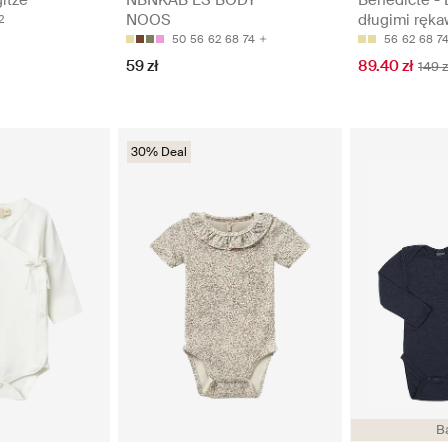
długimi ręk
NOOS
2
56
62
68
7
50
56
62
68
74
89.40 zł
59 zł
149 z
30% Deal
B