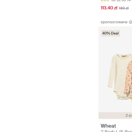
56
62
68
74
113.40 zł
189 zł
sponsorowane
40% Deal
2-p
Wheat
2 Body L/S Reg