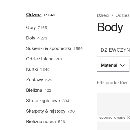
Odzież
17 346
Dzieci
Odzież
Body
Góry
7 165
Doły
4 273
Sukienki & spódniczki
1 556
DZIEWCZYN
Odzież lniana
201
materiał
Kurtki
1 346
Zestawy
529
597 produktów
Bielizna
422
Stroje kąpielowe
894
Skarpety & rajstopy
700
sponsorowane
Bielizna nocna
526