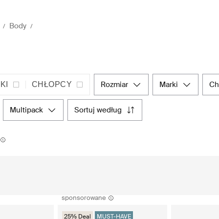
Body
rozmiar
marki
c
KI
CHŁOPCY
multipack
sortuj według
sponsorowane
25% Deal
MUST-HAVE