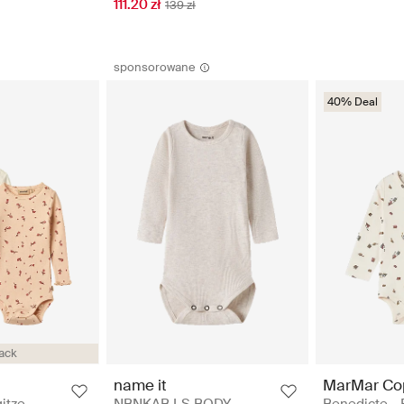
111.20 zł
139 zł
sponsorowane
40% Deal
ack
MarMar Co
name it
Benedicte - 
itze
NBNKAB LS BODY