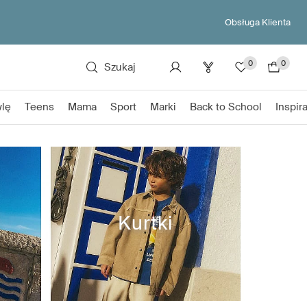
Obsługa Klienta
0
0
Szukaj
lę
Teens
Mama
Sport
Marki
Back to School
Inspir
Kurtki