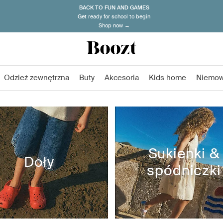
BACK TO FUN AND GAMES
Get ready for school to begin
Shop now →
Odzież zewnętrzna
Buty
Akcesoria
Kids home
Niemow
Sukienki &
Doły
spódniczki