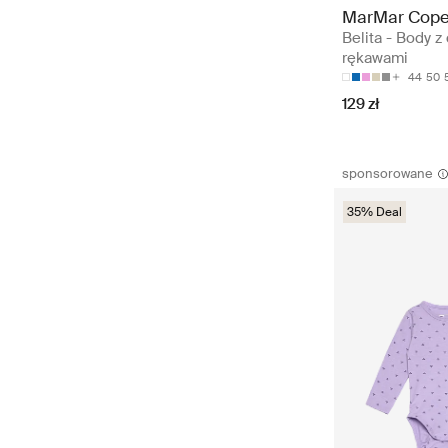
MarMar Cop
Belita - Body z
rękawami
44
50
129 zł
sponsorowane
35% Deal