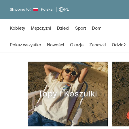
Shipping to:
Polska
PL
Kobiety
Mężczyźni
Dzieci
Sport
Dom
Pokaż wszystko
Nowości
Okazja
Zabawki
Odzież
Topy i Koszulki