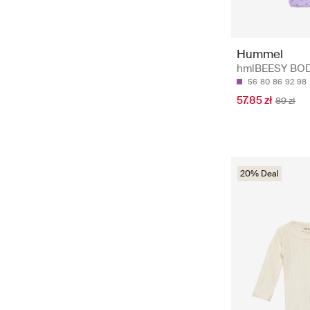
Hummel
hmlBEESY BOD
56
80
86
92
98
57.85 zł
89 zł
20% Deal