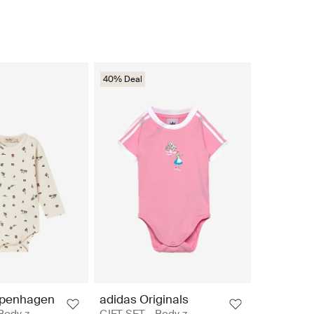
40% Deal
penhagen
adidas Originals
Body z
GIFT SET - Body z