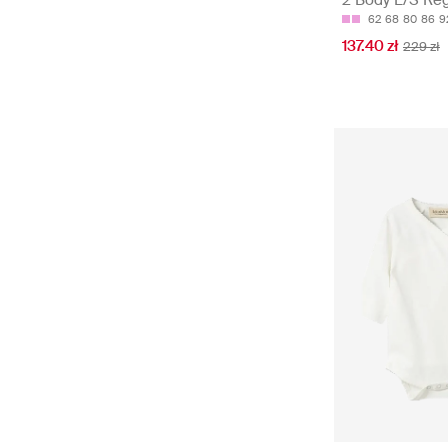
62
68
80
86
9
137.40 zł
229 zł