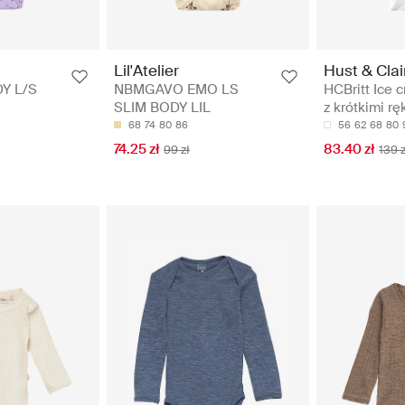
Hust & Clai
Lil'Atelier
HCBritt Ice 
Y L/S
NBMGAVO EMO LS
z krótkimi r
SLIM BODY LIL
56
62
68
80
68
74
80
86
83.40 zł
74.25 zł
139 z
99 zł