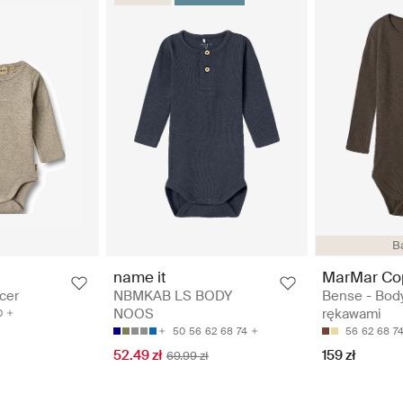
B
MarMar Co
name it
Bense - Body
cer
NBMKAB LS BODY
rękawami
NOOS
0
56
62
68
7
50
56
62
68
74
159 zł
52.49 zł
69.99 zł