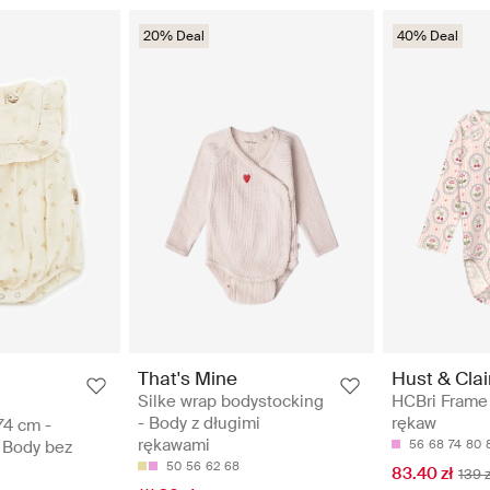
20% Deal
40% Deal
That's Mine
Hust & Clai
Silke wrap bodystocking
HCBri Frame 
- Body z długimi
rękaw
74 cm -
rękawami
 Body bez
56
68
74
80
50
56
62
68
83.40 zł
139 z