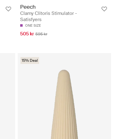
Peech
Clamy Clitoris Stimulator -
Satisfyers
ONE SIZE
505 kr
595 kr
15% Deal