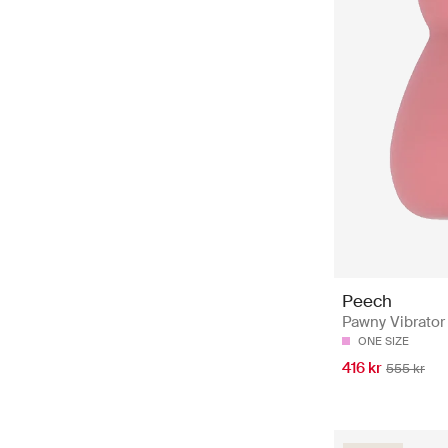
Peech
Pawny Vibrator 
ONE SIZE
416 kr
555 kr