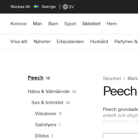
Skickas till:
Sverige
SV
Kvinnor
Män
Barn
Sport
Skönhet
Hem
Visa allt
Nyheter
Erbjudanden
Hudvård
Parfymer &
Peech
18
Skönhet
Märk
Peech
Hälsa & Välmående
14
Sex & Intimitet
14
Peech grundades 
Vibratorer
11
enkelt och stigm
Köpenhamn och A
Satisfyers
1
och tillbehör sa
vägledning så at
Dildos
1