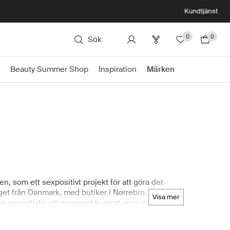
Kundtjänst
0
0
Sök
Beauty Summer Shop
Inspiration
Märken
, som ett sexpositivt projekt för att göra det
aget från Danmark, med butiker i Nørrebro,
visa mer
ssentials: ett noggrant kurerat urval av leksaker
Danmark. Sortimentet presenteras med tydlig
-first-anslag, inklusive redaktionella guider,