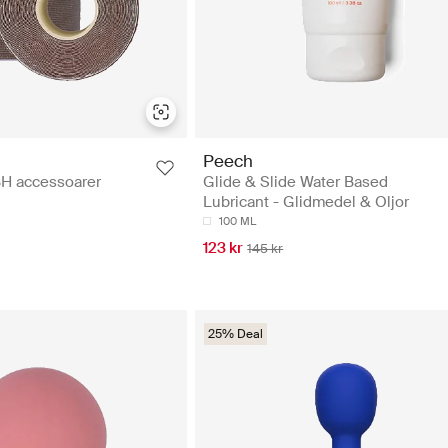
Peech
BH accessoarer
Glide & Slide Water Based
Lubricant - Glidmedel & Oljor
100 ML
123 kr
145 kr
25% Deal