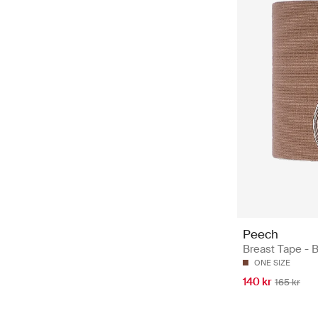
Peech
Breast Tape - 
ONE SIZE
140 kr
165 kr