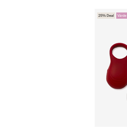
25% Deal
Värde