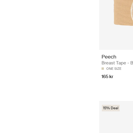
Peech
Breast Tape - 
ONE SIZE
165 kr
15% Deal