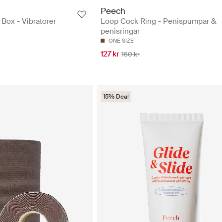
Peech
 Box - Vibratorer
Loop Cock Ring - Penispumpar &
penisringar
ONE SIZE
127 kr
150 kr
15% Deal