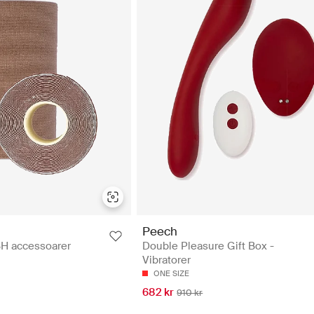
Peech
BH accessoarer
Double Pleasure Gift Box -
Vibratorer
ONE SIZE
682 kr
910 kr