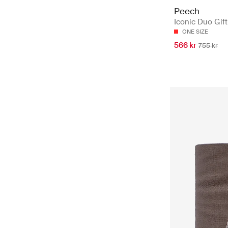
Peech
Iconic Duo Gift
ONE SIZE
566 kr
755 kr