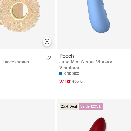
Peech
BH accessoarer
June Mini G-spot Vibrator -
Vibratorer
ONE SIZE
371 kr
495 kr
25% Deal
Värde 1205 kr