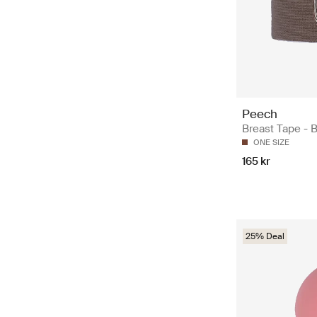
Peech
Breast Tape - 
ONE SIZE
165 kr
25% Deal