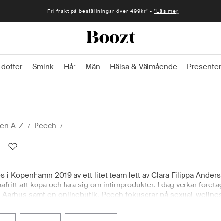
Fri frakt på beställningar över 499kr* -
*Läs mer
 dofter
Smink
Hår
Män
Hälsa & Välmående
Presenter
en A-Z
Peech
i Köpenhamn 2019 av ett litet team lett av Clara Filippa Andersen
afritt att köpa och lära sig om intimprodukter. I dag verkar föret
arhus samt en onlinebutik. Peech fokuserar på sexual-wellness e
mt ett eget vattenbaserat glidmedel, Glide & Slide, tillverkat i 
t du kan välja med trygghet. Peech utmärker sig med ett education