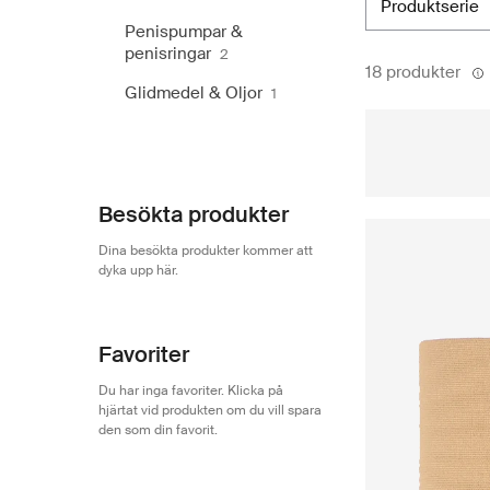
produktserie
workshops och p
Rudolph Care och
Penispumpar &
platsen där du 
penisringar
2
18 produkter
autentiska prod
Glidmedel & Oljor
1
Besökta produkter
Dina besökta produkter kommer att
dyka upp här.
Favoriter
Du har inga favoriter. Klicka på
hjärtat vid produkten om du vill spara
den som din favorit.