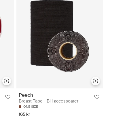
Peech
Breast Tape - BH accessoarer
ONE SIZE
165 kr