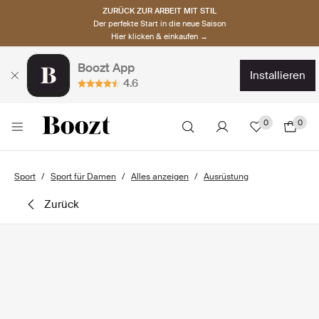
ZURÜCK ZUR ARBEIT MIT STIL
Der perfekte Start in die neue Saison
Hier klicken & einkaufen →
Boozt App
installieren
4.6
0
0
Sport
Sport für Damen
Alles anzeigen
Ausrüstung
zurück