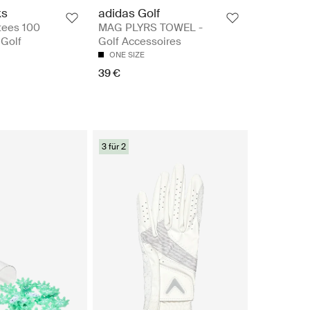
ks
adidas Golf
 tees 100
MAG PLYRS TOWEL -
 Golf
Golf Accessoires
ONE SIZE
39 €
3 für 2