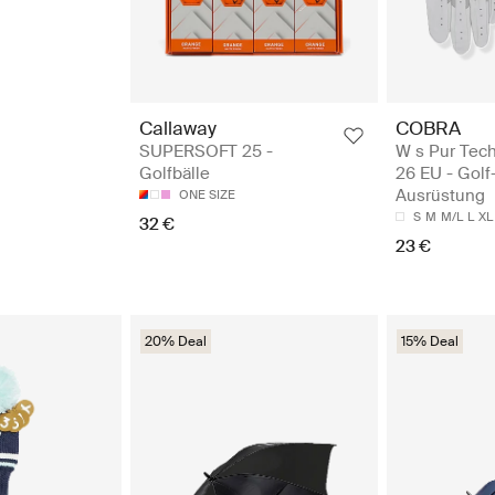
Callaway
COBRA
SUPERSOFT 25 -
W s Pur Tec
Golfbälle
26 EU - Golf
Ausrüstung
ONE SIZE
S
M
M/L
L
XL
32 €
23 €
20% Deal
15% Deal