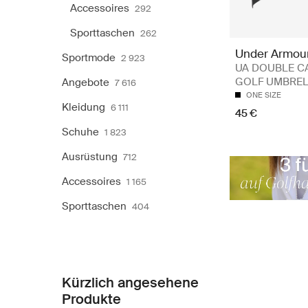
Accessoires
292
Sporttaschen
262
Under Armou
Sportmode
2 923
UA DOUBLE C
GOLF UMBRE
Angebote
7 616
ONE SIZE
Kleidung
6 111
45 €
Schuhe
1 823
Ausrüstung
712
Accessoires
1 165
Sporttaschen
404
Kürzlich angesehene
Produkte