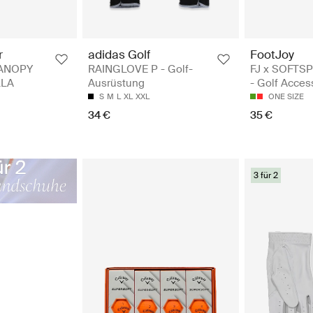
adidas Golf
FootJoy
r
RAINGLOVE P - Golf-
FJ x SOFTS
ANOPY
Ausrüstung
- Golf Acces
LLA
S
M
L
XL
XXL
ONE SIZE
34 €
35 €
3 für 2