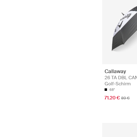
Callaway
26 TA DBL CA
Golf-Schirm
68"
71.20 €
89 €