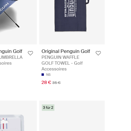
nguin Golf
Original Penguin Golf
 UMBRELLA
PENGUIN WAFFLE
soires
GOLF TOWEL - Golf
Accessoires
NS
28 €
35 €
3 für 2