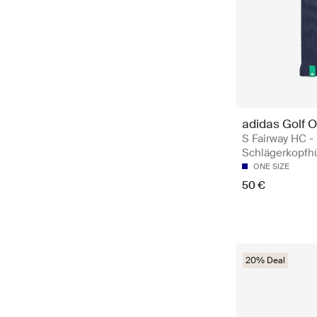
adidas Golf O
S Fairway HC -
Schlägerkopfh
ONE SIZE
50 €
20% Deal