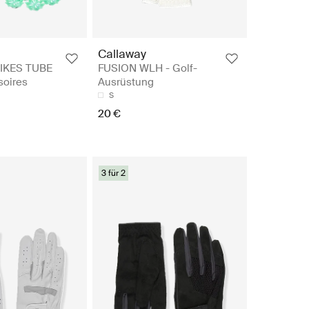
Callaway
PIKES TUBE
FUSION WLH - Golf-
soires
Ausrüstung
S
20 €
3 für 2