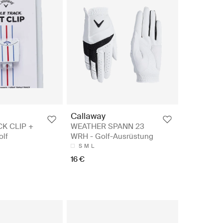
Callaway
CK CLIP +
WEATHER SPANN 23
lf
WRH - Golf-Ausrüstung
S
M
L
16 €