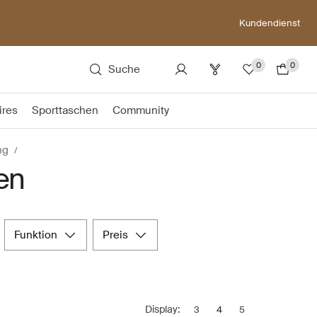
Kundendienst
0
0
Suche
ires
Sporttaschen
Community
ng
en
funktion
preis
Display:
3
4
5