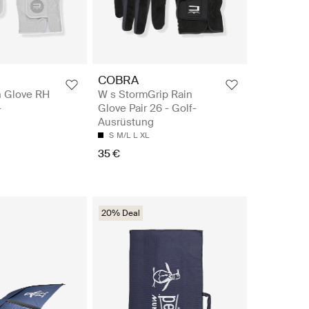
COBRA
h Glove RH
W s StormGrip Rain
-
Glove Pair 26 - Golf-
Ausrüstung
S
M/L
L
XL
35 €
20% Deal