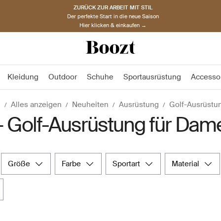
ZURÜCK ZUR ARBEIT MIT STIL
Der perfekte Start in die neue Saison
Hier klicken & einkaufen →
Kleidung
Outdoor
Schuhe
Sportausrüstung
Accesso
n
Alles anzeigen
Neuheiten
Ausrüstung
Golf-Ausrüstu
– Golf-Ausrüstung für Dam
größe
farbe
sportart
material