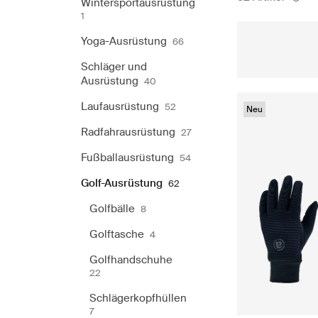
Wintersportausrüstung
1
Yoga-Ausrüstung
66
Schläger und
Ausrüstung
40
Laufausrüstung
52
Neu
Radfahrausrüstung
27
Fußballausrüstung
54
Golf-Ausrüstung
62
Golfbälle
8
Golftasche
4
Golfhandschuhe
22
Schlägerkopfhüllen
7