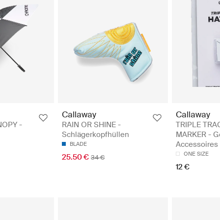
Callaway
Callaway
NOPY -
RAIN OR SHINE -
TRIPLE TRA
Schlägerkopfhüllen
MARKER - Go
Accessoires
BLADE
ONE SIZE
25.50 €
34 €
12 €