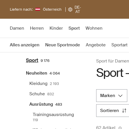
DE-
Liefern nach:
Österreich
AT
Damen
Herren
Kinder
Sport
Wohnen
Alles anzeigen
Neue Sportmode
Angebote
Sportart
Sport
9 176
Sport für Dame
Sport 
Neuheiten
4 064
Kleidung
2 193
Schuhe
832
marken
Ausrüstung
483
sortieren
Trainingsausrüstung
119
62 Artikel