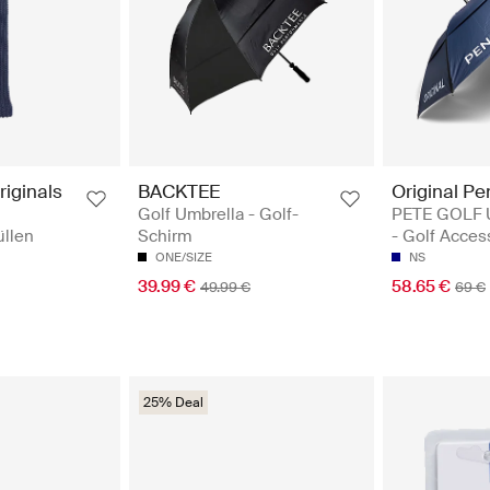
riginals
BACKTEE
Original Pe
Golf Umbrella - Golf-
PETE GOLF
üllen
Schirm
- Golf Acces
ONE/SIZE
NS
39.99 €
58.65 €
49.99 €
69 €
25% Deal