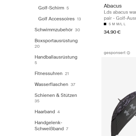
Abacus
Golf-Schirm
5
Lds abacus wa
pair - Golf-Au
Golf Accessoires
13
S
M
M/L
L
Schwimmzubehör
30
34.90 €
Boxsportausrüstung
20
gesponsert
Handballausrüstung
5
Fitnessuhren
21
Wasserflaschen
37
Schienen & Stützen
35
Haarband
4
Handgelenk-
Schweißband
7