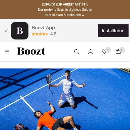
ZURÜCK ZUR ARBEIT MIT STIL
Der perfekte Start in die neue Saison
Hier klicken & einkaufen →
Boozt App
installieren
4.6
0
0