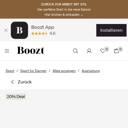
ZURÜCK ZUR ARBEIT MIT STIL
Der perfekte Start in die neue Saison
Hier klicken & einkaufen →
Boozt App
installieren
4.6
0
0
Sport
Sport für Damen
Alles anzeigen
Ausrüstung
zurück
20% Deal