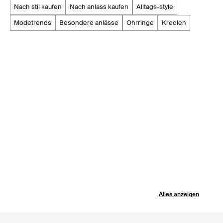
nach stil kaufen
nach anlass kaufen
alltags-style
modetrends
besondere anlässe
ohrringe
kreolen
Alles anzeigen