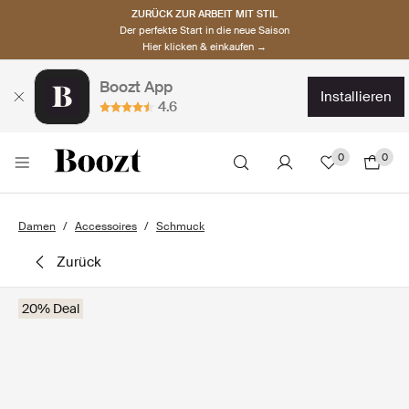
ZURÜCK ZUR ARBEIT MIT STIL
Der perfekte Start in die neue Saison
Hier klicken & einkaufen →
Boozt App
installieren
4.6
0
0
Damen
Accessoires
Schmuck
zurück
20% Deal