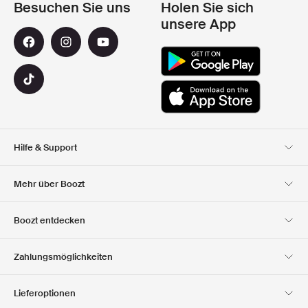
Besuchen Sie uns
Holen Sie sich
unsere App
Hilfe & Support
Kundendienst
Lieferung
Mehr über Boozt
Rücksendungen
Bezahlung
Uber Uns
Offizieller Boozt
Boozt entdecken
Gutscheincode
Karriere
Firmeninformation
Geschenkgutscheine
Unsere apps
Zahlungsmöglichkeiten
Investor Relations
Verantwortung
Club Boozt
Presse &
Boozt Outlet
Lieferoptionen
Auszeichnungen