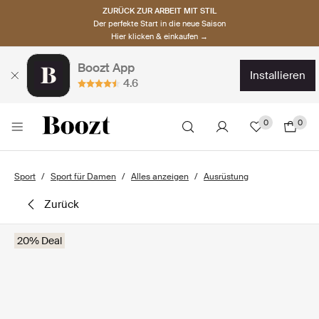
ZURÜCK ZUR ARBEIT MIT STIL
Der perfekte Start in die neue Saison
Hier klicken & einkaufen →
Boozt App
installieren
4.6
0
0
Sport
Sport für Damen
Alles anzeigen
Ausrüstung
zurück
20% Deal