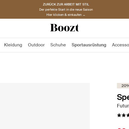
ZURÜCK ZUR ARBEIT MIT STIL
Der perfekte Start in die neue Saison
Hier klicken & einkaufen →
Kleidung
Outdoor
Schuhe
Sportausrüstung
Accesso
20%
Sp
Futu