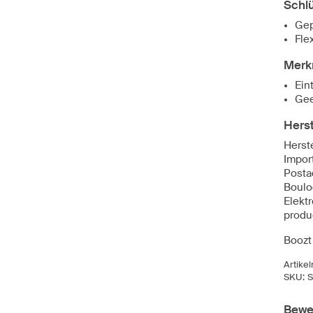
Schl
Gep
Fle
Merk
Ein
Gee
Herst
Herst
Impor
Posta
Boulo
Elekt
produ
Boozt
Artike
SKU:
S
Bewe