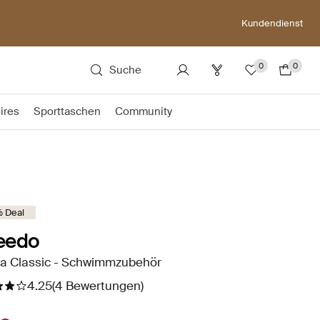
Kundendienst
0
0
Suche
ires
Sporttaschen
Community
 Deal
eedo
ra Classic - Schwimmzubehör
4.25
(4 Bewertungen)