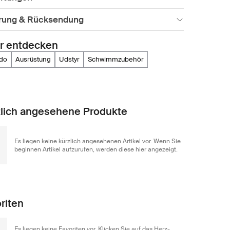
erung & Rücksendung
r entdecken
edo
ausrüstung
udstyr
schwimmzubehör
lich angesehene Produkte
Es liegen keine kürzlich angesehenen Artikel vor. Wenn Sie
beginnen Artikel aufzurufen, werden diese hier angezeigt.
riten
Es liegen keine Favoriten vor. Klicken Sie auf das Herz-