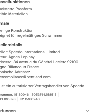
üsselfunktionen
olsterte Passform
xible Materialien
male
teilige Konstruktion
ignet für regelmäßiges Schwimmen
ellerdetails
eller: Speedo International Limited
teur: Agnes Lepinay
dresse: 84 avenue du Général Leclerc 92100
gne Billancourt France
ronische Adresse:
ctcompliance@pentland.com
 ist ein autorisierter Vertragshändler von Speedo
lnummer:
15180946 - 5053744258515
PE810898
ID:
15180940
rtungen