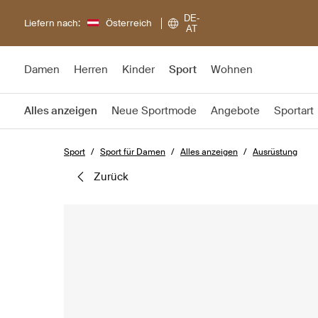
DE-
Liefern nach:
Österreich
AT
Damen
Herren
Kinder
Sport
Wohnen
Alles anzeigen
Neue Sportmode
Angebote
Sportart
Sport
Sport für Damen
Alles anzeigen
Ausrüstung
zurück