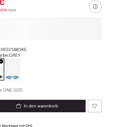
 €
20%
Deal
:
RED/SMOKE
arbe:
GREY
:
ONE SIZE
in den warenkorb
5 Werktage mit DHL