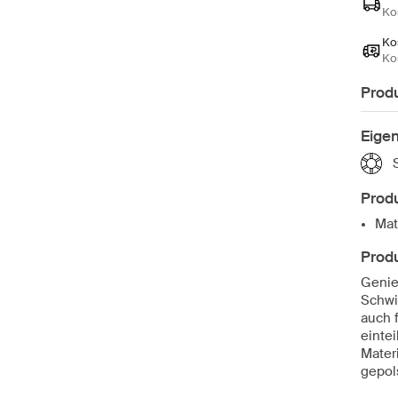
Ko
Ko
Ko
Prod
Eige
Produ
Mat
Prod
Genie
Schwi
auch 
einte
Mater
gepols