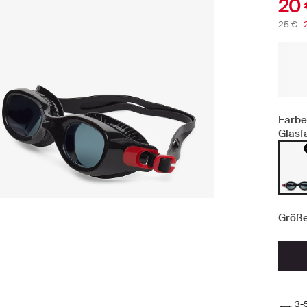
20
25 €
-
Farbe
Glasf
Größe
3-