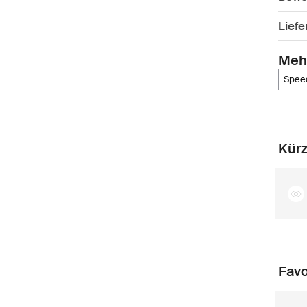
Lief
Meh
spe
Kürz
Favo