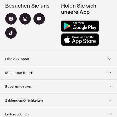
Besuchen Sie uns
Holen Sie sich
unsere App
Hilfe & Support
Kundendienst
Lieferung
Mehr über Boozt
Rücksendungen
Bezahlung
Uber Uns
Offizieller Boozt
Boozt entdecken
Gutscheincode
Karriere
Firmeninformation
Geschenkgutscheine
Unsere apps
Zahlungsmöglichkeiten
Investor Relations
Verantwortung
Club Boozt
Presse &
Boozt Outlet
Lieferoptionen