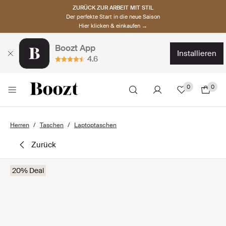
ZURÜCK ZUR ARBEIT MIT STIL
Der perfekte Start in die neue Saison
Hier klicken & einkaufen →
Boozt App
installieren
4.6
0
0
Herren
Taschen
Laptoptaschen
zurück
20% Deal