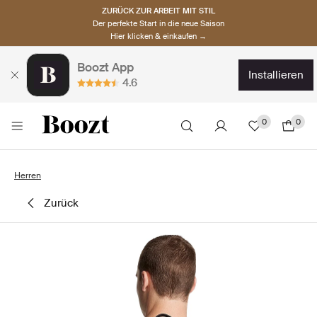
ZURÜCK ZUR ARBEIT MIT STIL
Der perfekte Start in die neue Saison
Hier klicken & einkaufen →
Boozt App
installieren
4.6
0
0
Herren
zurück