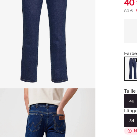
40
80 €
-
Farbe
Taille
48
Läng
34
N