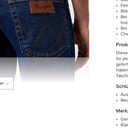
Fei
Bit
Bei
tro
Bei
Che
Prod
Diese
für j
gefer
haben
Tasch
en
Schl
Aus
Beq
Merk
Ger
Kla