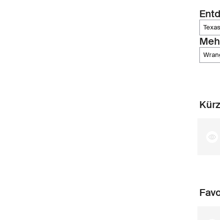
Entd
texa
Meh
wran
Kürz
Favo