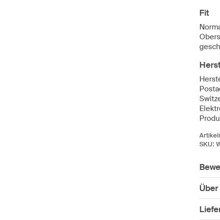
Fit
Norma
Obers
gesch
Herst
Herste
Posta
Switz
Elekt
Produ
Artike
SKU:
Bewe
Über
Lief