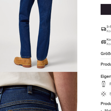
3-
Ko
Ko
Ko
Größ
Prod
Eige
Produ
Mat