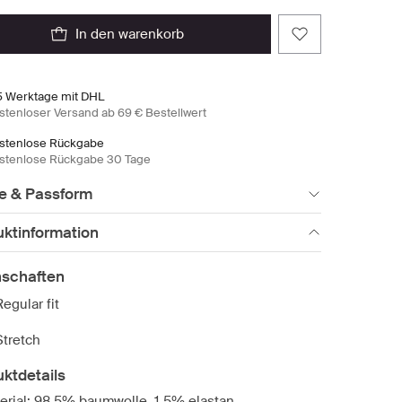
in den warenkorb
5 Werktage mit DHL
stenloser Versand ab 69 € Bestellwert
stenlose Rückgabe
stenlose Rückgabe 30 Tage
e & Passform
uktinformation
nschaften
Regular fit
Stretch
ktdetails
erial: 98.5% baumwolle, 1.5% elastan