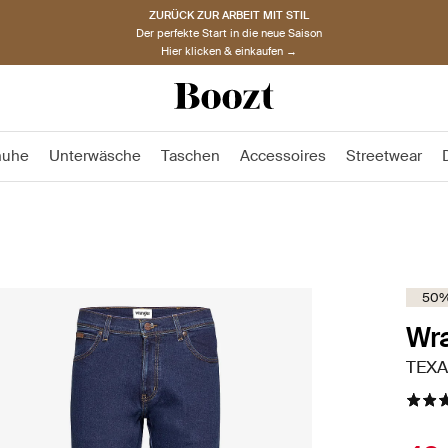
ZURÜCK ZUR ARBEIT MIT STIL
Der perfekte Start in die neue Saison
Hier klicken & einkaufen →
huhe
Unterwäsche
Taschen
Accessoires
Streetwear
50%
Wra
TEXA