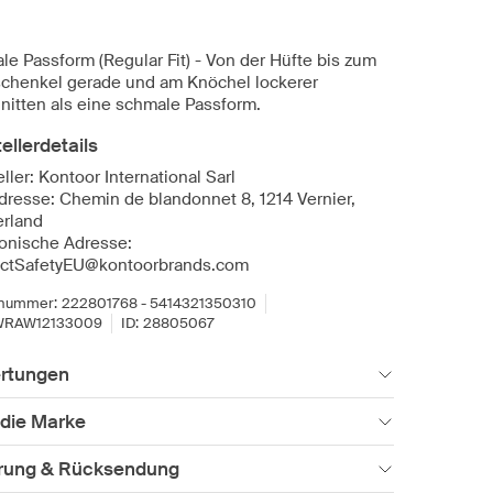
le Passform (Regular Fit) - Von der Hüfte bis zum
chenkel gerade und am Knöchel lockerer
nitten als eine schmale Passform.
ellerdetails
ller: Kontoor International Sarl
dresse: Chemin de blandonnet 8, 1214 Vernier,
erland
ronische Adresse:
ctSafetyEU@kontoorbrands.com
lnummer:
222801768 - 5414321350310
WRAW12133009
ID:
28805067
rtungen
 die Marke
erung & Rücksendung