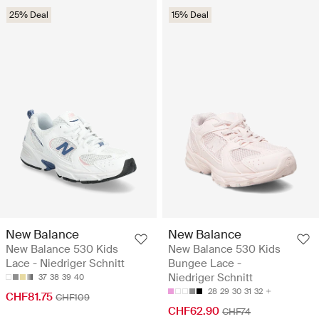
25% Deal
15% Deal
New Balance
New Balance
New Balance 530 Kids
New Balance 530 Kids
Lace - Niedriger Schnitt
Bungee Lace -
Niedriger Schnitt
37
38
39
40
28
29
30
31
32
CHF81.75
CHF109
CHF62.90
CHF74