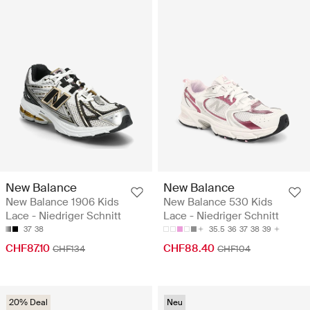
New Balance
New Balance
New Balance 1906 Kids
New Balance 530 Kids
Lace - Niedriger Schnitt
Lace - Niedriger Schnitt
37
38
35.5
36
37
38
39
CHF87.10
CHF88.40
CHF134
CHF104
20% Deal
Neu