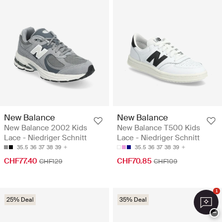
New Balance
New Balance
New Balance 2002 Kids
New Balance T500 Kids
Lace - Niedriger Schnitt
Lace - Niedriger Schnitt
35.5
36
37
38
39
35.5
36
37
38
39
CHF77.40
CHF70.85
CHF129
CHF109
1
25% Deal
35% Deal
−