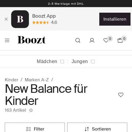
Kostenlose Rückgabe 30 Tage
Boozt App
installieren
4.6
0
0
Mädchen
Jungen
Kinder
Marken A-Z
New Balance für
Kinder
163 Artikel
filter
sortieren