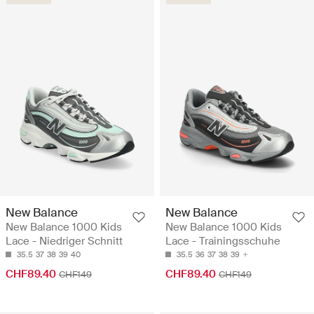
New Balance
New Balance
New Balance 1000 Kids
New Balance 1000 Kids
Lace - Niedriger Schnitt
Lace - Trainingsschuhe
35.5
37
38
39
40
35.5
36
37
38
39
CHF89.40
CHF89.40
CHF149
CHF149