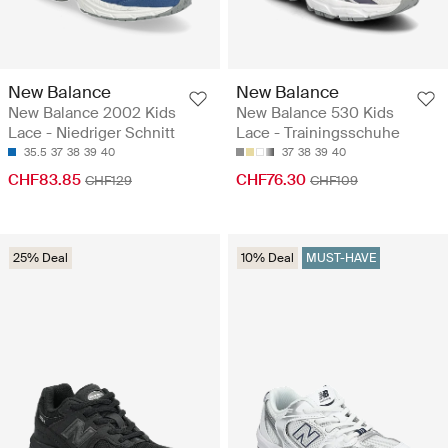
New Balance
New Balance
New Balance 2002 Kids
New Balance 530 Kids
Lace - Niedriger Schnitt
Lace - Trainingsschuhe
35.5
37
38
39
40
37
38
39
40
CHF83.85
CHF76.30
CHF129
CHF109
25% Deal
10% Deal
MUST-HAVE