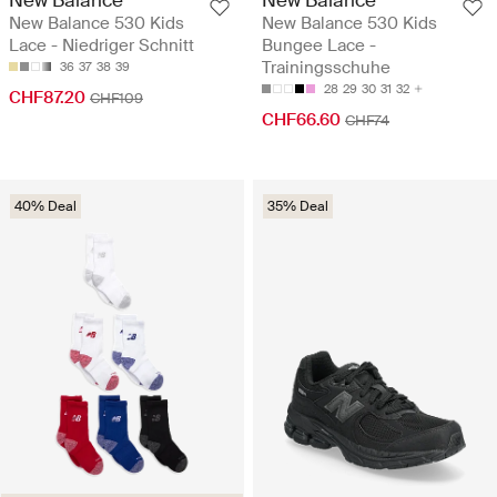
New Balance 530 Kids
New Balance 530 Kids
Lace - Niedriger Schnitt
Bungee Lace -
Trainingsschuhe
36
37
38
39
28
29
30
31
32
CHF87.20
CHF109
CHF66.60
CHF74
40% Deal
35% Deal