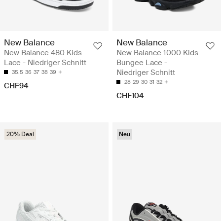
New Balance
New Balance
New Balance 480 Kids
New Balance 1000 Kids
Lace - Niedriger Schnitt
Bungee Lace -
Niedriger Schnitt
35.5
36
37
38
39
28
29
30
31
32
CHF94
CHF104
20% Deal
Neu