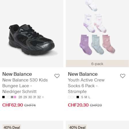
6-pack
New Balance
New Balance
New Balance 530 Kids
Youth Active Crew
Bungee Lace -
Socks 6 Pack -
Niedriger Schnitt
Strümpfe
28
29
30
31
32
S
M
L
CHF62.90
CHF20.30
CHF74
CHF29
40% Deal
40% Deal