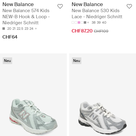
New Balance
New Balance
New Balance 574 Kids
New Balance 530 Kids
NEW-B Hook & Loop -
Lace - Niedriger Schnitt
Niedriger Schnitt
38
39
40
20
21
22.5
23
24
CHF87.20
CHF109
CHF64
Neu
Neu