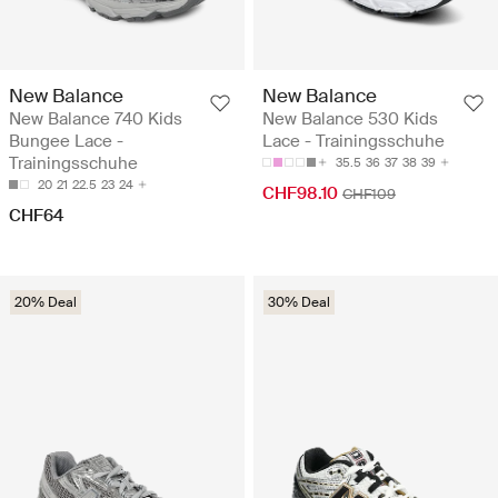
New Balance
New Balance
New Balance 740 Kids
New Balance 530 Kids
Bungee Lace -
Lace - Trainingsschuhe
Trainingsschuhe
35.5
36
37
38
39
20
21
22.5
23
24
CHF98.10
CHF109
CHF64
20% Deal
30% Deal