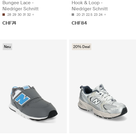
Bungee Lace -
Hook & Loop -
Niedriger Schnitt
Niedriger Schnitt
28
29
30
31
32
20
21
22.5
23
24
CHF74
CHF84
Neu
20% Deal