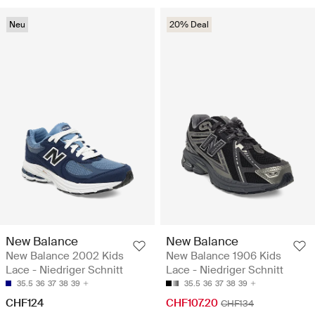
Neu
20% Deal
New Balance
New Balance
New Balance 2002 Kids
New Balance 1906 Kids
Lace - Niedriger Schnitt
Lace - Niedriger Schnitt
35.5
36
37
38
39
35.5
36
37
38
39
CHF124
CHF107.20
CHF134