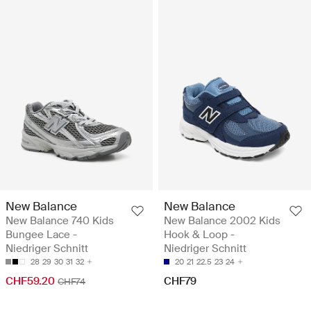
New Balance
New Balance
New Balance 740 Kids
New Balance 2002 Kids
Bungee Lace -
Hook & Loop -
Niedriger Schnitt
Niedriger Schnitt
28
29
30
31
32
20
21
22.5
23
24
CHF59.20
CHF79
CHF74