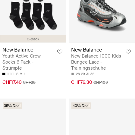
6-pack
New Balance
New Balance
Youth Active Crew
New Balance 1000 Kids
Socks 6 Pack -
Bungee Lace -
Strümpfe
Trainingsschuhe
S
M
L
28
29
31
32
CHF17.40
CHF76.30
CHF29
CHF109
35% Deal
40% Deal