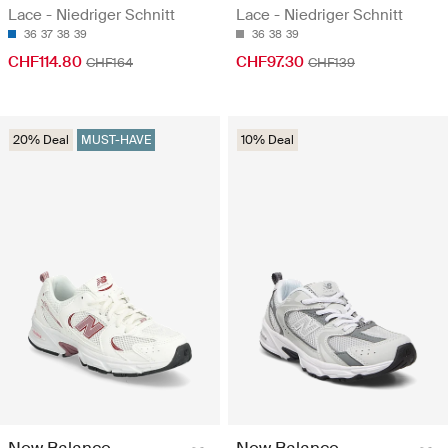
Lace - Niedriger Schnitt
Lace - Niedriger Schnitt
36
37
38
39
36
38
39
CHF114.80
CHF97.30
CHF164
CHF139
20% Deal
MUST-HAVE
10% Deal
New Balance
New Balance