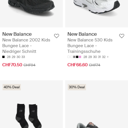
New Balance
New Balance
New Balance 2002 Kids
New Balance 530 Kids
Bungee Lace -
Bungee Lace -
Niedriger Schnitt
Trainingsschuhe
28
29
30
33
28
29
30
31
32
CHF70.50
CHF66.60
CHF94
CHF74
40% Deal
30% Deal