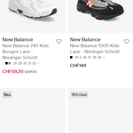
New Balance
New Balance
New Balance 740 Kids
New Balance 1000 Kids
Bungee Lace -
Lace - Niedriger Schnitt
Niedriger Schnitt
35.5
36
37
38
39
28
29
30
31
32
CHF144
CHF59.20
CHF74
Neu
15% Deal