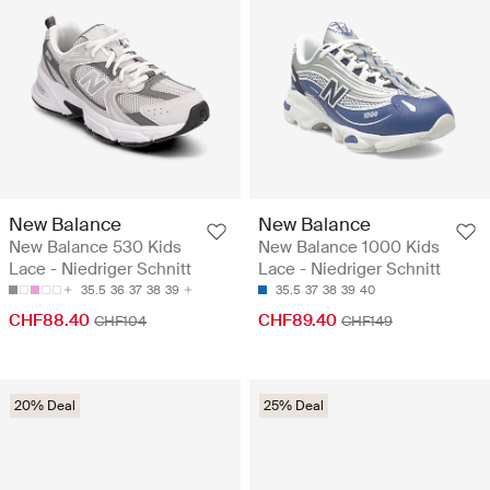
New Balance
New Balance
New Balance 530 Kids
New Balance 1000 Kids
Lace - Niedriger Schnitt
Lace - Niedriger Schnitt
35.5
36
37
38
39
35.5
37
38
39
40
CHF88.40
CHF89.40
CHF104
CHF149
20% Deal
25% Deal