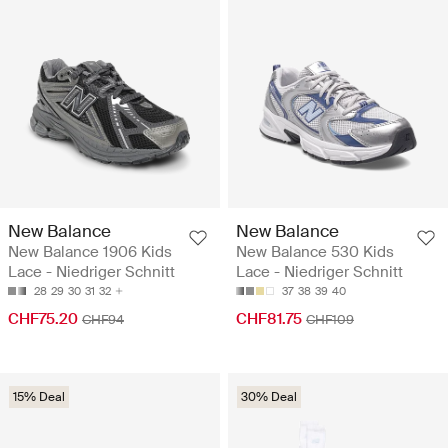
New Balance
New Balance
New Balance 1906 Kids
New Balance 530 Kids
Lace - Niedriger Schnitt
Lace - Niedriger Schnitt
28
29
30
31
32
37
38
39
40
CHF75.20
CHF81.75
CHF94
CHF109
15% Deal
30% Deal