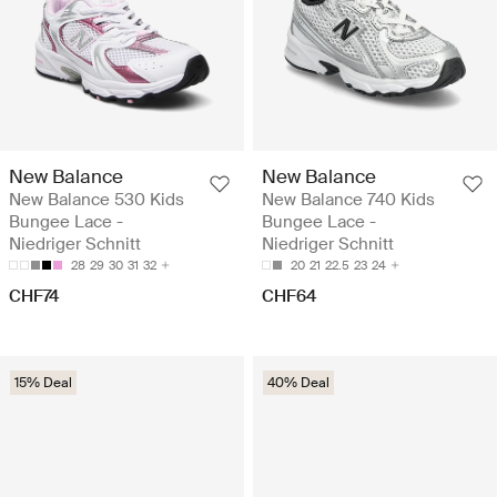
New Balance
New Balance
New Balance 530 Kids
New Balance 740 Kids
Bungee Lace -
Bungee Lace -
Niedriger Schnitt
Niedriger Schnitt
28
29
30
31
32
20
21
22.5
23
24
CHF74
CHF64
15% Deal
40% Deal