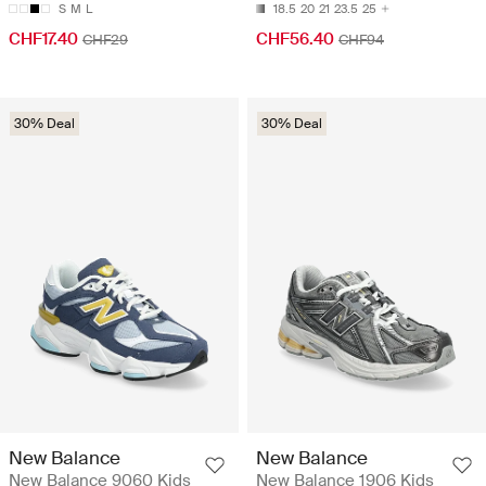
S
M
L
18.5
20
21
23.5
25
CHF17.40
CHF56.40
CHF29
CHF94
30% Deal
30% Deal
New Balance
New Balance
New Balance 9060 Kids
New Balance 1906 Kids