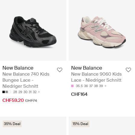
New Balance
New Balance
New Balance 740 Kids
New Balance 9060 Kids
Bungee Lace -
Lace - Niedriger Schnitt
Niedriger Schnitt
35.5
36
37
38
39
28
29
30
31
32
CHF164
CHF59.20
CHF74
35% Deal
15% Deal