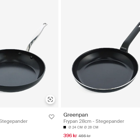
Greenpan
 Stegepander
Frypan 28cm - Stegepander
Ø 24 CM
Ø 28 CM
396 kr
466 kr