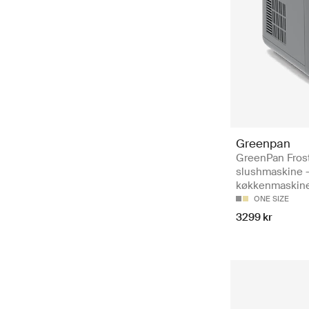
Greenpan
GreenPan Frost
slushmaskine –
køkkenmaskin
ONE SIZE
3299 kr