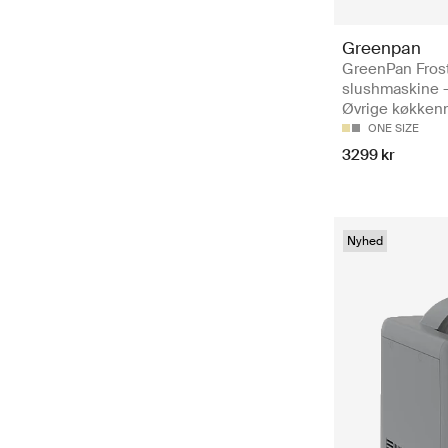
Greenpan
GreenPan Frost
slushmaskine 
Øvrige køkken
ONE SIZE
3299 kr
Nyhed