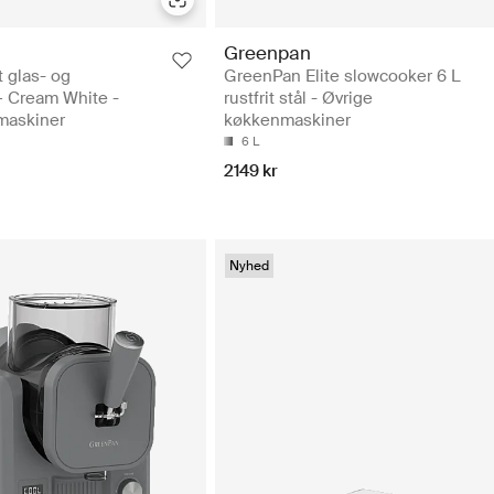
Greenpan
 glas- og
GreenPan Elite slowcooker 6 L
– Cream White -
rustfrit stål - Øvrige
maskiner
køkkenmaskiner
6 L
2149 kr
Nyhed