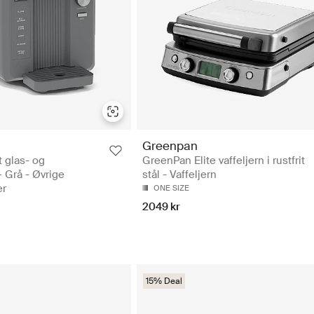
Greenpan
 glas- og
GreenPan Elite vaffeljern i rustfrit
 Grå - Øvrige
stål - Vaffeljern
er
ONE SIZE
2049 kr
15% Deal