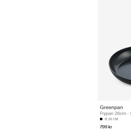
Greenpan
Frypan 26cm -
Ø 26 CM
799 kr