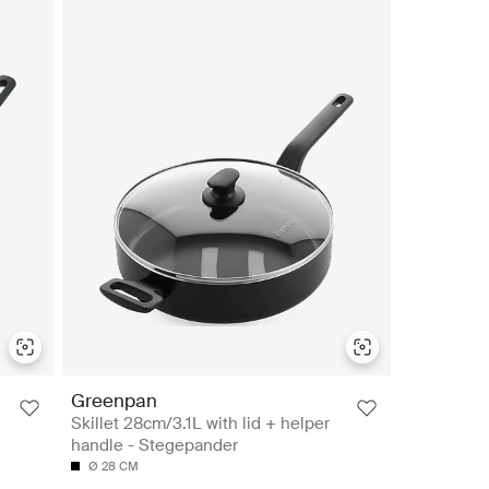
Greenpan
Skillet 28cm/3.1L with lid + helper
handle - Stegepander
Ø 28 CM