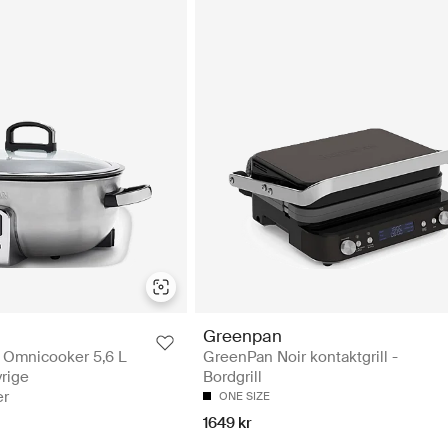
Greenpan
 Omnicooker 5,6 L
GreenPan Noir kontaktgrill -
vrige
Bordgrill
er
ONE SIZE
1649 kr