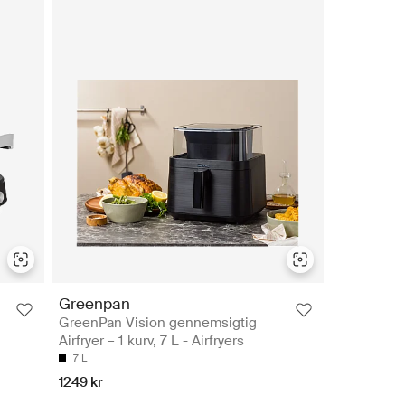
Greenpan
GreenPan Vision gennemsigtig
Airfryer – 1 kurv, 7 L - Airfryers
7 L
1249 kr