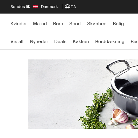
Sendes til:
Danmark
DA
Kvinder
Mænd
Børn
Sport
Skønhed
Bolig
Vis alt
Nyheder
Deals
Køkken
Borddækning
Ba