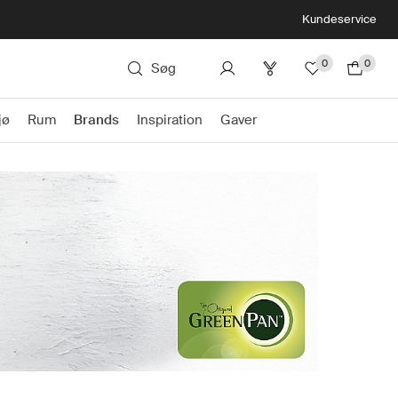
Kundeservice
0
0
Søg
jø
Rum
Brands
Inspiration
Gaver