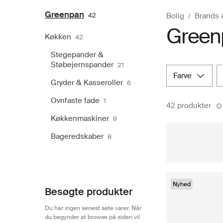
Greenpan
42
Bolig
Brands 
Green
Køkken
42
Stegepander &
Støbejernspander
21
farve
Gryder & Kasseroller
6
Ovnfaste fade
1
42 produkter
Køkkenmaskiner
9
Bageredskaber
8
Nyhed
Besøgte produkter
Du har ingen senest sete varer. Når
du begynder at browse på siden vil