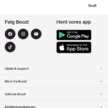
Vis alt
Følg Boozt
Hent vores app
Hjælp & support
Kundeservice
Levering
Mere fra Boozt
Retur
Betaling
Om Os
Officiel rabatkode
Udforsk Boozt
Gavekort
Vores apps
Karriere
Firmainformation
Club Boozt
Betalingsmuligheder