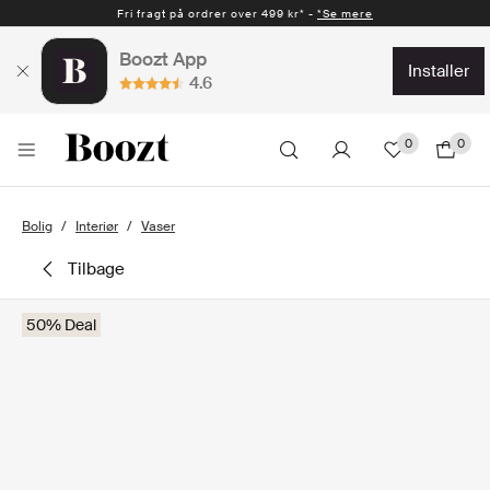
Fri fragt på ordrer over 499 kr* -
*Se mere
Boozt App
installer
4.6
0
0
Bolig
Interiør
Vaser
tilbage
50% Deal