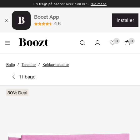
Fri fragt på ordrer over 499 kr* -
*Se mere
Boozt App
installer
4.6
0
0
Bolig
Tekstiler
Køkkentekstiler
tilbage
30% Deal