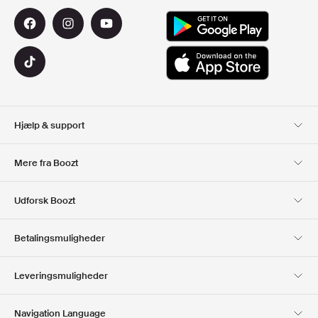
Hjælp & support
Kundeservice
Levering
Mere fra Boozt
Retur
Betaling
Om Os
Officiel rabatkode
Udforsk Boozt
Gavekort
Vores apps
Karriere
Firmainformation
Club Boozt
Betalingsmuligheder
Investorrelationer
Ansvar
Presse & udmærkelser
Boozt Outlet
Leveringsmuligheder
Navigation Language