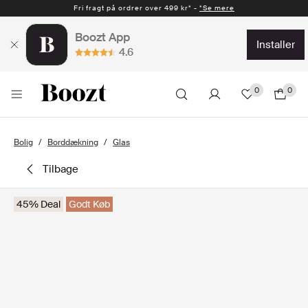
Fri fragt på ordrer over 499 kr* -
*Se mere
Boozt App
installer
4.6
0
0
Bolig
Borddækning
Glas
tilbage
45% Deal
Godt Køb