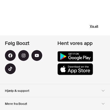
Vis alt
Følg Boozt
Hent vores app
Hjælp & support
Kundeservice
Levering
Mere fra Boozt
Retur
Betaling