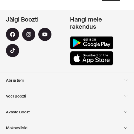
Jälgi Boozti
Hangi meie
rakendus
Abi ja tugi
Klienditugi
Kohaletoimetamine
Veel Boozti
Tagastamine
Maksmine
Meist
Ametlik kupongi leht
Avasta Boozt
Kinkekaardid
Meie rakendused
Karjäär
Ettevõtte info
Club Boozt
Makseviisid
Investorite suhted
Vastutus