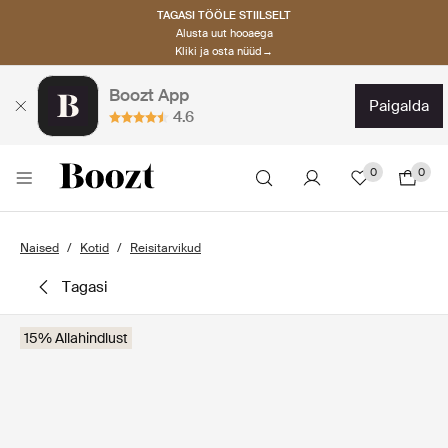
TAGASI TÖÖLE STIILSELT
Alusta uut hooaega
Kliki ja osta nüüd→
Boozt App
paigalda
4.6
0
0
Naised
Kotid
Reisitarvikud
tagasi
15% Allahindlust