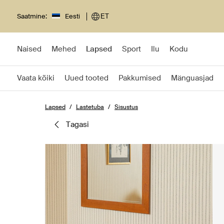
Saatmine:
Eesti
ET
Naised
Mehed
Lapsed
Sport
Ilu
Kodu
Vaata kõiki
Uued tooted
Pakkumised
Mänguasjad
Lapsed
Lastetuba
Sisustus
tagasi