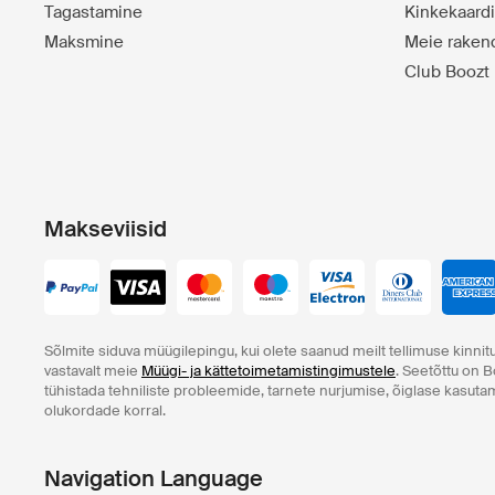
Tagastamine
Kinkekaard
Maksmine
Meie raken
Club Boozt
Makseviisid
Sõlmite siduva müügilepingu, kui olete saanud meilt tellimuse kinnitu
vastavalt meie
Müügi- ja kättetoimetamistingimustele
. Seetõttu on B
tühistada tehniliste probleemide, tarnete nurjumise, õiglase kasut
olukordade korral.
Navigation Language