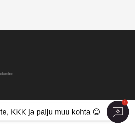
endamine
1
te, KKK ja palju muu kohta 😊