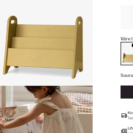
Värv:
Suuru
Ko
Ta
Li