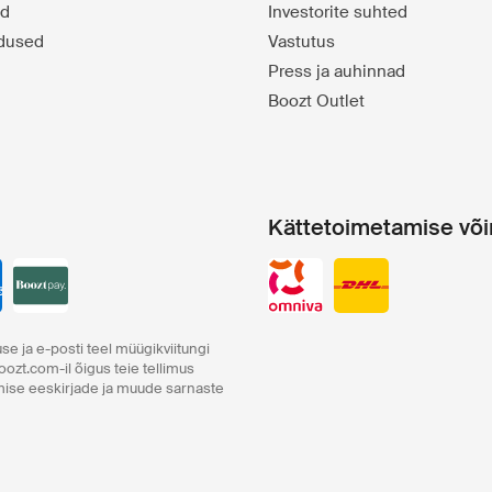
id
Investorite suhted
dused
Vastutus
Press ja auhinnad
Boozt Outlet
Kättetoimetamise võ
se ja e-posti teel müügikviitungi
oozt.com-il õigus teie tellimus
amise eeskirjade ja muude sarnaste