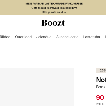
MEIE PARIMAD LASTEKAUPADE PAKKUMUSED
Osta riideid, ülerõivaid, jalatseid jpm!
Kliki ja osta nüüd →
Riided
Õueriided
Jalanõud
Aksessuaarid
Lastetuba
25% 
No
Book
90
120 €