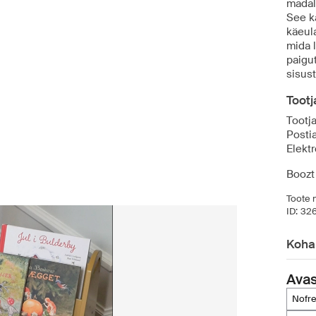
madal
See k
käeul
mida 
paigut
sisus
Toot
Tootj
Posti
Elekt
Boozt
Toote n
ID:
32
Koha
Ava
nofr