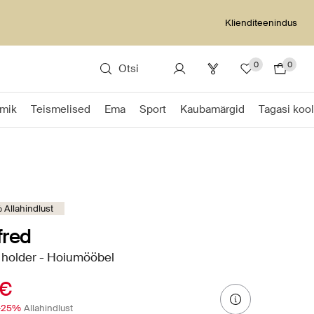
Klienditeenindus
0
0
Otsi
Imik
Teismelised
Ema
Sport
Kaubamärgid
Tagasi kool
Allahindlust
fred
 holder - Hoiumööbel
 €
-25%
Allahindlust