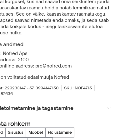
al kõrgusel, kus nad saavad oma seiklusteni jõuda.
aasaskantav raamatuhoidja hoiab lemmikraamatud
atuses. See on väike, kaasaskantav raamatukogu,
lapsed saavad nimetada enda omaks, ja seda saab
ada kõikjale kodus - isegi täiskasvanute elutoa
tuse hulka.
ja andmed
a: Nofred Aps
aadress: 2100
roniline aadress: pro@nofred.com
 on volitatud edasimüüja Nofred
r:
229233147 - 5713994147150
SKU:
NOF4715
687636
letoimetamine ja tagastamine
sta rohkem
ed
sisustus
mööbel
hoiustamine