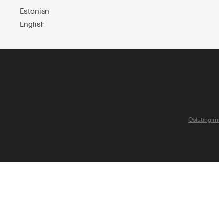
Estonian
English
Ostutingim