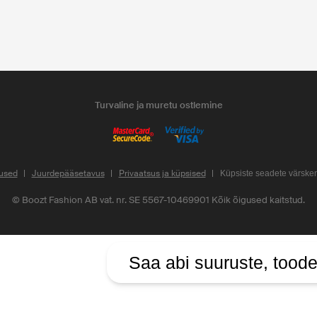
Turvaline ja muretu ostlemine
used
Juurdepääsetavus
Privaatsus ja küpsised
Küpsiste seadete värsk
©
Boozt Fashion AB vat. nr. SE 5567-10469901
Kõik õigused kaitstud.
Saa abi suuruste, toode