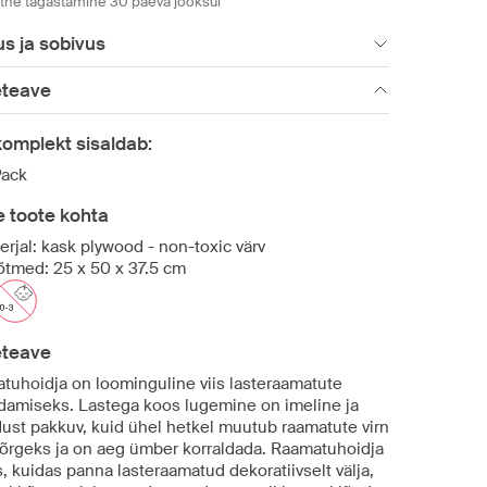
htne tagastamine 30 päeva jooksul
s ja sobivus
eteave
omplekt sisaldab:
ack
 toote kohta
erjal: kask plywood - non-toxic värv
tmed: 25 x 50 x 37.5 cm
eteave
tuhoidja on loominguline viis lasteraamatute
ldamiseks. Lastega koos lugemine on imeline ja
dust pakkuv, kuid ühel hetkel muutub raamatute virn
 kõrgeks ja on aeg ümber korraldada. Raamatuhoidja
s, kuidas panna lasteraamatud dekoratiivselt välja,