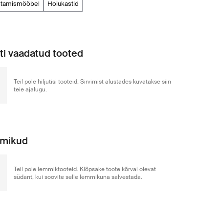
ustamismööbel
hoiukastid
uti vaadatud tooted
Teil pole hiljutisi tooteid. Sirvimist alustades kuvatakse siin
teie ajalugu.
mikud
Teil pole lemmiktooteid. Klõpsake toote kõrval olevat
südant, kui soovite selle lemmikuna salvestada.