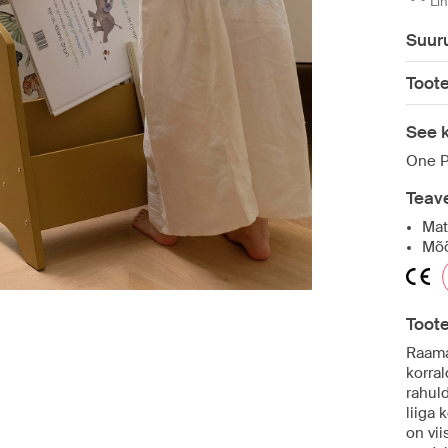
Li
Suuru
Toot
See k
One P
Teave
Mat
Mõõ
Toot
Raama
korra
rahul
liiga
on vii