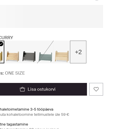
CURRY
+2
s:
ONE SIZE
lisa ostukorvi
haletoimetamine 3-5 tööpäeva
suta kohaletoomine tellimustele üle 59 €
htne tagastamine