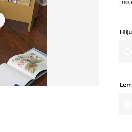
hoi
Hilj
Lem