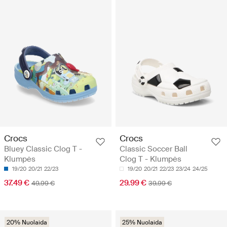
Crocs
Crocs
Bluey Classic Clog T -
Classic Soccer Ball
Klumpės
Clog T - Klumpės
19/20
20/21
22/23
19/20
20/21
22/23
23/24
24/25
37.49 €
29.99 €
49.99 €
39.99 €
20% Nuolaida
25% Nuolaida