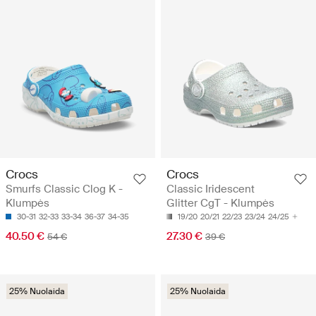
Crocs
Crocs
Smurfs Classic Clog K -
Classic Iridescent
Klumpės
Glitter CgT - Klumpės
30-31
32-33
33-34
36-37
34-35
19/20
20/21
22/23
23/24
24/25
40.50 €
27.30 €
54 €
39 €
25% Nuolaida
25% Nuolaida