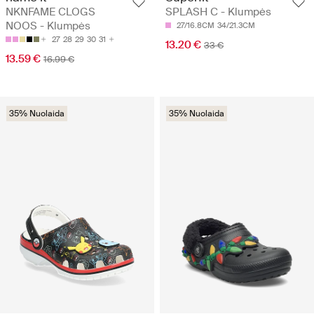
NKNFAME CLOGS
SPLASH C - Klumpės
NOOS - Klumpės
27/16.8CM
34/21.3CM
27
28
29
30
31
13.20 €
33 €
13.59 €
16.99 €
35% Nuolaida
35% Nuolaida