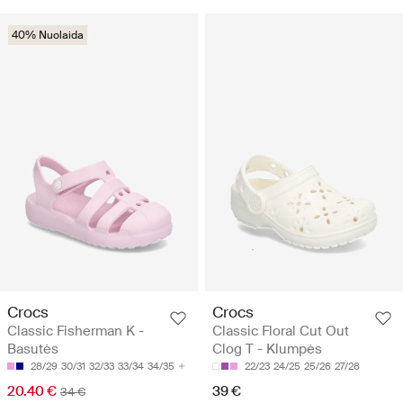
40% Nuolaida
Crocs
Crocs
Classic Fisherman K -
Classic Floral Cut Out
Basutės
Clog T - Klumpės
28/29
30/31
32/33
33/34
34/35
22/23
24/25
25/26
27/28
20.40 €
39 €
34 €