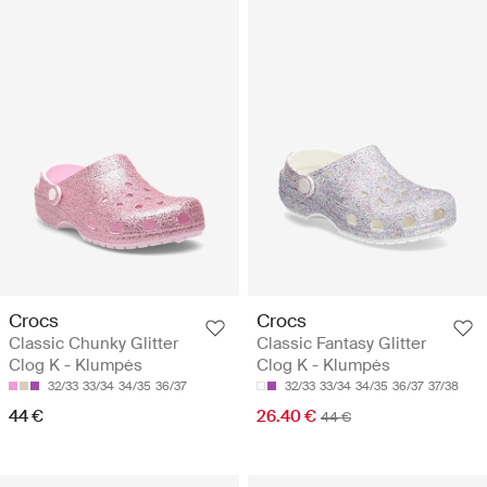
Crocs
Crocs
Classic Chunky Glitter
Classic Fantasy Glitter
Clog K - Klumpės
Clog K - Klumpės
32/33
33/34
34/35
36/37
32/33
33/34
34/35
36/37
37/38
44 €
26.40 €
44 €