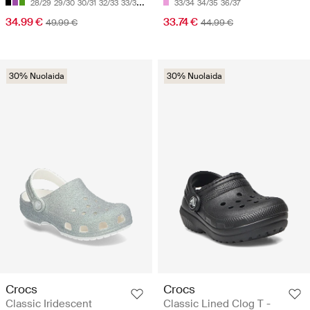
28/29
29/30
30/31
32/33
33/34
33/34
34/35
36/37
34.99 €
33.74 €
49.99 €
44.99 €
30% Nuolaida
30% Nuolaida
Crocs
Crocs
Classic Iridescent
Classic Lined Clog T -