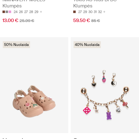
Klumpės
Klumpės
24
26
27
28
29
27
29
30
31
32
13.00 €
59.50 €
25.99 €
85 €
50% Nuolaida
40% Nuolaida