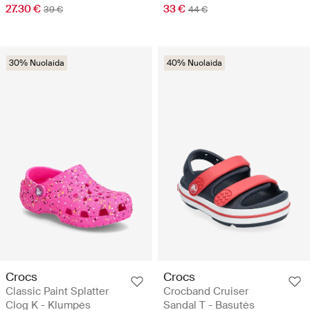
27.30 €
33 €
39 €
44 €
30% Nuolaida
40% Nuolaida
Crocs
Crocs
Classic Paint Splatter
Crocband Cruiser
Clog K - Klumpės
Sandal T - Basutės