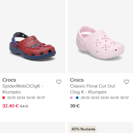
Crocs
Crocs
SpiderWebClClgK -
Classic Floral Cut Out
Klumpės
Clog K - Klumpės
32/33
33/34
34/35
36/37
28/29
32/33
33/34
34/35
36/37
32.40 €
39 €
54 €
40% Nuolaida