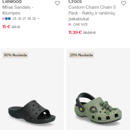
Liewood
Crocs
Milas Sandals -
Custom Charm Chain 5
Klumpės
Pack - Raktų ir rankinių
pakabukai
25
26
27
28
29
ONE SIZE
15 €
30 €
11.39 €
18.99 €
30% Nuolaida
25% Nuolaida