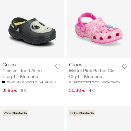
Crocs
Crocs
Classic Lined Alien
Mattel Pink Barbie Cls
Clog T - Klumpės
Clg T - Klumpės
19/20
20/21
22/23
23/24
24/25
19/20
20/21
22/23
23/24
24/25
31.85 €
30.80 €
49 €
44 €
25% Nuolaida
30% Nuolaida