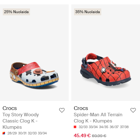
25% Nuolaida
35% Nuolaida
Crocs
Crocs
Toy Story Woody
Spider-Man All Terrain
Classic Clog K -
Clog K - Klumpės
Klumpės
32/33
33/34
34/35
36/37
37/38
28/29
30/31
32/33
33/34
45.49 €
69.99 €