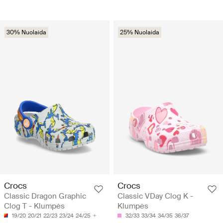
30% Nuolaida
25% Nuolaida
Crocs
Crocs
Classic Dragon Graphic
Classic VDay Clog K -
Clog T - Klumpės
Klumpės
19/20
20/21
22/23
23/24
24/25
32/33
33/34
34/35
36/37