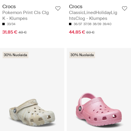
Crocs
Crocs
Pokemon Print Cls Clg
ClassicLinedHolidayLig
K - Klumpės
htsClog - Klumpės
33/34
36/37
37/38
38/39
39/40
31.85 €
44.85 €
49 €
69 €
30% Nuolaida
30% Nuolaida