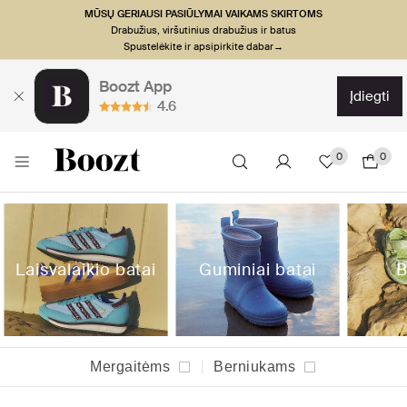
MŪSŲ GERIAUSI PASIŪLYMAI VAIKAMS SKIRTOMS
Drabužius, viršutinius drabužius ir batus
Spustelėkite ir apsipirkite dabar→
Boozt App
įdiegti
4.6
0
0
Laisvalaikio batai
Guminiai batai
B
Mergaitėms
Berniukams