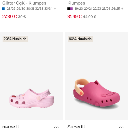
Glitter CgK - Klumpės
Klumpės
28/29
29/30
30/31
32/33
33/34
19/20
20/21
22/23
23/24
24/25
27.30 €
31.49 €
39 €
44.99 €
20% Nuolaida
60% Nuolaida
name it
Superfit