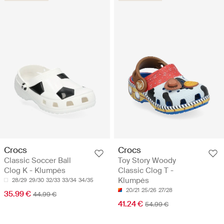
Crocs
Crocs
Classic Soccer Ball
Toy Story Woody
Clog K - Klumpės
Classic Clog T -
Klumpės
28/29
29/30
32/33
33/34
34/35
20/21
25/26
27/28
35.99 €
44.99 €
41.24 €
54.99 €