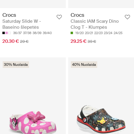
Crocs
Crocs
Saturday Slide W -
Classic IAM Scary Dino
Baseino šlepetės
Clog T - Klumpės
36/37
37/38
38/39
39/40
19/20
20/21
22/23
23/24
24/25
20.30 €
29.25 €
29 €
39 €
30% Nuolaida
40% Nuolaida