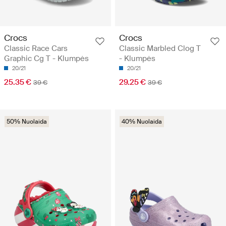
Crocs
Crocs
Classic Race Cars
Classic Marbled Clog T
Graphic Cg T - Klumpės
- Klumpės
20/21
20/21
25.35 €
29.25 €
39 €
39 €
50% Nuolaida
40% Nuolaida