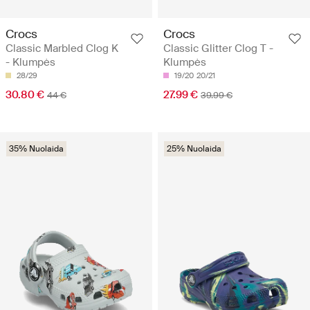
Crocs
Crocs
Classic Marbled Clog K
Classic Glitter Clog T -
- Klumpės
Klumpės
28/29
19/20
20/21
30.80 €
27.99 €
44 €
39.99 €
35% Nuolaida
25% Nuolaida