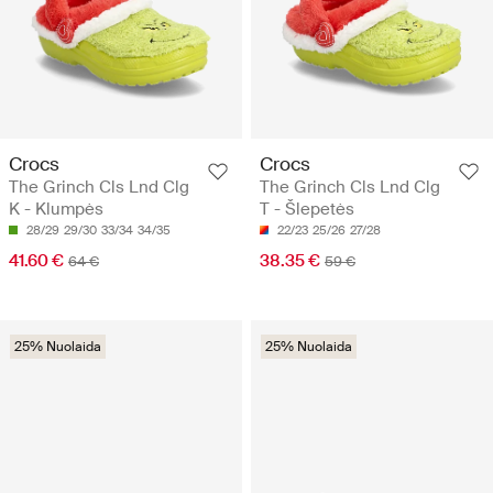
Crocs
Crocs
The Grinch Cls Lnd Clg
The Grinch Cls Lnd Clg
K - Klumpės
T - Šlepetės
28/29
29/30
33/34
34/35
22/23
25/26
27/28
41.60 €
38.35 €
64 €
59 €
25% Nuolaida
25% Nuolaida