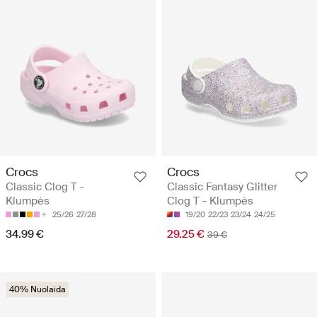
Crocs
Crocs
Classic Clog T -
Classic Fantasy Glitter
Klumpės
Clog T - Klumpės
25/26
27/28
19/20
22/23
23/24
24/25
34.99 €
29.25 €
39 €
40% Nuolaida