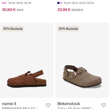
32/33
33/34
34/35
19/20
20/21
22/23
23/24
30.80 €
20.99 €
44 €
34.99 €
50% Nuolaida
30% Nuolaida
name it
Birkenstock
NMNAVERY MULES -
Tokio AS Kids BFBC -