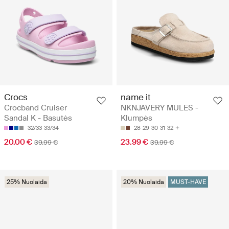
Crocs
name it
Crocband Cruiser
NKNJAVERY MULES -
Sandal K - Basutės
Klumpės
32/33
33/34
28
29
30
31
32
20.00 €
23.99 €
39.99 €
39.99 €
25% Nuolaida
20% Nuolaida
MUST-HAVE