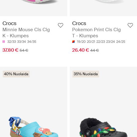
Crocs
Crocs
Minnie Mouse Cls Clg
Pokemon Print Cls Clg
K - Klumpės
T - Klumpės
32/33
33/34
34/35
19/20
20/21
22/23
23/24
24/25
37.80 €
26.40 €
54 €
44 €
40% Nuolaida
35% Nuolaida