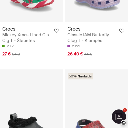
Crocs
Crocs
Mickey Xmas Lined Cls
Classic IAM Butterfly
Clg T - Šlepetės
Clog T - Klumpės
20-21
20/21
27 €
26.40 €
54 €
44 €
50% Nuolaida
1
−