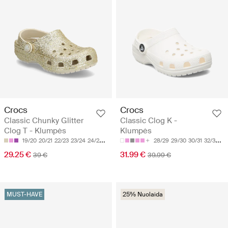
Crocs
Crocs
Classic Chunky Glitter
Classic Clog K -
Clog T - Klumpės
Klumpės
19/20
20/21
22/23
23/24
24/25
28/29
29/30
30/31
32/33
33
29.25 €
31.99 €
39 €
39.99 €
MUST-HAVE
25% Nuolaida