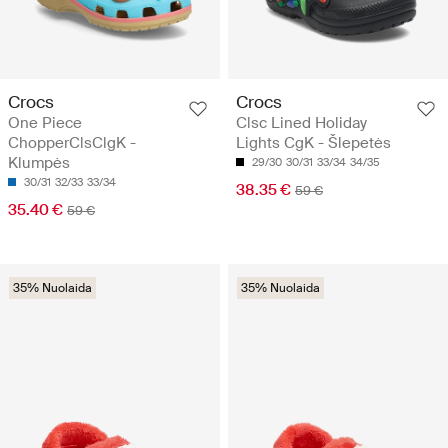
Crocs
Crocs
One Piece
Clsc Lined Holiday
ChopperClsClgK -
Lights CgK - Šlepetės
Klumpės
29/30
30/31
33/34
34/35
30/31
32/33
33/34
38.35 €
59 €
35.40 €
59 €
35% Nuolaida
35% Nuolaida