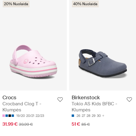
20% Nuolaida
40% Nuolaida
Crocs
Birkenstock
Crocband Clog T -
Tokio AS Kids BFBC -
Klumpės
Klumpės
19/20
20/21
22/23
26
27
28
29
30
31.99 €
51 €
39.99 €
85 €