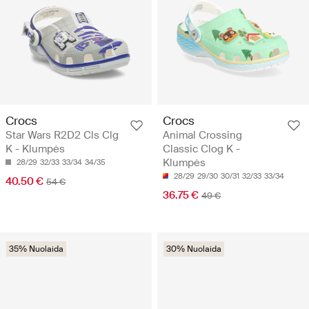
Crocs
Crocs
Star Wars R2D2 Cls Clg
Animal Crossing
K - Klumpės
Classic Clog K -
Klumpės
28/29
32/33
33/34
34/35
28/29
29/30
30/31
32/33
33/34
40.50 €
54 €
36.75 €
49 €
35% Nuolaida
30% Nuolaida