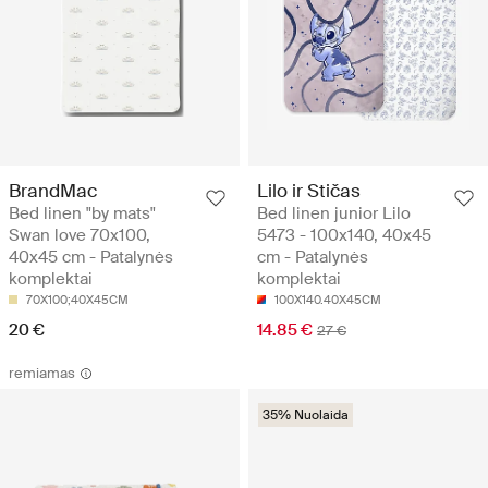
BrandMac
Lilo ir Stičas
Bed linen "by mats"
Bed linen junior Lilo
Swan love 70x100,
5473 - 100x140, 40x45
40x45 cm - Patalynės
cm - Patalynės
komplektai
komplektai
70X100;40X45CM
100X140.40X45CM
20 €
14.85 €
27 €
remiamas
35% Nuolaida