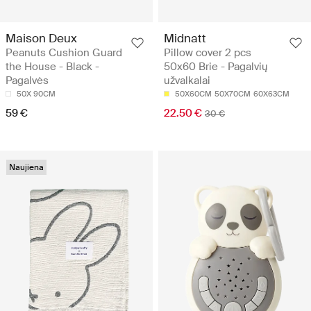
Maison Deux
Midnatt
Peanuts Cushion Guard
Pillow cover 2 pcs
the House - Black -
50x60 Brie - Pagalvių
Pagalvės
užvalkalai
50X 90CM
50X60CM
50X70CM
60X63CM
59 €
22.50 €
30 €
Naujiena