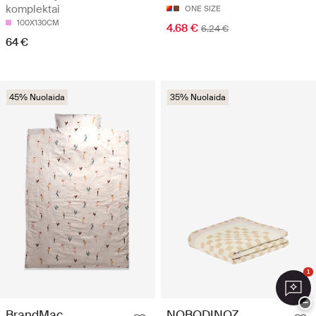
komplektai
ONE SIZE
100X130CM
4.68 €
6.24 €
64 €
45% Nuolaida
35% Nuolaida
1
−
BrandMac
NOBODINOZ