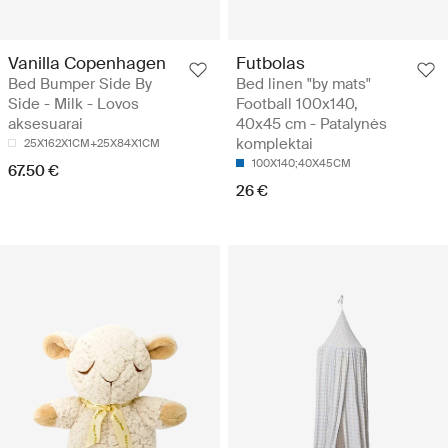
Vanilla Copenhagen
Futbolas
Bed Bumper Side By
Bed linen "by mats"
Side - Milk - Lovos
Football 100x140,
aksesuarai
40x45 cm - Patalynės
komplektai
25X162X1CM+25X84X1CM
100X140;40X45CM
67.50 €
26 €