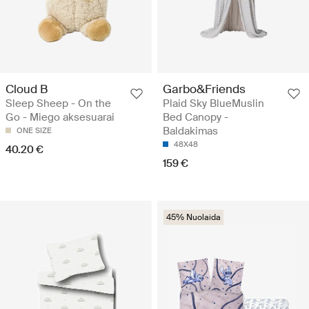
Cloud B
Garbo&Friends
Sleep Sheep - On the
Plaid Sky BlueMuslin
Go - Miego aksesuarai
Bed Canopy -
Baldakimas
ONE SIZE
48X48
40.20 €
159 €
45% Nuolaida