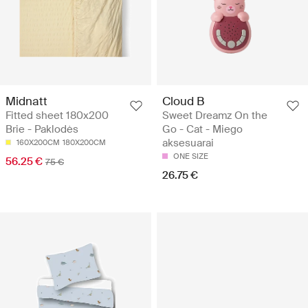
Midnatt
Cloud B
Fitted sheet 180x200
Sweet Dreamz On the
Brie - Paklodės
Go - Cat - Miego
aksesuarai
160X200CM
180X200CM
ONE SIZE
56.25 €
75 €
26.75 €