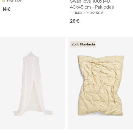
Swan love 100x140,
ONE SIZE
40x45 cm - Paklodės
14 €
100X14040X45CM
26 €
25% Nuolaida