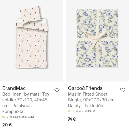
BrandMac
Garbo&Friends
Bed linen "by mats" Toy
Muslin Fitted Sheet
soldier 70x100, 40x45
Single, 90x200x30 cm,
cm - Patalynės
Dainty - Paklodės
komplektai
90X200X30CM
70X100;40X45CM
74 €
20 €