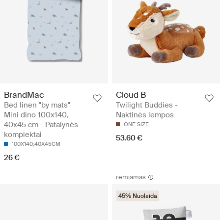
BrandMac
Cloud B
Bed linen "by mats"
Twilight Buddies -
Mini dino 100x140,
Naktinės lempos
40x45 cm - Patalynės
ONE SIZE
komplektai
53.60 €
100X140;40X45CM
26 €
remiamas
45% Nuolaida