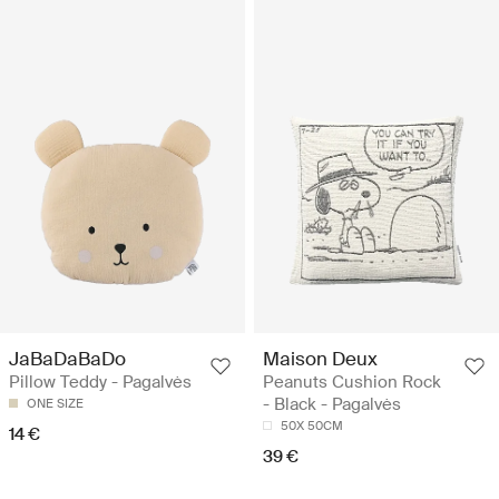
JaBaDaBaDo
Maison Deux
Pillow Teddy - Pagalvės
Peanuts Cushion Rock
- Black - Pagalvės
ONE SIZE
50X 50CM
14 €
39 €