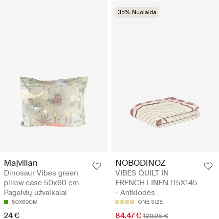
35% Nuolaida
Majvillan
NOBODINOZ
Dinosaur Vibes green
VIBES QUILT IN
pillow case 50x60 cm -
FRENCH LINEN 115X145
Pagalvių užvalkalai
- Antklodės
50X60CM
ONE SIZE
24 €
84.47 €
129.95 €