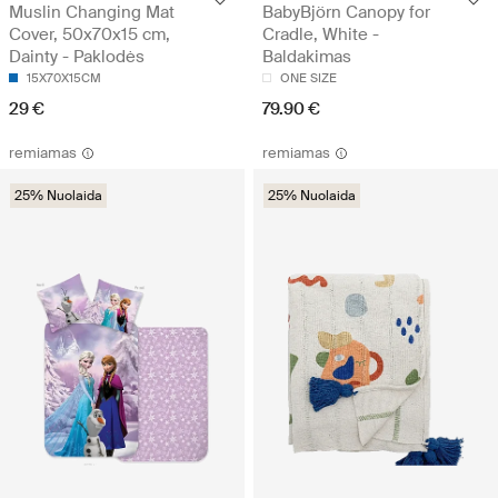
Muslin Changing Mat
BabyBjörn Canopy for
Cover, 50x70x15 cm,
Cradle, White -
Dainty - Paklodės
Baldakimas
15X70X15CM
ONE SIZE
29 €
79.90 €
remiamas
remiamas
25% Nuolaida
25% Nuolaida