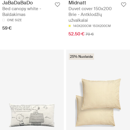
JaBaDaBaDo
Midnatt
Bed canopy white -
Duvet cover 150x200
Baldakimas
Brie - Antklodžių
užvalkalai
ONE SIZE
140X200CM
150X200CM
59 €
52.50 €
70 €
25% Nuolaida