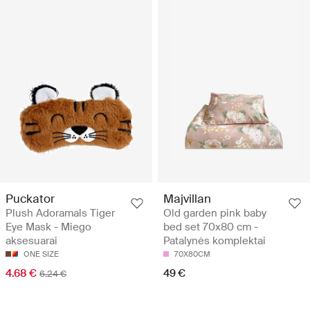
Puckator
Majvillan
Plush Adoramals Tiger
Old garden pink baby
Eye Mask - Miego
bed set 70x80 cm -
aksesuarai
Patalynės komplektai
ONE SIZE
70X80CM
4.68 €
49 €
6.24 €