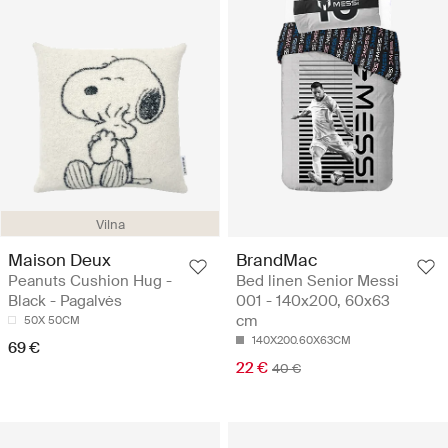
Vilna
Maison Deux
BrandMac
Peanuts Cushion Hug -
Bed linen Senior Messi
Black - Pagalvės
001 - 140x200, 60x63
cm
50X 50CM
140X200.60X63CM
69 €
22 €
40 €