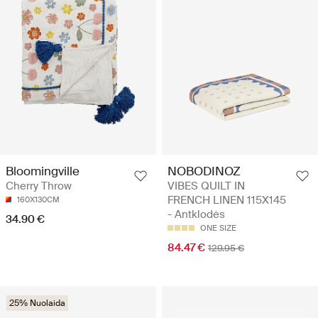
NOBODINOZ
Bloomingville
VIBES QUILT IN
Cherry Throw
FRENCH LINEN 115X145
160X130CM
- Antklodės
34.90 €
ONE SIZE
84.47 €
129.95 €
25% Nuolaida