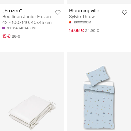
„Frozen“
Bloomingville
Bed linen Junior Frozen
Sylvie Throw
42 - 100x140, 40x45 cm
160X130CM
100X140.40X45CM
18.68 €
24.90 €
15 €
20 €