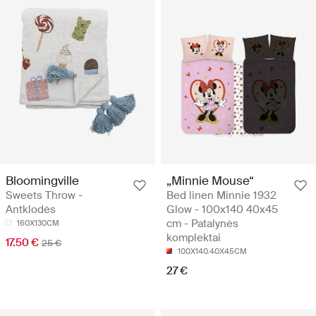
Bloomingville
„Minnie Mouse“
Sweets Throw -
Bed linen Minnie 1932
Antklodės
Glow - 100x140 40x45
cm - Patalynės
160X130CM
komplektai
17.50 €
25 €
100X140.40X45CM
27 €