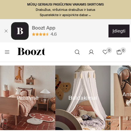
MŪSŲ GERIAUSI PASIŪLYMAI VAIKAMS SKIRTOMS
Drabužius, viršutinius drabužius ir batus
Spustelėkite ir apsipirkite dabar→
Boozt App
įdiegti
4.6
0
0
Ant
Patalynė
Baldakimai
p