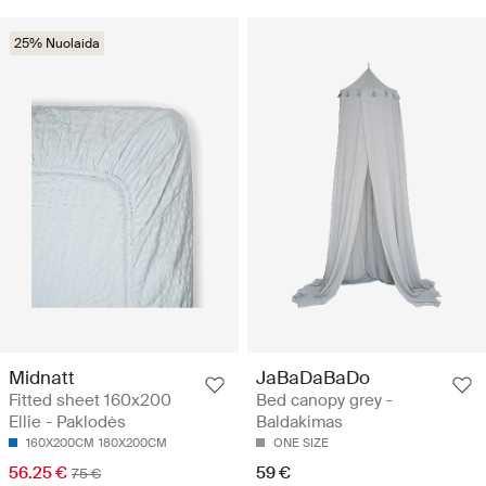
25% Nuolaida
Midnatt
JaBaDaBaDo
Fitted sheet 160x200
Bed canopy grey -
Ellie - Paklodės
Baldakimas
160X200CM
180X200CM
ONE SIZE
56.25 €
59 €
75 €