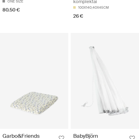
komplektai
ONE SIZE
100X140;40X45CM
80.50 €
26 €
Garbo&Friends
BabyBjörn