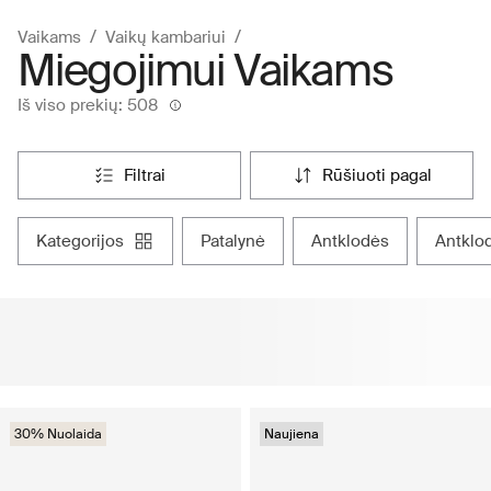
Vaikams
Vaikų kambariui
Miegojimui Vaikams
Iš viso prekių: 508
filtrai
rūšiuoti pagal
kategorijos
patalynė
antklodės
antklo
30% Nuolaida
Naujiena