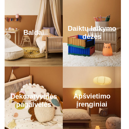
Daiktų laikymo
Baldai
dėžės
Apšvietimo
Dekoratyvinės
įrenginiai
pagalvėlės