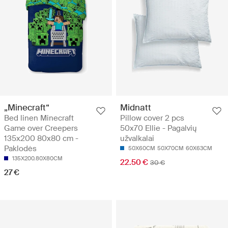
„Minecraft“
Midnatt
Bed linen Minecraft
Pillow cover 2 pcs
Game over Creepers
50x70 Ellie - Pagalvių
135x200 80x80 cm -
užvalkalai
Paklodės
50X60CM
50X70CM
60X63CM
135X200.80X80CM
22.50 €
30 €
27 €