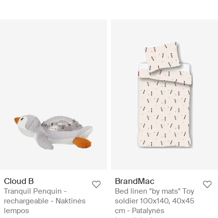
Cloud B
BrandMac
Tranquil Penquin -
Bed linen "by mats" Toy
rechargeable - Naktinės
soldier 100x140, 40x45
lempos
cm - Patalynės