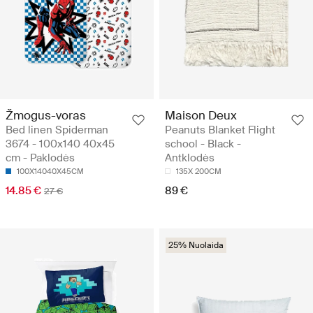
Žmogus-voras
Maison Deux
Bed linen Spiderman
Peanuts Blanket Flight
3674 - 100x140 40x45
school - Black -
cm - Paklodės
Antklodės
100X14040X45CM
135X 200CM
14.85 €
89 €
27 €
25% Nuolaida