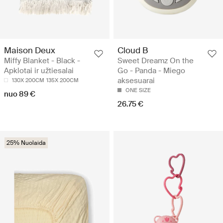
Maison Deux
Cloud B
Miffy Blanket - Black -
Sweet Dreamz On the
Apklotai ir užtiesalai
Go - Panda - Miego
aksesuarai
130X 200CM
135X 200CM
ONE SIZE
nuo 89 €
26.75 €
25% Nuolaida