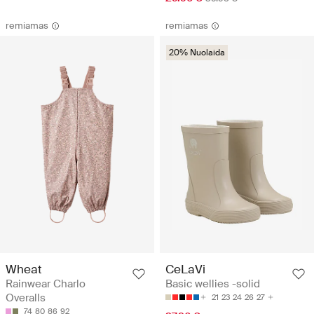
remiamas
remiamas
20% Nuolaida
Wheat
CeLaVi
Rainwear Charlo
Basic wellies -solid
Overalls
21
23
24
26
27
74
80
86
92