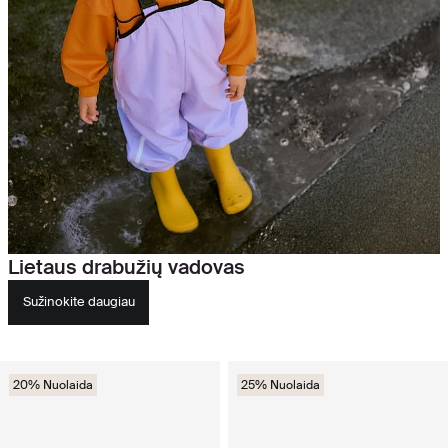
Lietaus drabužių vadovas
Sužinokite daugiau
20% Nuolaida
25% Nuolaida