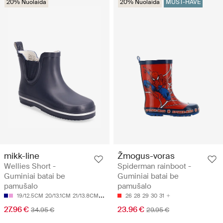
20% Nuolaida
20% Nuolaida
MUST-HAVE
mikk-line
Žmogus-voras
Wellies Short -
Spiderman rainboot -
Guminiai batai be
Guminiai batai be
pamušalo
pamušalo
19/12.5CM
20/13.1CM
21/13.8CM
22/14.5CM
26
23/15.1CM
28
29
30
31
27.96 €
23.96 €
34.95 €
29.95 €