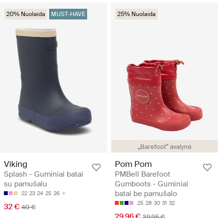
20% Nuolaida
MUST-HAVE
25% Nuolaida
„Barefoot” avalynė
Viking
Pom Pom
Splash - Guminiai batai
PMBell Barefoot
su pamušalu
Gumboots - Guminiai
batai be pamušalo
22
23
24
25
26
25
28
30
31
32
32 €
40 €
29.96 €
39.95 €