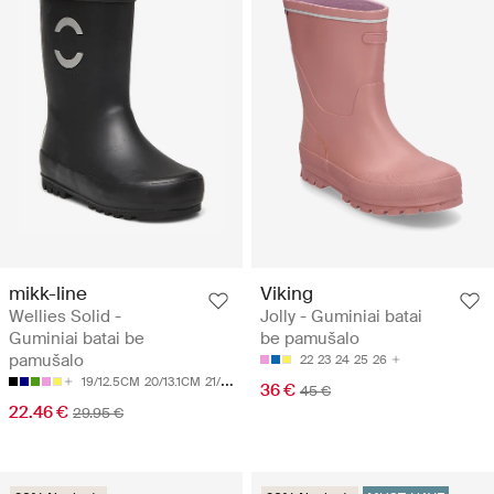
mikk-line
Viking
Wellies Solid -
Jolly - Guminiai batai
Guminiai batai be
be pamušalo
pamušalo
22
23
24
25
26
19/12.5CM
20/13.1CM
21/13.8CM
22/14.5CM
23/15.1CM
36 €
45 €
22.46 €
29.95 €