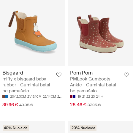
Bisgaard
Pom Pom
miffy x bisgaard baby
PMLook Gumboots
rubber - Guminiai batai
Ankle - Guminiai batai
be pamušalo
be pamušalo
20/12.3CM
21/13.1CM
22/14CM
23/14.9CM
24/15.5CM
19
21
22
23
24
39.96 €
28.46 €
49.95 €
37.95 €
40% Nuolaida
20% Nuolaida