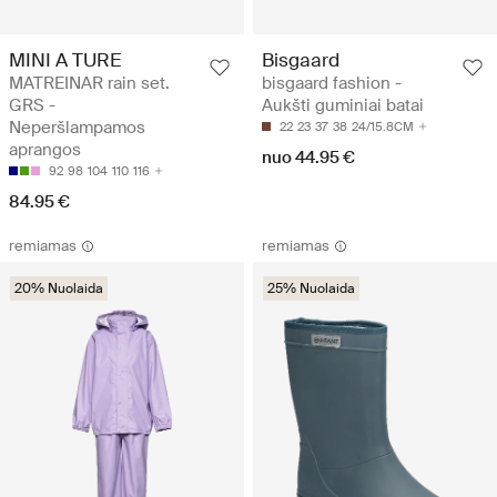
MINI A TURE
Bisgaard
MATREINAR rain set.
bisgaard fashion -
GRS -
Aukšti guminiai batai
Neperšlampamos
22
23
37
38
24/15.8CM
aprangos
nuo 44.95 €
92
98
104
110
116
84.95 €
remiamas
remiamas
20% Nuolaida
25% Nuolaida