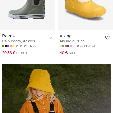
Reima
Viking
Rain boots, Ankles
Alv Indie Print
22
23
24
25
26
19
20
21
22
23
29.56 €
40 €
36.95 €
50 €