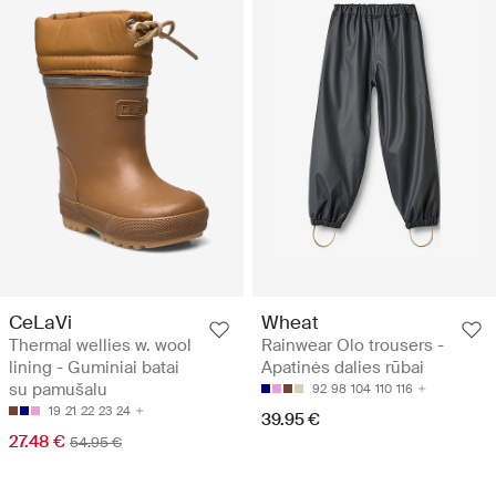
CeLaVi
Wheat
Thermal wellies w. wool
Rainwear Olo trousers -
lining - Guminiai batai
Apatinės dalies rūbai
su pamušalu
92
98
104
110
116
19
21
22
23
24
39.95 €
27.48 €
54.95 €