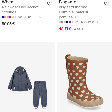
Wheat
Bisgaard
Rainwear Ollo Jacket -
bisgaard thermo -
Striukės
Guminiai batai su
pamušalu
92
98
104
110
116
24
25
26
27
28
59.95 €
48.71 €
64.95 €