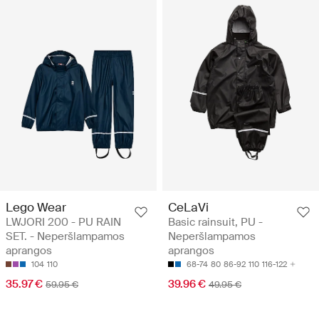
Lego Wear
CeLaVi
LWJORI 200 - PU RAIN
Basic rainsuit, PU -
SET. - Neperšlampamos
Neperšlampamos
aprangos
aprangos
104
110
68-74
80
86-92
110
116-122
35.97 €
39.96 €
59.95 €
49.95 €