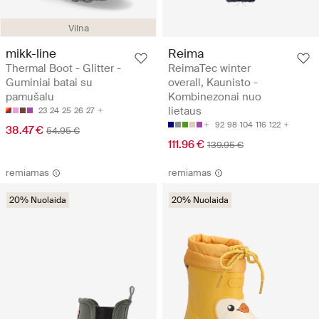
Vilna
mikk-line
Reima
Thermal Boot - Glitter -
ReimaTec winter
Guminiai batai su
overall, Kaunisto -
pamušalu
Kombinezonai nuo
lietaus
23
24
25
26
27
92
98
104
116
122
38.47 €
54.95 €
111.96 €
139.95 €
remiamas
remiamas
20% Nuolaida
20% Nuolaida