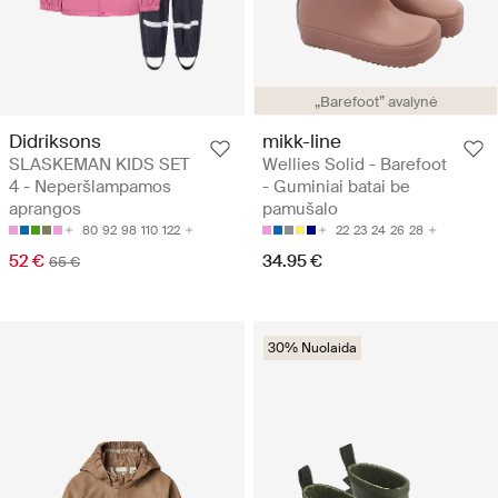
„Barefoot” avalynė
Didriksons
mikk-line
SLASKEMAN KIDS SET
Wellies Solid - Barefoot
4 - Neperšlampamos
- Guminiai batai be
aprangos
pamušalo
80
92
98
110
122
22
23
24
26
28
52 €
34.95 €
65 €
30% Nuolaida