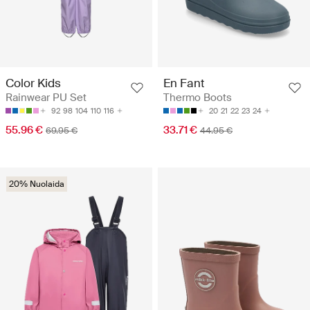
Color Kids
En Fant
Rainwear PU Set
Thermo Boots
92
98
104
110
116
20
21
22
23
24
55.96 €
33.71 €
69.95 €
44.95 €
20% Nuolaida