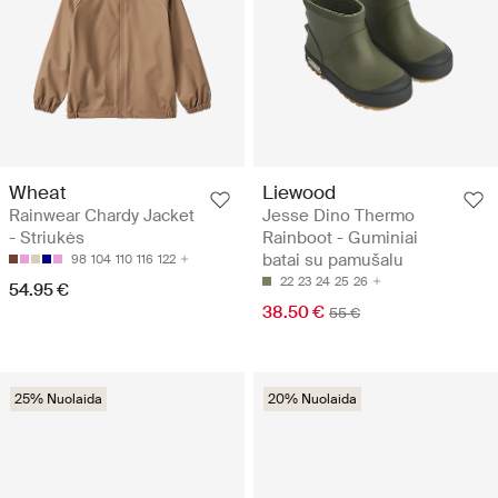
Wheat
Liewood
Rainwear Chardy Jacket
Jesse Dino Thermo
- Striukės
Rainboot - Guminiai
batai su pamušalu
98
104
110
116
122
22
23
24
25
26
54.95 €
38.50 €
55 €
25% Nuolaida
20% Nuolaida