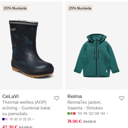
20% Nuolaida
25% Nuolaida
CeLaVi
Reima
Thermal wellies (AOP)
ReimaTec jacket,
w.lining - Guminiai batai
Saarela - Striukės
su pamušalu
110
116
122
128
134
19
20
21
22
23
74.96 €
99.95 €
42.36 €
52.95 €