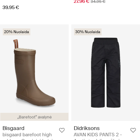
27.96 €
34.95 €
39.95 €
20% Nuolaida
30% Nuolaida
„Barefoot” avalynė
Bisgaard
Didriksons
bisgaard barefoot high
AVAN KIDS PANTS 2 -