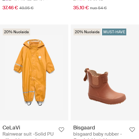
37.46 €
35.10 €
49.95 €
nuo 54 €
20% Nuolaida
20% Nuolaida
MUST-HAVE
CeLaVi
Bisgaard
Rainwear suit -Solid PU
bisgaard baby rubber -