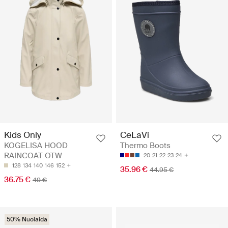
Kids Only
CeLaVi
KOGELISA HOOD
Thermo Boots
RAINCOAT OTW
20
21
22
23
24
128
134
140
146
152
35.96 €
44.95 €
36.75 €
49 €
50% Nuolaida