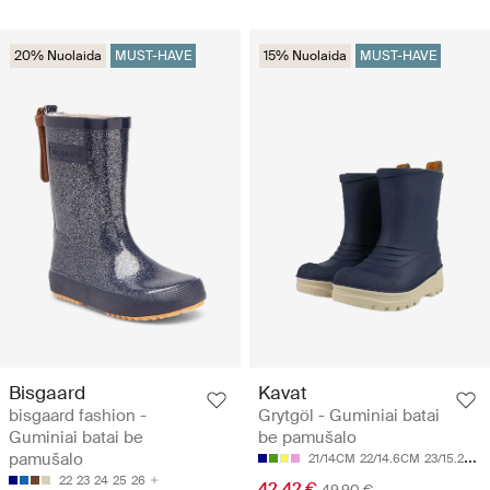
20% Nuolaida
MUST-HAVE
15% Nuolaida
MUST-HAVE
Bisgaard
Kavat
bisgaard fashion -
Grytgöl - Guminiai batai
Guminiai batai be
be pamušalo
pamušalo
21/14CM
22/14.6CM
23/15.2CM
22
23
24
25
26
42.42 €
49.90 €