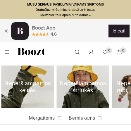
MŪSŲ GERIAUSI PASIŪLYMAI VAIKAMS SKIRTOMS
Drabužius, viršutinius drabužius ir batus
Spustelėkite ir apsipirkite dabar→
Boozt App
įdiegti
4.6
0
0
Neperšlampamos
Neperšlampamos
Nepe
kelnės
striukės
rūbų
Mergaitėms
Berniukams