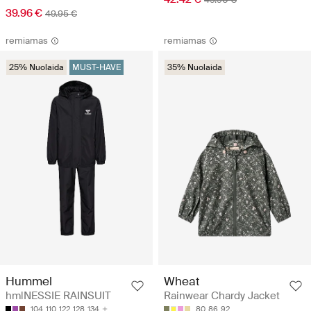
39.96 €
49.95 €
remiamas
remiamas
25% Nuolaida
MUST-HAVE
35% Nuolaida
Hummel
Wheat
hmlNESSIE RAINSUIT
Rainwear Chardy Jacket
104
110
122
128
134
80
86
92