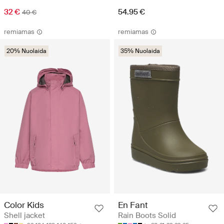
32 €
54.95 €
40 €
remiamas
remiamas
20% Nuolaida
35% Nuolaida
Color Kids
En Fant
Shell jacket
Rain Boots Solid