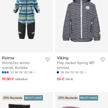
Reima
Viking
ReimaTec winter
Play Jacket Spring WP
overall, Kurikka
printed
92
98
116
122
128
98
104
110
116
122
111.96 €
55 €
139.95 €
110 €
25% Nuolaida
MUST-HAVE
20% Nuolaida
MUST-HAVE