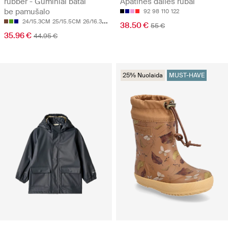
rubber - Guminiai batai
Apatinės dalies rūbai
be pamušalo
92
98
110
122
24/15.3CM
25/15.5CM
26/16.3CM
27/17.2CM
28/17.9CM
38.50 €
55 €
35.96 €
44.95 €
25% Nuolaida
MUST-HAVE