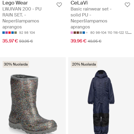
Lego Wear
CeLaVi
LWJIVAN 200 - PU
Basic rainwear set -
RAIN SET. -
solid PU -
Neperšlampamos
Neperšlampamos
aprangos
aprangos
92
98
104
80
98-104
110
116-122
128-134
35.97 €
39.96 €
59.95 €
49.95 €
30% Nuolaida
20% Nuolaida