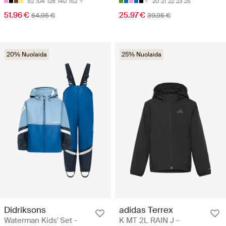
92
104
128
140
152
20
21
22
23
25
51.96 €
25.97 €
64.95 €
39.95 €
20% Nuolaida
25% Nuolaida
Didriksons
adidas Terrex
Waterman Kids' Set -
K MT 2L RAIN J -