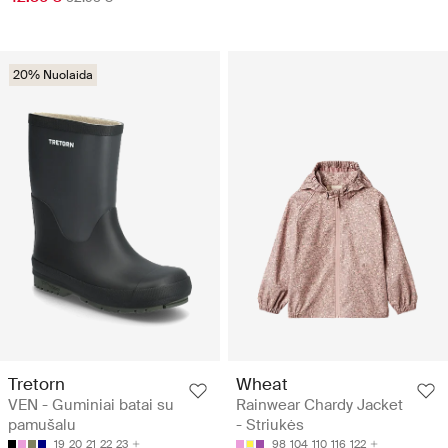
20% Nuolaida
Tretorn
Wheat
VEN - Guminiai batai su
Rainwear Chardy Jacket
pamušalu
- Striukės
19
20
21
22
23
98
104
110
116
122