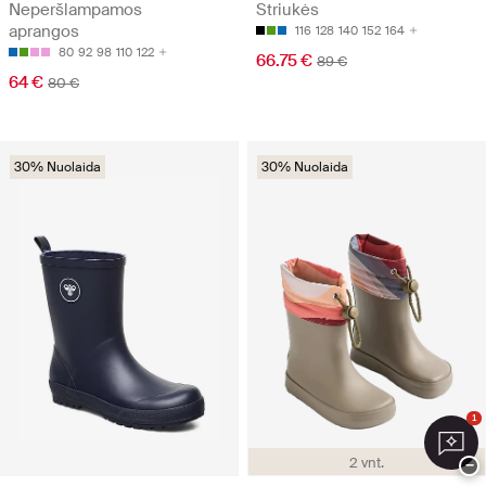
Neperšlampamos
Striukės
aprangos
116
128
140
152
164
80
92
98
110
122
66.75 €
89 €
64 €
80 €
30% Nuolaida
30% Nuolaida
1
2 vnt.
−