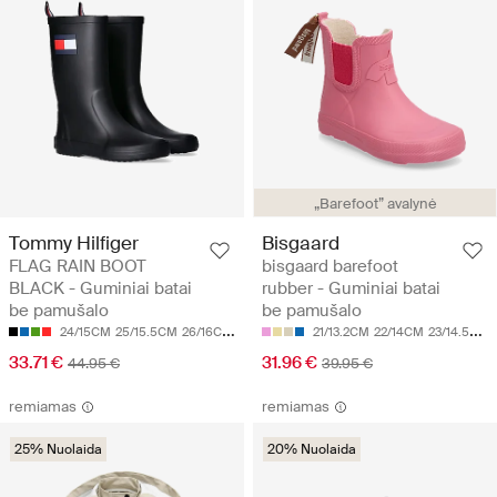
„Barefoot” avalynė
Tommy Hilfiger
Bisgaard
FLAG RAIN BOOT
bisgaard barefoot
BLACK - Guminiai batai
rubber - Guminiai batai
be pamušalo
be pamušalo
24/15CM
25/15.5CM
26/16CM
27/17CM
28/17.5CM
21/13.2CM
22/14CM
23/14.5CM
33.71 €
31.96 €
44.95 €
39.95 €
remiamas
remiamas
25% Nuolaida
20% Nuolaida