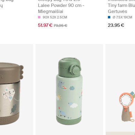
lų
Lalee Powder 90 cm -
Tiny farm Bl
Miegmaišiai
Gertuvės
90X 52X 2.5CM
Ø 7.5X 19CM
51.97 €
23.95 €
79.95 €