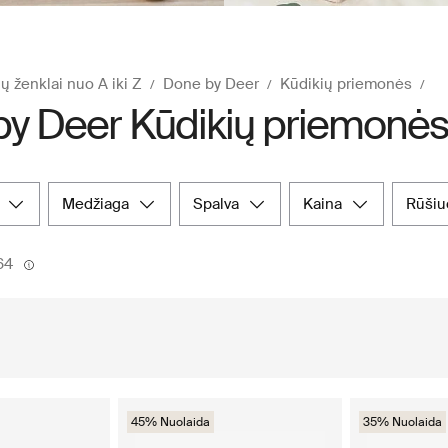
ų ženklai nuo A iki Z
Done by Deer
Kūdikių priemonės
y Deer Kūdikių priemonė
medžiaga
spalva
kaina
rūši
64
45% Nuolaida
35% Nuolaida