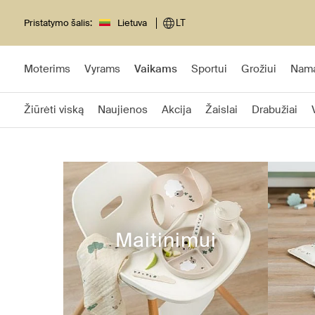
Pristatymo šalis:
Lietuva
LT
Moterims
Vyrams
Vaikams
Sportui
Grožiui
Nam
Žiūrėti viską
Naujienos
Akcija
Žaislai
Drabužiai
Maitinimui