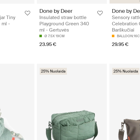
Done by Deer
Done by De
jar Tiny
Insulated straw bottle
Sensory rattl
 ml -
Playground Green 340
Celebration 
ml - Gertuvės
Barškučiai
Ø 7.5X 19CM
BALLOON:16C
23.95 €
29.95 €
25% Nuolaida
25% Nuolaida