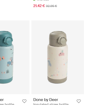
21.42 €
32.95 €
er
Done by Deer
aw bottle
Insulated straw bottle