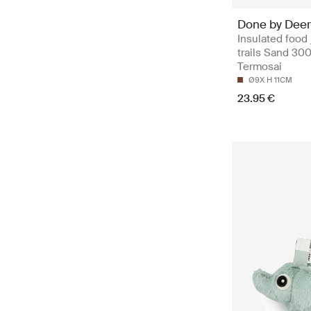
Done by Deer
Insulated food 
trails Sand 300
Termosai
Ø9X H 11CM
23.95 €