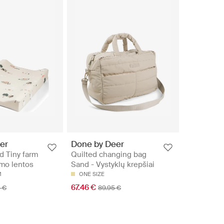
er
Done by Deer
d Tiny farm
Quilted changing bag
mo lentos
Sand - Vystyklų krepšiai
M
ONE SIZE
67.46 €
 €
89.95 €