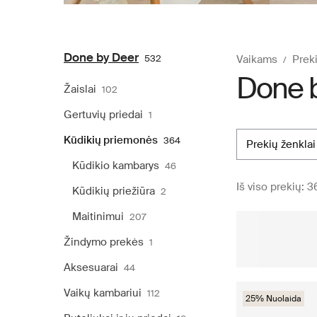
Done by Deer
532
Vaikams
Preki
Done b
Žaislai
102
Gertuvių priedai
1
Kūdikių priemonės
364
prekių ženklai
Kūdikio kambarys
46
Iš viso prekių: 3
Kūdikių priežiūra
2
Maitinimui
207
Žindymo prekės
1
Aksesuarai
44
Vaikų kambariui
112
25% Nuolaida