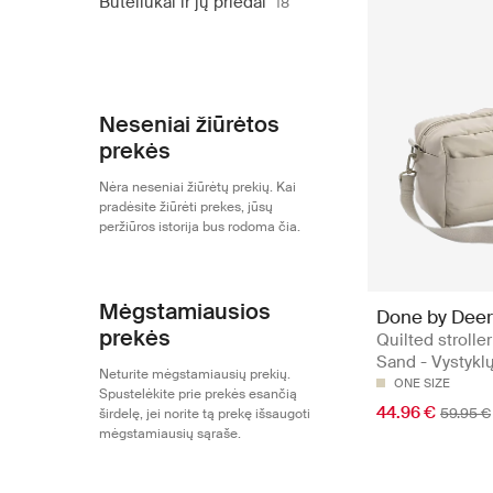
Buteliukai ir jų priedai
18
Neseniai žiūrėtos
prekės
Nėra neseniai žiūrėtų prekių. Kai
pradėsite žiūrėti prekes, jūsų
peržiūros istorija bus rodoma čia.
Mėgstamiausios
Done by Deer
prekės
Quilted strolle
Sand - Vystyklų
Neturite mėgstamiausių prekių.
ONE SIZE
Spustelėkite prie prekės esančią
44.96 €
59.95 €
širdelę, jei norite tą prekę išsaugoti
mėgstamiausių sąraše.