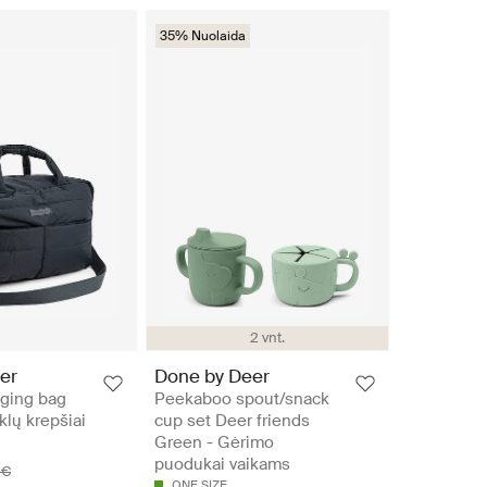
35% Nuolaida
2 vnt.
er
Done by Deer
nging bag
Peekaboo spout/snack
klų krepšiai
cup set Deer friends
Green - Gėrimo
puodukai vaikams
 €
ONE SIZE