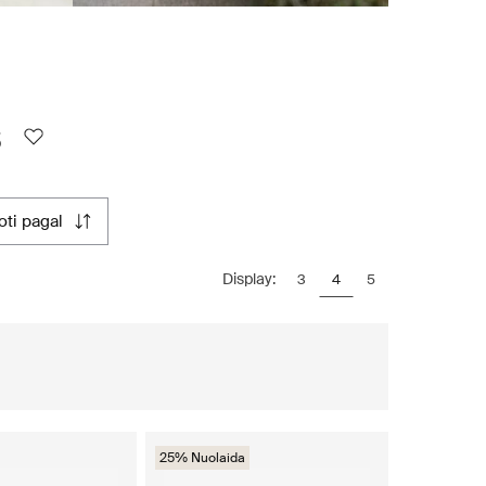
s
uoti pagal
Display:
3
4
5
25% Nuolaida