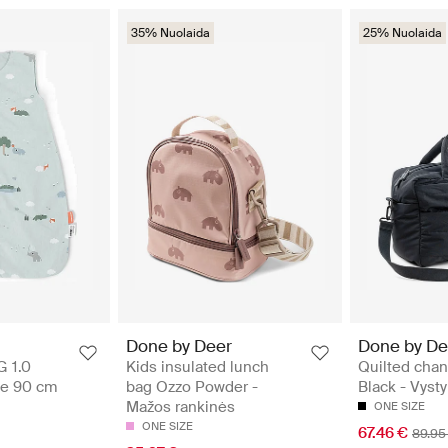
35% Nuolaida
25% Nuolaida
Done by Deer
Done by De
G 1.0
Kids insulated lunch
Quilted cha
ue 90 cm
bag Ozzo Powder -
Black - Vysty
Mažos rankinės
ONE SIZE
ONE SIZE
67.46 €
89.95