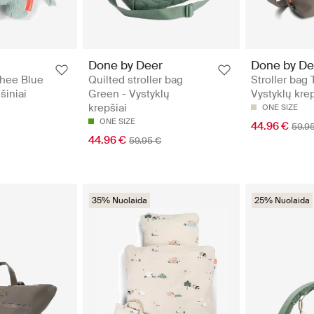
Done by Deer
Done by De
phee Blue
Quilted stroller bag
Stroller bag 
šiniai
Green - Vystyklų
Vystyklų krep
krepšiai
ONE SIZE
ONE SIZE
44.96 €
59.9
44.96 €
59.95 €
35% Nuolaida
25% Nuolaida