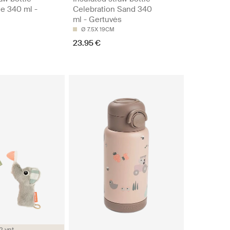
ue 340 ml -
Celebration Sand 340
ml - Gertuvės
Ø 7.5X 19CM
23.95 €
2 vnt.