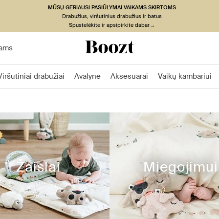
MŪSŲ GERIAUSI PASIŪLYMAI VAIKAMS SKIRTOMS
Drabužius, viršutinius drabužius ir batus
Spustelėkite ir apsipirkite dabar→
ams
Viršutiniai drabužiai
Avalynė
Aksesuarai
Vaikų kambariui
Žaislai
Miegojimui