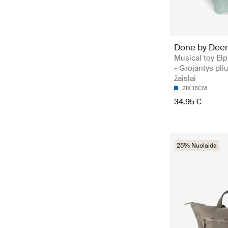
Done by Deer
Musical toy El
- Grojantys pliu
žaislai
21X 18CM
34.95 €
25% Nuolaida