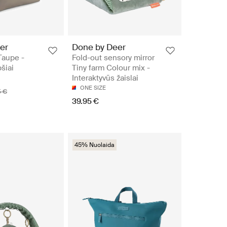
er
Done by Deer
Taupe -
Fold-out sensory mirror
šiai
Tiny farm Colour mix -
Interaktyvūs žaislai
ONE SIZE
5 €
39.95 €
45% Nuolaida