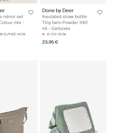
er
Done by Deer
e mirror set
Insulated straw bottle
Colour mix -
Tiny farm Powder 340
ml - Gertuvės
M.ELPHEE:14CM
Ø 7.5X 19CM
23.95 €