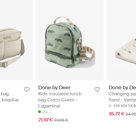
Done by Deer
Done by De
r bag
Kids insulated lunch
Changing pa
 krepšiai
bag Croco Green -
Sand - Vysty
Lagaminai
50X 65X 10C
3 L
35.72 €
54.95
21.97 €
39.95 €