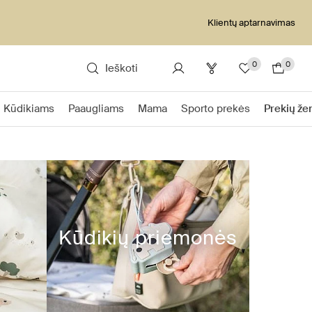
Klientų aptarnavimas
0
0
Ieškoti
Kūdikiams
Paaugliams
Mama
Sporto prekės
Prekių že
Kūdikių priemonės