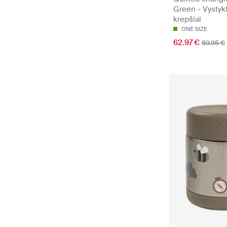
Green - Vystyk
krepšiai
ONE SIZE
62.97 €
89.95 €