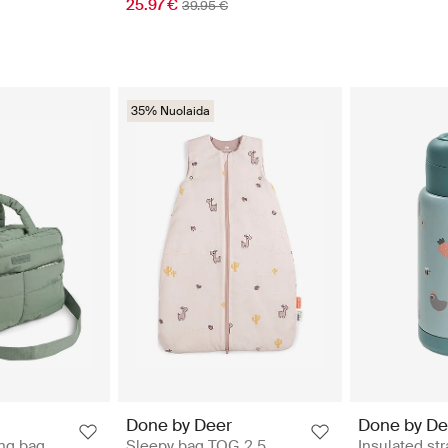
25.97 €
39.95 €
35% Nuolaida
Done by Deer
Done by De
ng bag
Sleepy bag TOG 2.5
Insulated str