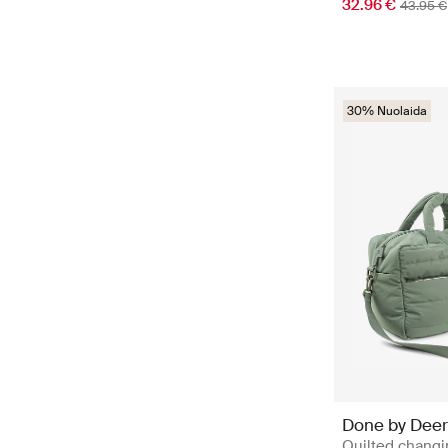
32.96 €
43.95 €
30% Nuolaida
Done by Deer
Quilted changi