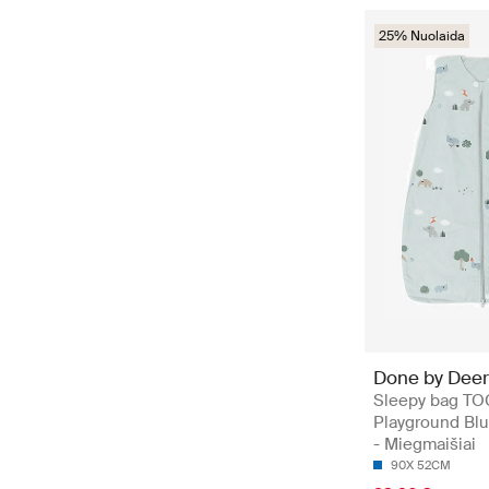
25% Nuolaida
Done by Deer
Sleepy bag TO
Playground Bl
- Miegmaišiai
90X 52CM