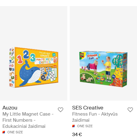
Auzou
SES Creative
My Little Magnet Case -
Fitness Fun - Aktyvūs
First Numbers -
žaidimai
Edukaciniai žaidimai
ONE SIZE
ONE SIZE
34 €