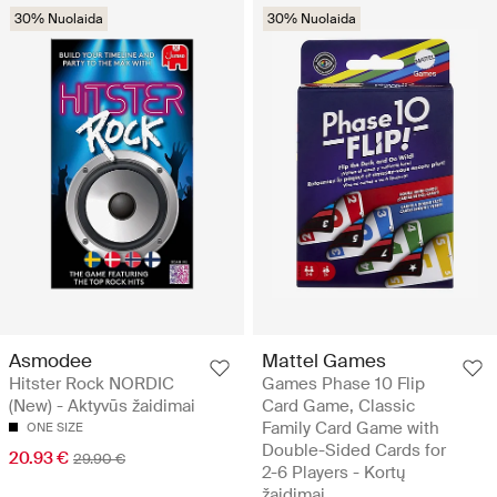
30% Nuolaida
30% Nuolaida
Asmodee
Mattel Games
Hitster Rock NORDIC
Games Phase 10 Flip
(New) - Aktyvūs žaidimai
Card Game, Classic
Family Card Game with
ONE SIZE
Double-Sided Cards for
20.93 €
29.90 €
2-6 Players - Kortų
žaidimai