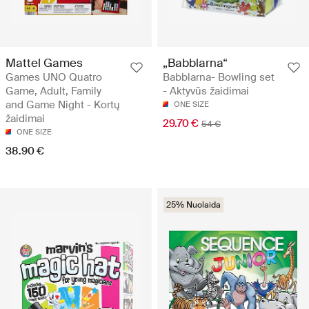
Mattel Games
„Babblarna“
Games UNO Quatro
Babblarna- Bowling set
Game, Adult, Family
- Aktyvūs žaidimai
and Game Night - Kortų
ONE SIZE
žaidimai
29.70 €
54 €
ONE SIZE
38.90 €
25% Nuolaida