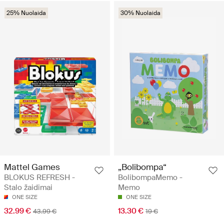
25% Nuolaida
30% Nuolaida
Mattel Games
„Bolibompa“
BLOKUS REFRESH -
BolibompaMemo -
Stalo žaidimai
Memo
ONE SIZE
ONE SIZE
32.99 €
13.30 €
43.99 €
19 €