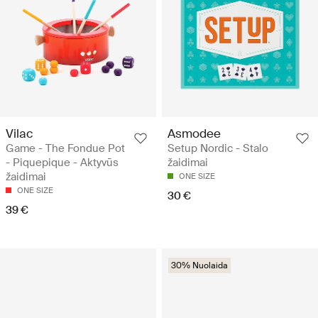
Vilac
Asmodee
Game - The Fondue Pot
Setup Nordic - Stalo
- Piquepique - Aktyvūs
žaidimai
žaidimai
ONE SIZE
ONE SIZE
30 €
39 €
30% Nuolaida