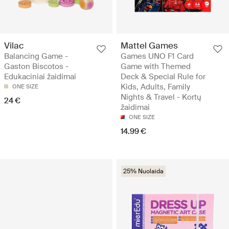
Vilac
Mattel Games
Balancing Game -
Games UNO F1 Card
Gaston Biscotos -
Game with Themed
Edukaciniai žaidimai
Deck & Special Rule for
Kids, Adults, Family
ONE SIZE
Nights & Travel - Kortų
24 €
žaidimai
ONE SIZE
14.99 €
25% Nuolaida