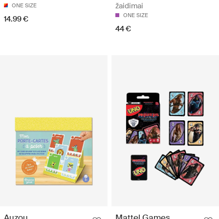
žaidimai
ONE SIZE
ONE SIZE
14.99 €
44 €
Auzou
Mattel Games