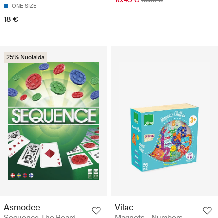
10.49 €
13.99 €
ONE SIZE
18 €
25% Nuolaida
Asmodee
Vilac
Sequence The Board
Magnets - Numbers