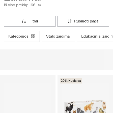
Iš viso prekių: 166
filtrai
rūšiuoti pagal
kategorijos
stalo žaidimai
edukaciniai žaidi
20% Nuolaida