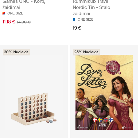
Games UNO - Kortų
Rummikub Travel
žaidimai
Nordic Tin - Stalo
žaidimai
ONE SIZE
ONE SIZE
11.18 €
14.90 €
19 €
30% Nuolaida
25% Nuolaida