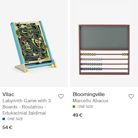
Vilac
Bloomingville
Labyrinth Game with 3
Marcello Abacus
Boards - Routatrou -
ONE SIZE
Edukaciniai žaidimai
49 €
ONE SIZE
54 €