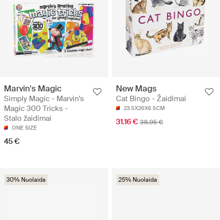
Marvin's Magic
New Mags
Simply Magic - Marvin's
Cat Bingo - Žaidimai
Magic 300 Tricks -
23.5X26X6.5CM
Stalo žaidimai
31.16 €
38.95 €
ONE SIZE
45 €
30% Nuolaida
25% Nuolaida