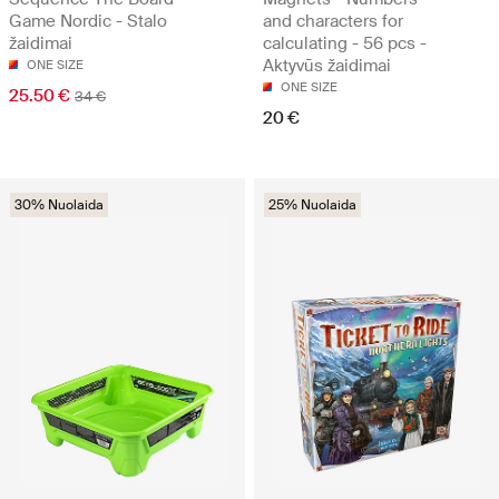
Game Nordic - Stalo
and characters for
žaidimai
calculating - 56 pcs -
Aktyvūs žaidimai
ONE SIZE
ONE SIZE
25.50 €
34 €
20 €
30% Nuolaida
25% Nuolaida