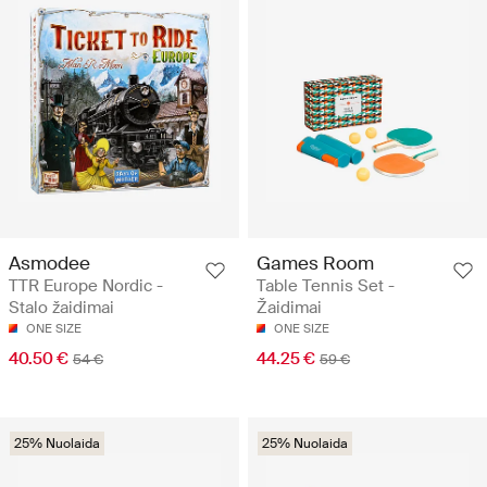
Asmodee
Games Room
TTR Europe Nordic -
Table Tennis Set -
Stalo žaidimai
Žaidimai
ONE SIZE
ONE SIZE
40.50 €
44.25 €
54 €
59 €
25% Nuolaida
25% Nuolaida