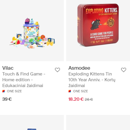
Vilac
Asmodee
Touch & Find Game -
Exploding Kittens Tin
Home edition -
10th Year Anniv. - Kortų
Edukaciniai žaidimai
žaidimai
ONE SIZE
ONE SIZE
39 €
18.20 €
26 €