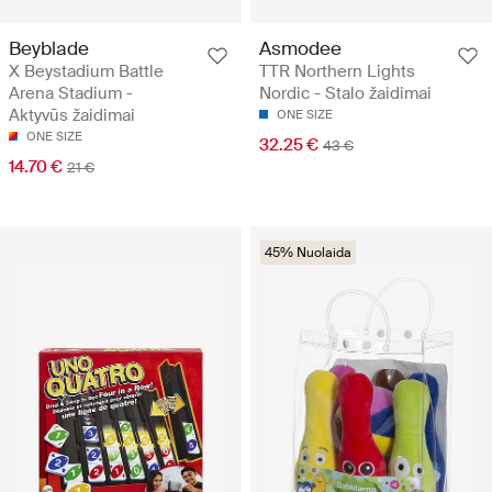
Beyblade
Asmodee
X Beystadium Battle
TTR Northern Lights
Arena Stadium -
Nordic - Stalo žaidimai
Aktyvūs žaidimai
ONE SIZE
ONE SIZE
32.25 €
43 €
14.70 €
21 €
45% Nuolaida