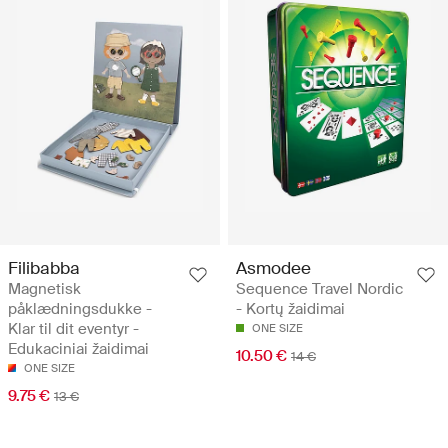
Filibabba
Asmodee
Magnetisk
Sequence Travel Nordic
påklædningsdukke -
- Kortų žaidimai
Klar til dit eventyr -
ONE SIZE
Edukaciniai žaidimai
10.50 €
14 €
ONE SIZE
9.75 €
13 €