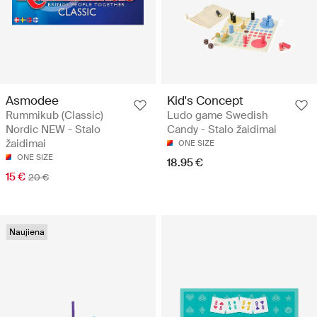
Asmodee
Kid's Concept
Rummikub (Classic)
Ludo game Swedish
Nordic NEW - Stalo
Candy - Stalo žaidimai
žaidimai
ONE SIZE
ONE SIZE
18.95 €
15 €
20 €
Naujiena