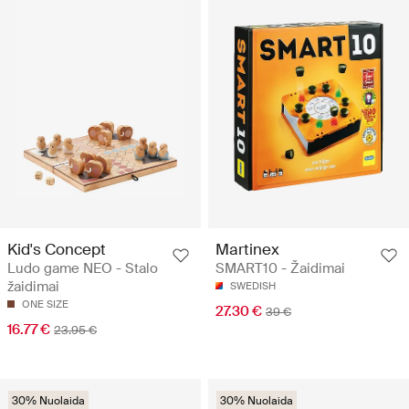
Kid's Concept
Martinex
Ludo game NEO - Stalo
SMART10 - Žaidimai
žaidimai
SWEDISH
ONE SIZE
27.30 €
39 €
16.77 €
23.95 €
30% Nuolaida
30% Nuolaida