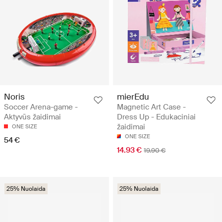
Noris
mierEdu
Soccer Arena-game -
Magnetic Art Case -
Aktyvūs žaidimai
Dress Up - Edukaciniai
žaidimai
ONE SIZE
ONE SIZE
54 €
14.93 €
19.90 €
25% Nuolaida
25% Nuolaida