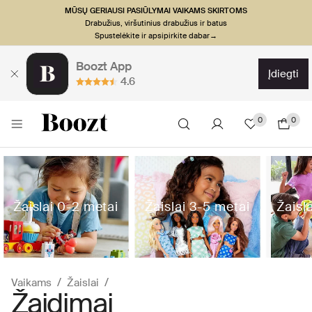
MŪSŲ GERIAUSI PASIŪLYMAI VAIKAMS SKIRTOMS
Drabužius, viršutinius drabužius ir batus
Spustelėkite ir apsipirkite dabar→
Boozt App
įdiegti
4.6
0
0
Žaislai 0-2 metai
Žaislai 3-5 metai
Žaisl
Vaikams
Žaislai
Žaidimai