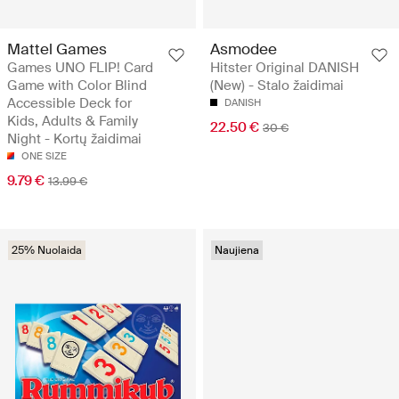
Mattel Games
Asmodee
Games UNO FLIP! Card
Hitster Original DANISH
Game with Color Blind
(New) - Stalo žaidimai
Accessible Deck for
DANISH
Kids, Adults & Family
22.50 €
30 €
Night - Kortų žaidimai
ONE SIZE
9.79 €
13.99 €
25% Nuolaida
Naujiena