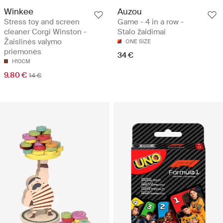
Winkee
Auzou
Stress toy and screen
Game - 4 in a row -
cleaner Corgi Winston -
Stalo žaidimai
Žaislinės valymo
ONE SIZE
priemonės
34 €
H10CM
9.80 €
14 €