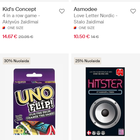
Kid's Concept
Asmodee
4 in a row game -
Love Letter Nordic -
Aktyvūs žaidimai
Stalo žaidimai
ONE SIZE
ONE SIZE
14.67 €
10.50 €
20.95 €
14 €
30% Nuolaida
25% Nuolaida