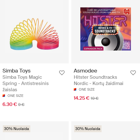
Simba Toys
Asmodee
Simba Toys Magic
Hitster Soundtracks
Spring - Antistresinis
Nordic - Kortų žaidimai
žaislas
ONE SIZE
ONE SIZE
14.25 €
19 €
6.30 €
9 €
30% Nuolaida
30% Nuolaida