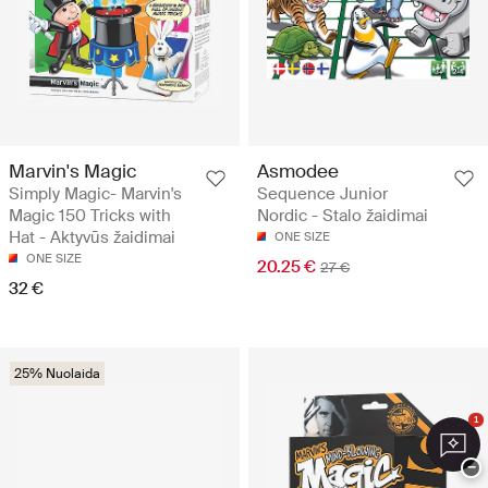
Marvin's Magic
Asmodee
Simply Magic- Marvin's
Sequence Junior
Magic 150 Tricks with
Nordic - Stalo žaidimai
Hat - Aktyvūs žaidimai
ONE SIZE
ONE SIZE
20.25 €
27 €
32 €
25% Nuolaida
1
−