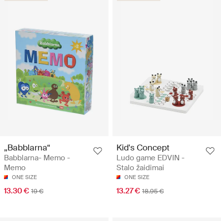
„Babblarna“
Kid's Concept
Babblarna- Memo -
Ludo game EDVIN -
Memo
Stalo žaidimai
ONE SIZE
ONE SIZE
13.30 €
13.27 €
19 €
18.95 €