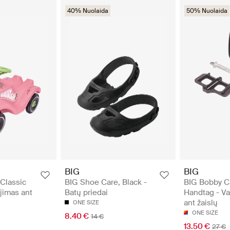
40% Nuolaida
50% Nuolaida
BIG
BIG
Classic
BIG Shoe Care, Black -
BIG Bobby Ca
jimas ant
Batų priedai
Handtag - Va
ant žaislų
ONE SIZE
ONE SIZE
8.40 €
14 €
13.50 €
27 €