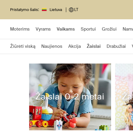
Pristatymo šalis:
Lietuva
LT
Moterims
Vyrams
Vaikams
Sportui
Grožiui
Nam
Žiūrėti viską
Naujienos
Akcija
Žaislai
Drabužiai
Žaislai 0-2 metai
Ža