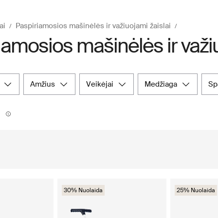
ai
Paspiriamosios mašinėlės ir važiuojami žaislai
iamosios mašinėlės ir važiu
amžius
veikėjai
medžiaga
s
1
30% Nuolaida
25% Nuolaida