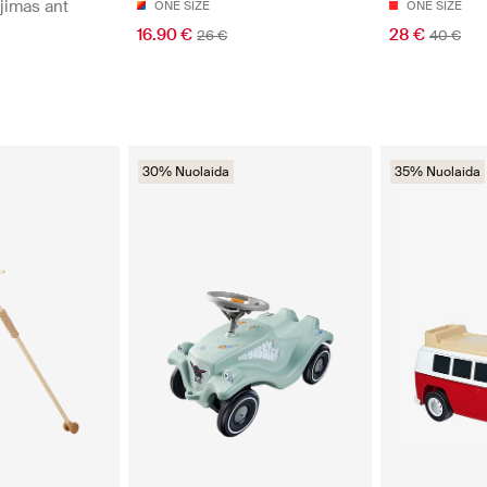
jimas ant
ONE SIZE
ONE SIZE
16.90 €
28 €
26 €
40 €
30% Nuolaida
35% Nuolaida