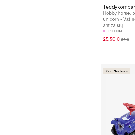
Teddykompan
Hobby horse, p
unicorn - Važi
ant žaislų
H:100CM
25.50 €
34 €
35% Nuolaida