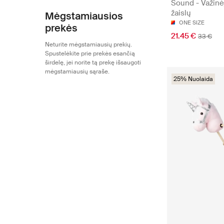
Sound - Važinė
žaislų
Mėgstamiausios
ONE SIZE
prekės
21.45 €
33 €
Neturite mėgstamiausių prekių.
Spustelėkite prie prekės esančią
širdelę, jei norite tą prekę išsaugoti
mėgstamiausių sąraše.
25% Nuolaida