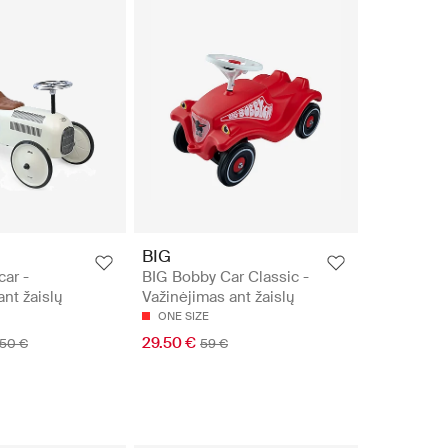
BIG
car -
BIG Bobby Car Classic -
ant žaislų
Važinėjimas ant žaislų
ONE SIZE
29.50 €
50 €
59 €