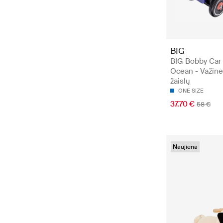
BIG
BIG Bobby Car 
Ocean - Važinė
žaislų
ONE SIZE
37.70 €
58 €
Naujiena