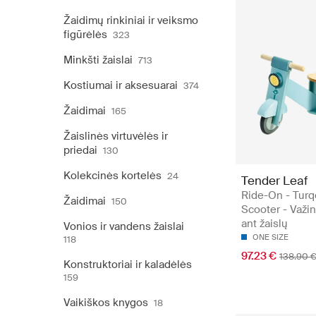
Žaidimų rinkiniai ir veiksmo
figūrėlės
323
Minkšti žaislai
713
Kostiumai ir aksesuarai
374
Žaidimai
165
Žaislinės virtuvėlės ir
priedai
130
Kolekcinės kortelės
24
Tender Leaf
Ride-On - Turq
Žaidimai
150
Scooter - Važi
ant žaislų
Vonios ir vandens žaislai
ONE SIZE
118
97.23 €
138.90 
Konstruktoriai ir kaladėlės
159
Vaikiškos knygos
18