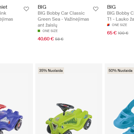
iet
BIG
BIG
ink
BIG Bobby Car Classic
BIG Bobby C
nėjimas
Green Sea - Važinėjimas
T1 - Lauko ža
ant žaislų
ONE SIZE
ONE SIZE
65 €
100 €
40.60 €
58 €
35% Nuolaida
50% Nuolaida