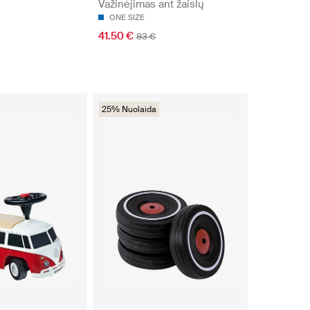
Važinėjimas ant žaislų
ONE SIZE
41.50 €
83 €
25% Nuolaida