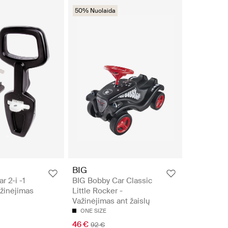
50% Nuolaida
BIG
r 2-i -1
BIG Bobby Car Classic
žinėjimas
Little Rocker -
Važinėjimas ant žaislų
ONE SIZE
46 €
92 €