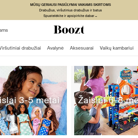
MŪSŲ GERIAUSI PASIŪLYMAI VAIKAMS SKIRTOMS
Drabužius, viršutinius drabužius ir batus
Spustelėkite ir apsipirkite dabar→
ams
Viršutiniai drabužiai
Avalynė
Aksesuarai
Vaikų kambariui
islai 3-5 metai
Žaislai 6-8 me