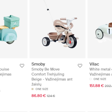
Smoby
Vilac
ouise
Smoby Be Move
White metal 
nėjimas
Comfort Trehjuling
Važinėjimas 
Beige - Važinėjimas ant
ONE SIZE
žaislų
151.88 €
202.
ONE SIZE
€
86.80 €
124 €