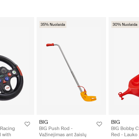
35% Nuolaida
30% Nuolaida
BIG
BIG
 Racing
BIG Push Rod -
BIG Bobby Car
 with
Važinėjimas ant žaislų
Red - Lauko 