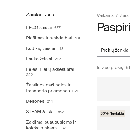
Žaislai
5 303
Vaikams
Žaisl
Paspir
LEGO žaislai
677
Piešimas ir rankdarbiai
700
Kūdikių žaislai
413
prekių ženklai
Lauko žaislai
267
Iš viso prekių: 5
Lėlės ir lėlių aksesuarai
322
Žaislinės mašinėlės ir
transporto priemonės
320
Dėlionės
214
STEAM žaislai
352
30% Nuolaida
Žaidimai suaugusiems ir
kolekcininkams
167