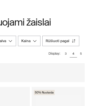
ojami žaislai
palva
kaina
rūšiuoti pagal
Display:
3
4
5
50% Nuolaida