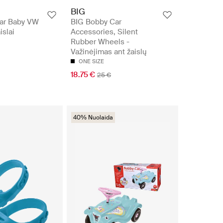
BIG
ar Baby VW
BIG Bobby Car
islai
Accessories, Silent
Rubber Wheels -
Važinėjimas ant žaislų
ONE SIZE
18.75 €
25 €
40% Nuolaida