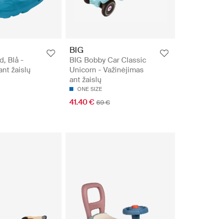
BIG
, Blå -
BIG Bobby Car Classic
ant žaislų
Unicorn - Važinėjimas
ant žaislų
ONE SIZE
41.40 €
69 €