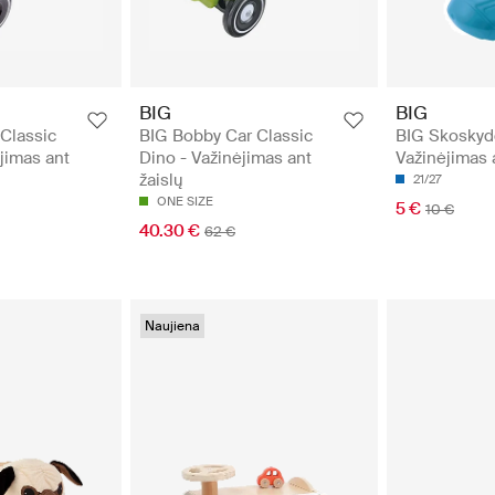
BIG
BIG
Classic
BIG Bobby Car Classic
BIG Skoskydd
jimas ant
Dino - Važinėjimas ant
Važinėjimas 
žaislų
21/27
ONE SIZE
5 €
10 €
40.30 €
62 €
Naujiena