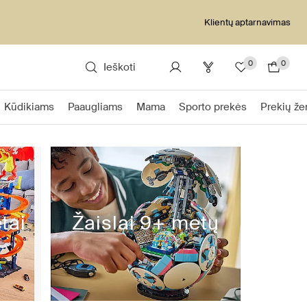
Klientų aptarnavimas
0
0
Ieškoti
Kūdikiams
Paaugliams
Mama
Sporto prekės
Prekių že
tai
Žaislai 9+ metų