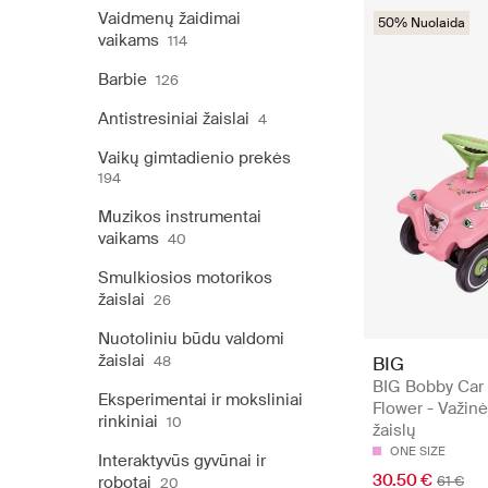
Vaidmenų žaidimai
50% Nuolaida
vaikams
114
Barbie
126
Antistresiniai žaislai
4
Vaikų gimtadienio prekės
194
Muzikos instrumentai
vaikams
40
Smulkiosios motorikos
žaislai
26
Nuotoliniu būdu valdomi
žaislai
48
BIG
BIG Bobby Car 
Eksperimentai ir moksliniai
Flower - Važinė
rinkiniai
10
žaislų
ONE SIZE
Interaktyvūs gyvūnai ir
30.50 €
robotai
61 €
20