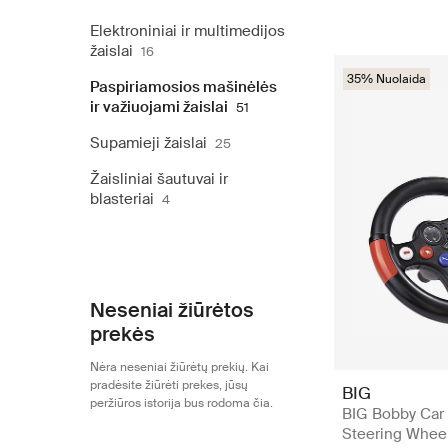
Elektroniniai ir multimedijos
žaislai
16
35% Nuolaida
Paspiriamosios mašinėlės
ir važiuojami žaislai
51
Supamieji žaislai
25
Žaisliniai šautuvai ir
blasteriai
4
Neseniai žiūrėtos
prekės
Nėra neseniai žiūrėtų prekių. Kai
pradėsite žiūrėti prekes, jūsų
BIG
peržiūros istorija bus rodoma čia.
BIG Bobby Car
Steering Wheel